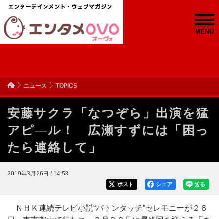
MENU
ニュース
TOPICS
安藤サクラ「なつぞら」出演を猛
アピ―ル！ 広瀬すずには「困っ
たら連絡して」
2019年3月26日 / 14:58
ポスト
シェア
送る
ＮＨＫ連続テレビ小説“バトンタッチ”セレモニーが２６