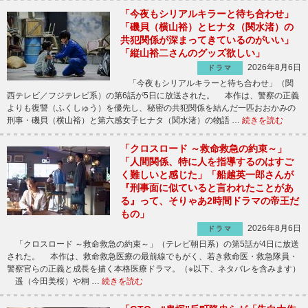
「今夜もシリアルキラーと待ち合わせ」
「磯貝（横山裕）とヒナタ（関水渚）の
共犯関係が深まってきているのがいい」
「縦山裕二さんのグッズ欲しい」
2026年8月6日
ドラマ
「今夜もシリアルキラーと待ち合わせ」（関
西テレビ／フジテレビ系）の第6話が5日に放送された。 本作は、警察の正義
よりも復讐（ふくしゅう）を優先し、秘密の共犯関係を結んだ一匹おおかみの
刑事・磯貝（横山裕）と第六感女子ヒナタ（関水渚）の物語 …
続きを読む
「クロスロード ～救命救急の約束～」
「人間関係、特に人を指導するのはすご
く難しいと感じた」「船越英一郎さんが
『刑事面に似ていると言われたことがあ
る』って、そりゃあ2時間ドラマの帝王だ
もの」
2026年8月6日
ドラマ
「クロスロード ～救命救急の約束～」（テレビ朝日系）の第5話が4日に放送
された。 本作は、救命救急医療の最前線でもがく、若き救命医・救急隊員・
警察官らの正義と成長を描く本格医療ドラマ。（※以下、ネタバレを含みます）
遥（今田美桜）や桐 …
続きを読む