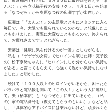
日、東京都内で行われ、３月３０日に最終回を迎える「ま
んぷく」から立花福子役の安藤サクラ、４月１日から始ま
る「なつぞら」から奥原なつ役の広瀬すずが出席した。
広瀬は「『まんぷく』の主題歌とともにスタジオに入る
毎日で、今、大阪でも撮られているのかな…と想像したこ
ともありました。実際に大変なこともあるので、終えられ
て、お疲れさまです」とねぎらった。
安藤は「健康に気を付けるのが一番」としながらも、
「私も（『ゲゲゲの女房』でヒロインを演じた姉・克子役
の）松下奈緒ちゃんに『ヒロインにしか分からない気持ち
がある』と言ってもらえて、心強くて温かい気持ちになり
ました」と明かした。
続けて「１００人以上のヒロインがいるから、困ったら
パラパラと電話帳を開いて『この人！』という人に連絡し
て。夫（柄本佑）も『なつぞら』に出ているから、（私
の）家の電話番号を（教えてもらうのもいい）」などと話
し、「具体的なアドバイスには乗れないけど、頑張れぐら