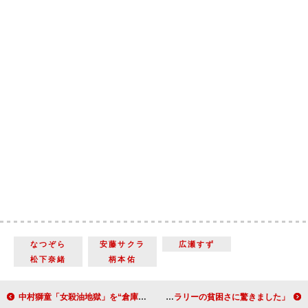
なつぞら
安藤サクラ
広瀬すず
松下奈緒
柄本佑
中村獅童「女殺油地獄」を“倉庫”で上演 「古典を守りつつ革新を追求していく」
櫻井翔、ＣＭ撮影の“自由演技”で苦戦？ 「ボキャブラリーの貧困さに驚きました」