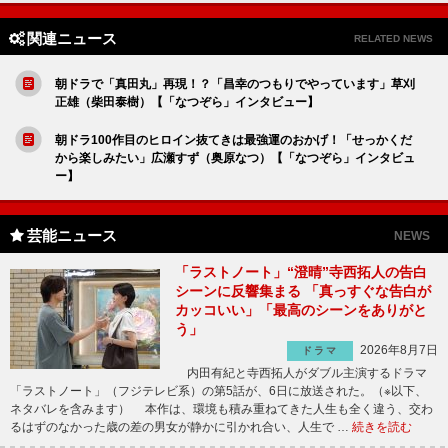
関連ニュース
RELATED NEWS
朝ドラで「真田丸」再現！？「昌幸のつもりでやっています」草刈
正雄（柴田泰樹）【「なつぞら」インタビュー】
朝ドラ100作目のヒロイン抜てきは最強運のおかげ！「せっかくだ
から楽しみたい」広瀬すず（奥原なつ）【「なつぞら」インタビュ
ー】
芸能ニュース
NEWS
「ラストノート」“澄晴”寺西拓人の告白
シーンに反響集まる 「真っすぐな告白が
カッコいい」「最高のシーンをありがと
う」
2026年8月7日
ドラマ
内田有紀と寺西拓人がダブル主演するドラマ
「ラストノート」（フジテレビ系）の第5話が、6日に放送された。（※以下、
ネタバレを含みます） 本作は、環境も積み重ねてきた人生も全く違う、交わ
るはずのなかった歳の差の男女が静かに引かれ合い、人生で …
続きを読む