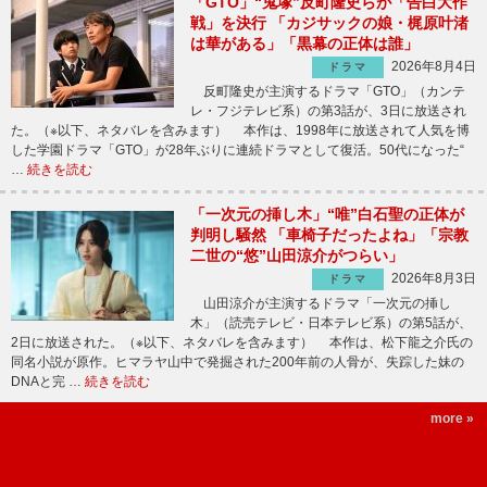
「GTO」“鬼塚”反町隆史らが「告白大作
戦」を決行 「カジサックの娘・梶原叶渚
は華がある」「黒幕の正体は誰」
2026年8月4日
ドラマ
反町隆史が主演するドラマ「GTO」（カンテ
レ・フジテレビ系）の第3話が、3日に放送され
た。（※以下、ネタバレを含みます） 本作は、1998年に放送されて人気を博
した学園ドラマ「GTO」が28年ぶりに連続ドラマとして復活。50代になった“
…
続きを読む
「一次元の挿し木」“唯”白石聖の正体が
判明し騒然 「車椅子だったよね」「宗教
二世の“悠”山田涼介がつらい」
2026年8月3日
ドラマ
山田涼介が主演するドラマ「一次元の挿し
木」（読売テレビ・日本テレビ系）の第5話が、
2日に放送された。（※以下、ネタバレを含みます） 本作は、松下龍之介氏の
同名小説が原作。ヒマラヤ山中で発掘された200年前の人骨が、失踪した妹の
DNAと完 …
続きを読む
more »