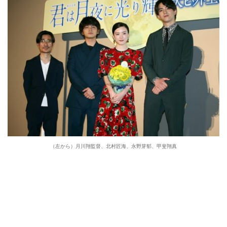
（左から）月川翔監督、北村匠海、永野芽郁、甲斐翔真