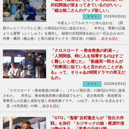
共犯関係が深まってきているのがいい」
「縦山裕二さんのグッズ欲しい」
2026年8月6日
ドラマ
「今夜もシリアルキラーと待ち合わせ」（関
西テレビ／フジテレビ系）の第6話が5日に放送された。 本作は、警察の正義
よりも復讐（ふくしゅう）を優先し、秘密の共犯関係を結んだ一匹おおかみの
刑事・磯貝（横山裕）と第六感女子ヒナタ（関水渚）の物語 …
続きを読む
「クロスロード ～救命救急の約束～」
「人間関係、特に人を指導するのはすご
く難しいと感じた」「船越英一郎さんが
『刑事面に似ていると言われたことがあ
る』って、そりゃあ2時間ドラマの帝王だ
もの」
2026年8月6日
ドラマ
「クロスロード ～救命救急の約束～」（テレビ朝日系）の第5話が4日に放送
された。 本作は、救命救急医療の最前線でもがく、若き救命医・救急隊員・
警察官らの正義と成長を描く本格医療ドラマ。（※以下、ネタバレを含みます）
遥（今田美桜）や桐 …
続きを読む
「GTO」“鬼塚”反町隆史らが「告白大作
戦」を決行 「カジサックの娘・梶原叶渚
は華がある」「黒幕の正体は誰」