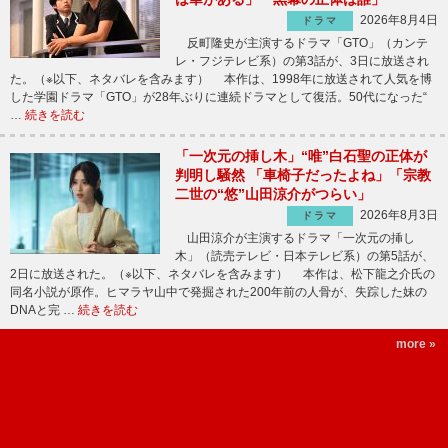
2026年8月4日
ドラマ
反町隆史が主演するドラマ「GTO」（カンテ
レ・フジテレビ系）の第3話が、3日に放送され
た。（※以下、ネタバレを含みます） 本作は、1998年に放送されて人気を博
した学園ドラマ「GTO」が28年ぶりに連続ドラマとして復活。50代になった“
…
続きを読む
「一次元の挿し木」“唯”白石聖の正体が
判明し騒然 「車椅子だったよね」「宗教
二世の“悠”山田涼介がつらい」
2026年8月3日
ドラマ
山田涼介が主演するドラマ「一次元の挿し
木」（読売テレビ・日本テレビ系）の第5話が、
2日に放送された。（※以下、ネタバレを含みます） 本作は、松下龍之介氏の
同名小説が原作。ヒマラヤ山中で発掘された200年前の人骨が、失踪した妹の
DNAと完 …
続きを読む
more »