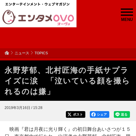
MENU
ニュース
TOPICS
永野芽郁、北村匠海の手紙サプラ
イズに涙 「泣いている顔を撮ら
れるのは嫌」
2019年3月16日 / 15:28
ポスト
シェア
送る
映画『君は月夜に光り輝く』の初日舞台あいさつが１５