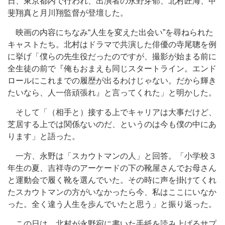
日、東京都内で行われ、出演者の永野芽郁、北村匠海、甲
斐翔真と月川翔監督が登壇した。
映画の内容にちなみ“人生を変えた出会い”を尋ねられた
キャストたち。北村はドラマで共演した俳優の寺尾聰を例
に挙げ「僕らの先生役だったのですが、撮影が始まる前に
全生徒の前で『俺もおまえも同じスタートライン。エンド
ロールにこれまでの履歴が出るわけじゃない。だから輝き
たいなら、人一倍頑張れ』と言ってくれた」と明かした。
そして「（相手と）接する上でキャリアは大事だけど、
芝居する上では関係ないのだ、というのは今も僕の中にあ
ります」と語った。
一方、永野は「スカウトマンの人」と回答。「小学校３
年生の夏、吉祥寺のアーケードの下の靴屋さんでお母さん
と運動会で履く靴を選んでいた。その時に声を掛けてくれ
たスカウトマンの方がいなかったら今、私はここにいなか
った。全く違う人生を歩んでいたと思う」と振り返った。
この日は、北村が永野宛に書いた手紙を読み上げるサプ