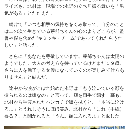
ライズも。北村は、現場での永野の立ち居振る舞いを「男
気がある」とたたえた。
続けて「いつも相手の気持ちをくみ取って、自分のこと
は二の次で生きている芽郁ちゃんの心のよりどころが、監
督や僕を含めた“キミツキ・チーム”であってくれたらうれ
しい」と語った。
さらに「あなたを尊敬しています。芽郁ちゃんは太陽の
ようでした。大人の考え方を持っているけどまだ１９歳。
さらに人を魅了する女優になっていくのが楽しみで仕方あ
りません」と結んだ。
途中から涙がこぼれ始めた永野は「もう泣いている顔を
撮られるのは嫌なの」と言って、顔を両手で隠す一幕も。
北村から手渡されたハンカチで涙を拭くと、「本当に泣け
る…」とうれしそうにほほ笑み、北村から「これ（手紙）
要る？」と聞かれると「うん。額に入れるよ」と返した。