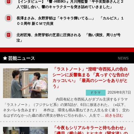
【インタビュー】『響 -HIBIKI-』月川翔監督「平手友梨奈さんと２
人で話し合い、響のキャラクターを突き詰めていきました」
長澤まさみ、永野芽郁は「キラキラ輝いてる…」 「カルピス」１
００周年 新ＣＭで共演
北村匠海、永野芽郁の芝居に圧倒される 「熱い演技、周りが号
泣」
芸能ニュース
NEWS
「ラストノート」“澄晴”寺西拓人の告白
シーンに反響集まる 「真っすぐな告白が
カッコいい」「最高のシーンをありがと
う」
2026年8月7日
ドラマ
内田有紀と寺西拓人がダブル主演するドラマ
「ラストノート」（フジテレビ系）の第5話が、6日に放送された。（※以下、
ネタバレを含みます） 本作は、環境も積み重ねてきた人生も全く違う、交わ
るはずのなかった歳の差の男女が静かに引かれ合い、人生で …
続きを読む
「今夜もシリアルキラーと待ち合わせ」
「磯貝（横山裕）とヒナタ（関水渚）の