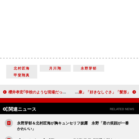
北村匠海
月川翔
永野芽郁
甲斐翔真
櫻井孝宏｢学校のような現場だった｣ 『えいがのおそ松さん』舞台あいさつで裏話を語る
キスマイ“少プレ”４代目ＭＣ就任 やってみたい番付は「健康」「好きなしぐさ」「髪形」
関連ニュース
RELATED NEWS
永野芽郁＆北村匠海が胸キュンセリフ披露 永野「君の笑顔が一番
かわいい」