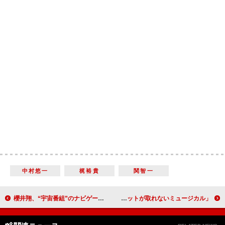
中村悠一
梶裕貴
関智一
櫻井翔、“宇宙番組”のナビゲーターに 「研究者の方々が宇宙と向き合う気持ち、知りたい」
山崎育三郎主演の「プリシラ」が再演 「今一番チケットが取れないミュージカル」