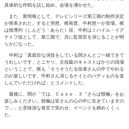
具体的な作戦を話し始め、会場を沸かせた。
また、新情報として、テレビシリーズ第三期の制作決定
が発表された。すると突然、梶裕貴、中村悠一が登場。梶
は慎導灼（しんどう・あらた）役、中村はミハイル・イグ
ナトフ役として、第三期で、共に監視官を演じることが明
らかになった。
中村は「真面目な演技をしている関さんとご一緒できて
うれしいです」とニヤリ。主役級のキャストばかりの現場
ということで、梶も「そうそうたる役者さんの中でやれる
のが楽しいです。中村さん演じるケイとのバディものを楽
しんでいただければ」とコメントした。
最後に、関が「では、Ｃａｓｅ．３『さらば狡噛』をお
楽しみください。狡噛は皆さんの心の中に生きていますの
で…」と意味深な発言で笑わせ、イベントを締めくくっ
た。