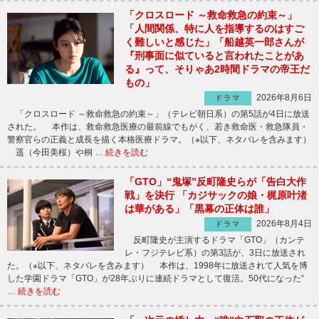
「クロスロード ～救命救急の約束～」
「人間関係、特に人を指導するのはすご
く難しいと感じた」「船越英一郎さんが
『刑事面に似ていると言われたことがあ
る』って、そりゃあ2時間ドラマの帝王だ
もの」
2026年8月6日
ドラマ
「クロスロード ～救命救急の約束～」（テレビ朝日系）の第5話が4日に放送
された。 本作は、救命救急医療の最前線でもがく、若き救命医・救急隊員・
警察官らの正義と成長を描く本格医療ドラマ。（※以下、ネタバレを含みます）
遥（今田美桜）や桐 …
続きを読む
「GTO」“鬼塚”反町隆史らが「告白大作
戦」を決行 「カジサックの娘・梶原叶渚
は華がある」「黒幕の正体は誰」
2026年8月4日
ドラマ
反町隆史が主演するドラマ「GTO」（カンテ
レ・フジテレビ系）の第3話が、3日に放送され
た。（※以下、ネタバレを含みます） 本作は、1998年に放送されて人気を博
した学園ドラマ「GTO」が28年ぶりに連続ドラマとして復活。50代になった“
…
続きを読む