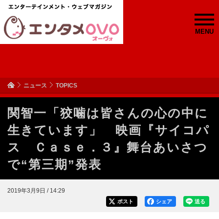
MENU
ニュース
TOPICS
関智一「狡噛は皆さんの心の中に
生きています」 映画『サイコパ
ス Ｃａｓｅ．３』舞台あいさつ
で“第三期”発表
2019年3月9日 / 14:29
ポスト
シェア
送る