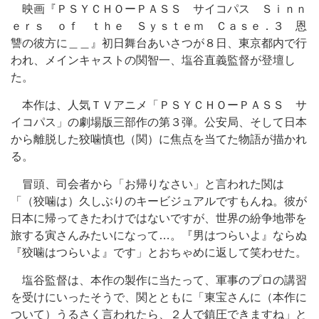
映画『ＰＳＹＣＨＯーＰＡＳＳ サイコパス Ｓｉｎｎ
ｅｒｓ ｏｆ ｔｈｅ Ｓｙｓｔｅｍ Ｃａｓｅ．３ 恩
讐の彼方に＿＿』初日舞台あいさつが８日、東京都内で行
われ、メインキャストの関智一、塩谷直義監督が登壇し
た。
本作は、人気ＴＶアニメ「ＰＳＹＣＨＯーＰＡＳＳ サ
イコパス」の劇場版三部作の第３弾。公安局、そして日本
から離脱した狡噛慎也（関）に焦点を当てた物語が描かれ
る。
冒頭、司会者から「お帰りなさい」と言われた関は
「（狡噛は）久しぶりのキービジュアルですもんね。彼が
日本に帰ってきたわけではないですが、世界の紛争地帯を
旅する寅さんみたいになって…。『男はつらいよ』ならぬ
『狡噛はつらいよ』です」とおちゃめに返して笑わせた。
塩谷監督は、本作の製作に当たって、軍事のプロの講習
を受けにいったそうで、関とともに「東宝さんに（本作に
ついて）うるさく言われたら、２人で鎮圧できますね」と