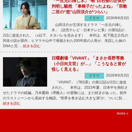
「一次元の挿し木」“唯”白石聖の正体が
判明し騒然 「車椅子だったよね」「宗教
二世の“悠”山田涼介がつらい」
2026年8月3日
ドラマ
山田涼介が主演するドラマ「一次元の挿し
木」（読売テレビ・日本テレビ系）の第5話が、
2日に放送された。（※以下、ネタバレを含みます） 本作は、松下龍之介氏の
同名小説が原作。ヒマラヤ山中で発掘された200年前の人骨が、失踪した妹の
DNAと完 …
続きを読む
日曜劇場「VIVANT」「まさか長野専務
（小日向文世）が…」「こうなると皆が
怪しく見える」
2026年8月3日
ドラマ
「VIVANT」（TBS系）の第12話が2日に放送
された。 本作は、2023年夏、日本中を熱狂さ
せたドラマの続編。乃木憂助（堺雅人）の冒険には、まだ続きがあった。前作
のラストシーンから直結する物語。“世界を巻き込む大きな渦”が、ついに別 …
続きを読む
more »