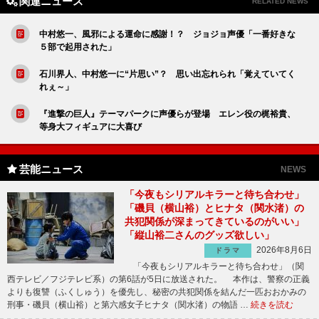
関連ニュース
RELATED NEWS
中村悠一、風邪による運命に感謝！？ ジョジョ声優「一番好きな
５部で起用された」
石川界人、中村悠一に“片思い”？ 思い出忘れられ「覚えていてく
れぇ～」
『進撃の巨人』テーマパークに声優らが登場 エレン役の梶裕貴、
等身大フィギュアに大喜び
芸能ニュース
NEWS
「今夜もシリアルキラーと待ち合わせ」
「磯貝（横山裕）とヒナタ（関水渚）の
共犯関係が深まってきているのがいい」
「縦山裕二さんのグッズ欲しい」
2026年8月6日
ドラマ
「今夜もシリアルキラーと待ち合わせ」（関
西テレビ／フジテレビ系）の第6話が5日に放送された。 本作は、警察の正義
よりも復讐（ふくしゅう）を優先し、秘密の共犯関係を結んだ一匹おおかみの
刑事・磯貝（横山裕）と第六感女子ヒナタ（関水渚）の物語 …
続きを読む