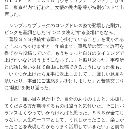
ＯＬＵＰＴＥ ＬＡＮＤ（ヴォリュプテ ランド）」が６
日、東京都内で行われ、女優の剛力彩芽が特別ゲストで出
席した。
シンプルなブラックのロングドレス姿で登場した剛力。
ピンクを基調とした“インスタ映え”する会場にちなみ、
「普段ＳＮＳ投稿する際に心掛けていること」を聞かれる
と「ぶっちゃけますと一年前まで、事務所の管理で許可を
得てから投稿していて、もうちょっと自分のタイミングで
上げたいなと思うようになって…」と振り返った。事務所
との話し合いを経て自由に投稿できるようになった後も、
「いくつか上げたら見事に炎上しまして…。厳しい意見を
頂いたり、本当にご迷惑をお掛けしました」と苦笑交じり
に“騒動”を振り返った。
また「痛い目を見た中で、自分のありのままと、応援し
てくださる方が期待するものは違うと気付いた。そこはバ
ランスよくやっていかなければと思った。ＳＮＳが全てじ
ゃない。人生の一コマとして、うれしかったこと、楽しか
ったことを表現しながらうまく活用していきたい」と前向