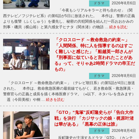
2026年8月6日
ドラマ
「今夜もシリアルキラーと待ち合わせ」（関
西テレビ／フジテレビ系）の第6話が5日に放送された。 本作は、警察の正義
よりも復讐（ふくしゅう）を優先し、秘密の共犯関係を結んだ一匹おおかみの
刑事・磯貝（横山裕）と第六感女子ヒナタ（関水渚）の物語 …
続きを読む
「クロスロード ～救命救急の約束～」
「人間関係、特に人を指導するのはすご
く難しいと感じた」「船越英一郎さんが
『刑事面に似ていると言われたことがあ
る』って、そりゃあ2時間ドラマの帝王だ
もの」
2026年8月6日
ドラマ
「クロスロード ～救命救急の約束～」（テレビ朝日系）の第5話が4日に放送
された。 本作は、救命救急医療の最前線でもがく、若き救命医・救急隊員・
警察官らの正義と成長を描く本格医療ドラマ。（※以下、ネタバレを含みます）
遥（今田美桜）や桐 …
続きを読む
「GTO」“鬼塚”反町隆史らが「告白大作
戦」を決行 「カジサックの娘・梶原叶渚
は華がある」「黒幕の正体は誰」
2026年8月4日
ドラマ
反町隆史が主演するドラマ「GTO」（カンテ