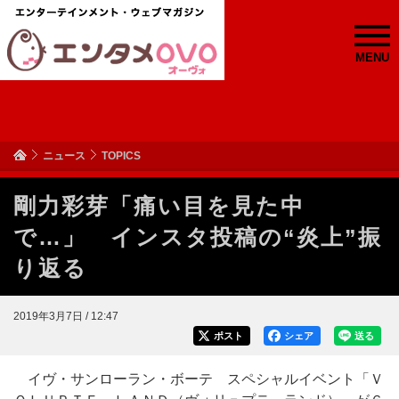
MENU
ニュース
TOPICS
剛力彩芽「痛い目を見た中
で…」 インスタ投稿の“炎上”振
り返る
2019年3月7日 / 12:47
ポスト
シェア
送る
イヴ・サンローラン・ボーテ スペシャルイベント「Ｖ