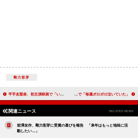
剛力彩芽
平手友梨奈、初主演映画で「いい経験ができた」 監督絶賛「妥協を許さない緊張感」
竹内涼真、戸田恵梨香に告白「ファンです」 ドラマ「大恋愛」で「毎週ボロボロ泣いていた」
関連ニュース
RELATED NEWS
前澤友作、剛力彩芽に受賞の喜びを報告 「来年はもっと地味に活
動したい…」