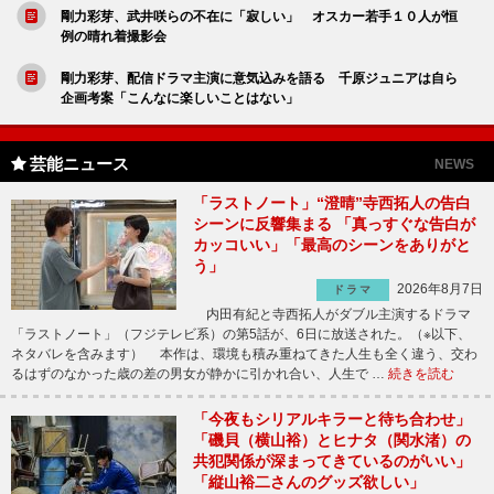
剛力彩芽、武井咲らの不在に「寂しい」 オスカー若手１０人が恒
例の晴れ着撮影会
剛力彩芽、配信ドラマ主演に意気込みを語る 千原ジュニアは自ら
企画考案「こんなに楽しいことはない」
芸能ニュース
NEWS
「ラストノート」“澄晴”寺西拓人の告白
シーンに反響集まる 「真っすぐな告白が
カッコいい」「最高のシーンをありがと
う」
2026年8月7日
ドラマ
内田有紀と寺西拓人がダブル主演するドラマ
「ラストノート」（フジテレビ系）の第5話が、6日に放送された。（※以下、
ネタバレを含みます） 本作は、環境も積み重ねてきた人生も全く違う、交わ
るはずのなかった歳の差の男女が静かに引かれ合い、人生で …
続きを読む
「今夜もシリアルキラーと待ち合わせ」
「磯貝（横山裕）とヒナタ（関水渚）の
共犯関係が深まってきているのがいい」
「縦山裕二さんのグッズ欲しい」