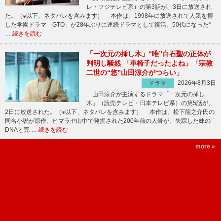
レ・フジテレビ系）の第3話が、3日に放送され
た。（※以下、ネタバレを含みます） 本作は、1998年に放送されて人気を博
した学園ドラマ「GTO」が28年ぶりに連続ドラマとして復活。50代になった“
…
続きを読む
「一次元の挿し木」“唯”白石聖の正体が
判明し騒然 「車椅子だったよね」「宗教
二世の“悠”山田涼介がつらい」
2026年8月3日
ドラマ
山田涼介が主演するドラマ「一次元の挿し
木」（読売テレビ・日本テレビ系）の第5話が、
2日に放送された。（※以下、ネタバレを含みます） 本作は、松下龍之介氏の
同名小説が原作。ヒマラヤ山中で発掘された200年前の人骨が、失踪した妹の
DNAと完 …
続きを読む
more »