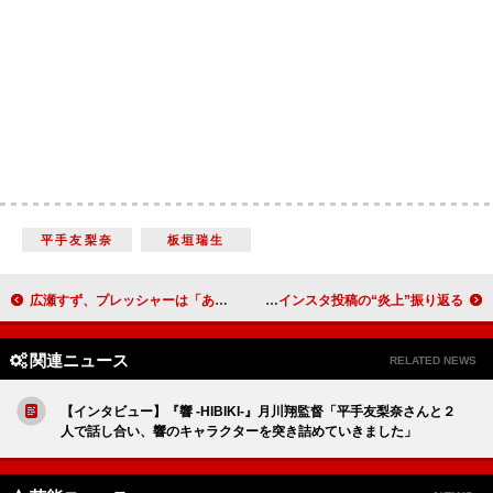
平手友梨奈
板垣瑞生
広瀬すず、プレッシャーは「あまり感じていない」 朝ドラヒロインの先輩・松嶋菜々子も太鼓判
剛力彩芽「痛い目を見た中で…」 インスタ投稿の“炎上”振り返る
関連ニュース
RELATED NEWS
【インタビュー】『響 -HIBIKI-』月川翔監督「平手友梨奈さんと２
人で話し合い、響のキャラクターを突き詰めていきました」