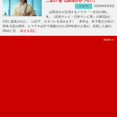
二世の“悠”山田涼介がつらい」
2026年8月3日
ドラマ
山田涼介が主演するドラマ「一次元の挿し
木」（読売テレビ・日本テレビ系）の第5話が、
2日に放送された。（※以下、ネタバレを含みます） 本作は、松下龍之介氏の
同名小説が原作。ヒマラヤ山中で発掘された200年前の人骨が、失踪した妹の
DNAと完 …
続きを読む
more »