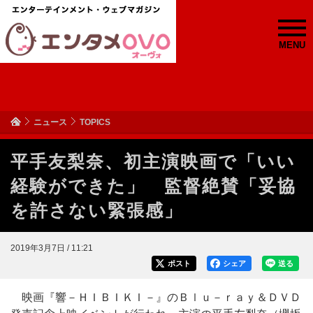
MENU
ニュース
TOPICS
平手友梨奈、初主演映画で「いい
経験ができた」 監督絶賛「妥協
を許さない緊張感」
2019年3月7日 / 11:21
ポスト
シェア
送る
映画『響－ＨＩＢＩＫＩ－』のＢｌｕ－ｒａｙ＆ＤＶＤ