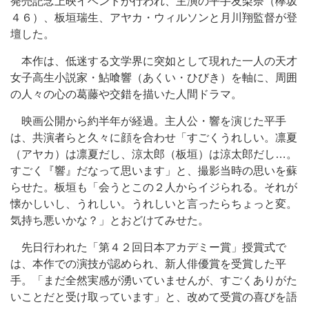
発売記念上映イベントが行われ、主演の平手友梨奈（欅坂
４６）、板垣瑞生、アヤカ・ウィルソンと月川翔監督が登
壇した。
本作は、低迷する文学界に突如として現れた一人の天才
女子高生小説家・鮎喰響（あくい・ひびき）を軸に、周囲
の人々の心の葛藤や交錯を描いた人間ドラマ。
映画公開から約半年が経過。主人公・響を演じた平手
は、共演者らと久々に顔を合わせ「すごくうれしい。凛夏
（アヤカ）は凛夏だし、涼太郎（板垣）は涼太郎だし…。
すごく『響』だなって思います」と、撮影当時の思いを蘇
らせた。板垣も「会うとこの２人からイジられる。それが
懐かしいし、うれしい。うれしいと言ったらちょっと変。
気持ち悪いかな？」とおどけてみせた。
先日行われた「第４２回日本アカデミー賞」授賞式で
は、本作での演技が認められ、新人俳優賞を受賞した平
手。「まだ全然実感が湧いていませんが、すごくありがた
いことだと受け取っています」と、改めて受賞の喜びを語