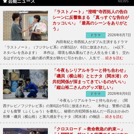
芸能ニュース
NEWS
「ラストノート」“澄晴”寺西拓人の告白
シーンに反響集まる 「真っすぐな告白が
カッコいい」「最高のシーンをありがと
う」
2026年8月7日
ドラマ
内田有紀と寺西拓人がダブル主演するドラマ
「ラストノート」（フジテレビ系）の第5話が、6日に放送された。（※以下、
ネタバレを含みます） 本作は、環境も積み重ねてきた人生も全く違う、交わ
るはずのなかった歳の差の男女が静かに引かれ合い、人生で …
続きを読む
「今夜もシリアルキラーと待ち合わせ」
「磯貝（横山裕）とヒナタ（関水渚）の
共犯関係が深まってきているのがいい」
「縦山裕二さんのグッズ欲しい」
2026年8月6日
ドラマ
「今夜もシリアルキラーと待ち合わせ」（関
西テレビ／フジテレビ系）の第6話が5日に放送された。 本作は、警察の正義
よりも復讐（ふくしゅう）を優先し、秘密の共犯関係を結んだ一匹おおかみの
刑事・磯貝（横山裕）と第六感女子ヒナタ（関水渚）の物語 …
続きを読む
「クロスロード ～救命救急の約束～」