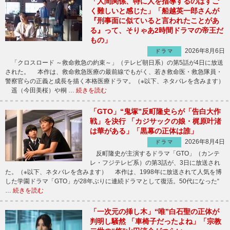
「人間関係、特に人を指導するのはすご
く難しいと感じた」「船越英一郎さんが
『刑事面に似ていると言われたことがあ
る』って、そりゃあ2時間ドラマの帝王だ
もの」
2026年8月6日
ドラマ
「クロスロード ～救命救急の約束～」（テレビ朝日系）の第5話が4日に放送
された。 本作は、救命救急医療の最前線でもがく、若き救命医・救急隊員・
警察官らの正義と成長を描く本格医療ドラマ。（※以下、ネタバレを含みます）
遥（今田美桜）や桐 …
続きを読む
「GTO」“鬼塚”反町隆史らが「告白大作
戦」を決行 「カジサックの娘・梶原叶渚
は華がある」「黒幕の正体は誰」
2026年8月4日
ドラマ
反町隆史が主演するドラマ「GTO」（カンテ
レ・フジテレビ系）の第3話が、3日に放送され
た。（※以下、ネタバレを含みます） 本作は、1998年に放送されて人気を博
した学園ドラマ「GTO」が28年ぶりに連続ドラマとして復活。50代になった“
…
続きを読む
「一次元の挿し木」“唯”白石聖の正体が
判明し騒然 「車椅子だったよね」「宗教