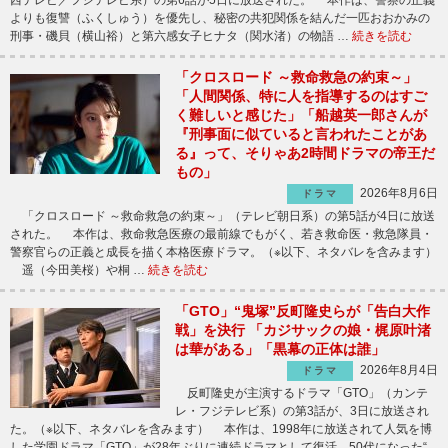
よりも復讐（ふくしゅう）を優先し、秘密の共犯関係を結んだ一匹おおかみの
刑事・磯貝（横山裕）と第六感女子ヒナタ（関水渚）の物語 …
続きを読む
「クロスロード ～救命救急の約束～」
「人間関係、特に人を指導するのはすご
く難しいと感じた」「船越英一郎さんが
『刑事面に似ていると言われたことがあ
る』って、そりゃあ2時間ドラマの帝王だ
もの」
2026年8月6日
ドラマ
「クロスロード ～救命救急の約束～」（テレビ朝日系）の第5話が4日に放送
された。 本作は、救命救急医療の最前線でもがく、若き救命医・救急隊員・
警察官らの正義と成長を描く本格医療ドラマ。（※以下、ネタバレを含みます）
遥（今田美桜）や桐 …
続きを読む
「GTO」“鬼塚”反町隆史らが「告白大作
戦」を決行 「カジサックの娘・梶原叶渚
は華がある」「黒幕の正体は誰」
2026年8月4日
ドラマ
反町隆史が主演するドラマ「GTO」（カンテ
レ・フジテレビ系）の第3話が、3日に放送され
た。（※以下、ネタバレを含みます） 本作は、1998年に放送されて人気を博
した学園ドラマ「GTO」が28年ぶりに連続ドラマとして復活。50代になった“