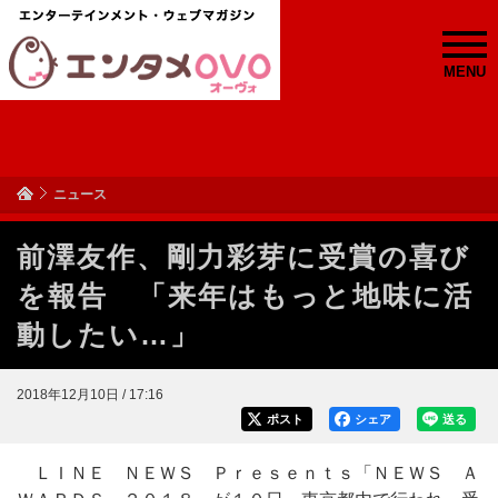
MENU
ニュース
前澤友作、剛力彩芽に受賞の喜び
を報告 「来年はもっと地味に活
動したい…」
2018年12月10日 / 17:16
ポスト
シェア
送る
ＬＩＮＥ ＮＥＷＳ Ｐｒｅｓｅｎｔｓ「ＮＥＷＳ Ａ