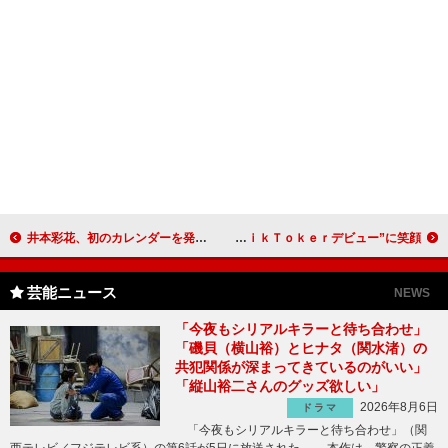
井本彩花、初のカレンダーを発売 「武井咲さんに見てほしい」
松井珠理奈「変顔も出していきたい」 “ＴｉｋＴｏｋｅｒデビュー”に笑顔
芸能ニュース
NEWS
「今夜もシリアルキラーと待ち合わせ」
「磯貝（横山裕）とヒナタ（関水渚）の
共犯関係が深まってきているのがいい」
「縦山裕二さんのグッズ欲しい」
2026年8月6日
ドラマ
「今夜もシリアルキラーと待ち合わせ」（関
西テレビ／フジテレビ系）の第6話が5日に放送された。 本作は、警察の正義