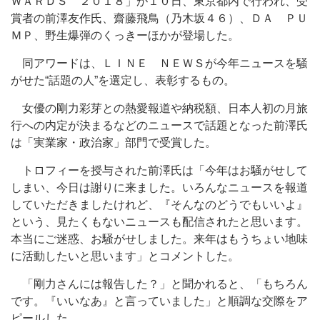
ＷＡＲＤＳ ２０１８」が１０日、東京都内で行われ、受
賞者の前澤友作氏、齋藤飛鳥（乃木坂４６）、ＤＡ ＰＵ
ＭＰ、野生爆弾のくっきーほかが登場した。
同アワードは、ＬＩＮＥ ＮＥＷＳが今年ニュースを騒
がせた“話題の人”を選定し、表彰するもの。
女優の剛力彩芽との熱愛報道や納税額、日本人初の月旅
行への内定が決まるなどのニュースで話題となった前澤氏
は「実業家・政治家」部門で受賞した。
トロフィーを授与された前澤氏は「今年はお騒がせして
しまい、今日は謝りに来ました。いろんなニュースを報道
していただきましたけれど、『そんなのどうでもいいよ』
という、見たくもないニュースも配信されたと思います。
本当にご迷惑、お騒がせしました。来年はもうちょい地味
に活動したいと思います」とコメントした。
「剛力さんには報告した？」と聞かれると、「もちろん
です。『いいなあ』と言っていました」と順調な交際をア
ピールした。