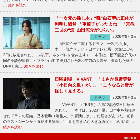
…
続きを読む
「一次元の挿し木」“唯”白石聖の正体が
判明し騒然 「車椅子だったよね」「宗教
二世の“悠”山田涼介がつらい」
2026年8月3日
ドラマ
山田涼介が主演するドラマ「一次元の挿し
木」（読売テレビ・日本テレビ系）の第5話が、
2日に放送された。（※以下、ネタバレを含みます） 本作は、松下龍之介氏の
同名小説が原作。ヒマラヤ山中で発掘された200年前の人骨が、失踪した妹の
DNAと完 …
続きを読む
日曜劇場「VIVANT」「まさか長野専務
（小日向文世）が…」「こうなると皆が
怪しく見える」
2026年8月3日
ドラマ
「VIVANT」（TBS系）の第12話が2日に放送
された。 本作は、2023年夏、日本中を熱狂さ
せたドラマの続編。乃木憂助（堺雅人）の冒険には、まだ続きがあった。前作
のラストシーンから直結する物語。“世界を巻き込む大きな渦”が、ついに別 …
続きを読む
more »