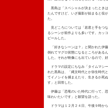
黒島は「スペシャルが決まったときは
たんですけど、いざ撮影が始まると役
た。
見どころについては「若君と手をつな
るシーンが前作よりも多いです。カッ
ピールした。
「好きなシーンは？」と聞かれた伊藤
倒れてマグロ状態になるところがある
した。それが映像にも出ているので、
ドラマの設定にちなみ「タイムマシー
れた黒島は、「縄文時代とか弥生時代
てイノシイを捕まえたり、生きるか死
す」と回答した。
伊藤は「恐竜のいた時代に行って、恐
味わいたいです」と願望を語った。
ドラマは１２月２４日、午後９時から