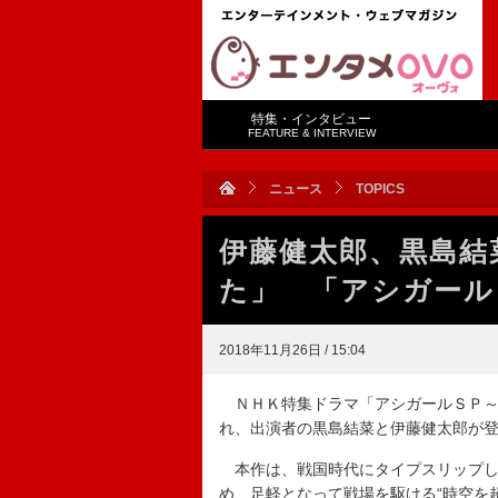
特集・インタビュー
FEATURE & INTERVIEW
ニュース
TOPICS
伊藤健太郎、黒島結
た」 「アシガール
2018年11月26日 / 15:04
ＮＨＫ特集ドラマ「アシガールＳＰ～
れ、出演者の黒島結菜と伊藤健太郎が
本作は、戦国時代にタイプスリップし
め、足軽となって戦場を駆ける“時空を