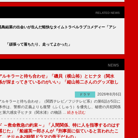
RELATED NEWS
黒島結菜の出会いが生んだ軽快なタイムトラベルラブコメディー「アシ
」 「頑張って落ちたり、走ってよかった」
NEWS
アルキラーと待ち合わせ」「磯貝（横山裕）とヒナタ（関水
係が深まってきているのがいい」「縦山裕二さんのグッズ欲し
2026年8月6日
ドラマ
ルキラーと待ち合わせ」（関西テレビ／フジテレビ系）の第6話が5日に
本作は、警察の正義よりも復讐（ふくしゅう）を優先し、秘密の共犯関係
と第六感女子ヒナタ（関水渚）の物語 …
続きを読む
ド ～救命救急の約束～」「人間関係、特に人を指導するのはす
感じた」「船越英一郎さんが『刑事面に似ていると言われたこ
て、そりゃあ2時間ドラマの帝王だもの」