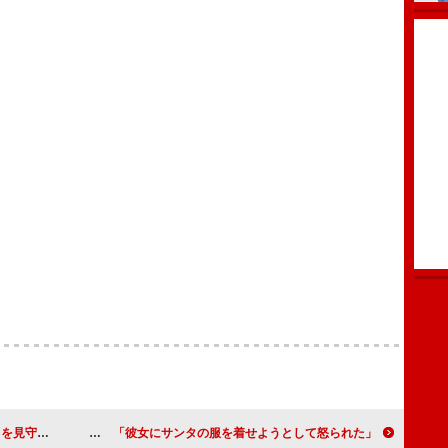
えを乞いたい」
大泉洋がクリスマスエピソードを披露 「彼女にサンタの服を着せようとして怒られた」