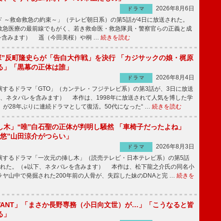
2026年8月6日
ドラマ
 ～救命救急の約束～」（テレビ朝日系）の第5話が4日に放送された。
急医療の最前線でもがく、若き救命医・救急隊員・警察官らの正義と成
を含みます） 遥（今田美桜）や桐 …
続きを読む
鬼塚”反町隆史らが「告白大作戦」を決行 「カジサックの娘・梶原
る」「黒幕の正体は誰」
2026年8月4日
ドラマ
するドラマ「GTO」（カンテレ・フジテレビ系）の第3話が、3日に放送
下、ネタバレを含みます） 本作は、1998年に放送されて人気を博した学
」が28年ぶりに連続ドラマとして復活。50代になった“ …
続きを読む
し木」“唯”白石聖の正体が判明し騒然 「車椅子だったよね」
“悠”山田涼介がつらい」
2026年8月3日
ドラマ
するドラマ「一次元の挿し木」（読売テレビ・日本テレビ系）の第5話
された。（※以下、ネタバレを含みます） 本作は、松下龍之介氏の同名小
ヤ山中で発掘された200年前の人骨が、失踪した妹のDNAと完 …
続きを
IVANT」「まさか長野専務（小日向文世）が…」「こうなると皆
る」