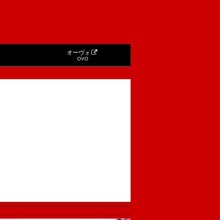
オーヴォ
OVO