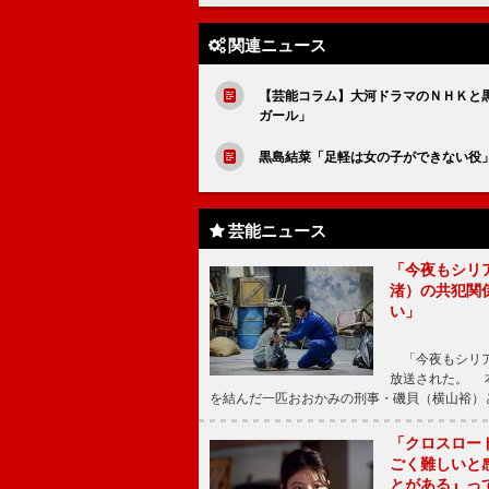
関連ニュース
【芸能コラム】大河ドラマのＮＨＫと
ガール」
黒島結菜「足軽は女の子ができない役
芸能ニュース
「今夜もシリ
渚）の共犯関
い」
「今夜もシリア
放送された。 
を結んだ一匹おおかみの刑事・磯貝（横山裕）
「クロスロー
ごく難しいと
とがある』っ