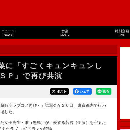
ニュース
音楽
特別企画
NEWS
MUSIC
PR
菜に「すごくキュンキュンし
ＳＰ」で再び共演
ポスト
シェア
送る
超時空ラブコメ再び～」試写会が２６日、東京都内で行わ
登場した。
た女子高生・唯（黒島）が、愛する若君（伊藤）を守るた
超えたラブコメ”ドラマの続編。