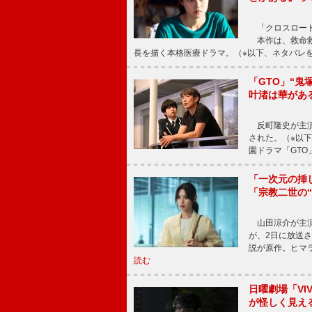
「クロスロード
本作は、救命救
長を描く本格医療ドラマ。（※以下、ネタバレ
「GTO」“
叶渚は華があ
反町隆史が主演
された。（※以
園ドラマ「GTO
「一次元の挿
「宗教二世の
山田涼介が主演
が、2日に放送
説が原作。ヒマラ
読む
日曜劇場「V
が怪しく見え