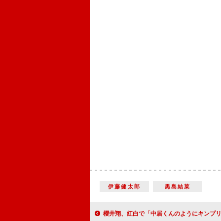
伊藤健太郎
黒島結菜
櫻井翔、紅白で「中居くんのようにキンプリを見守りたい」 単独司会は「大先輩の相葉と二宮に教