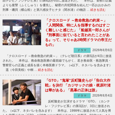
西テレビ／フジテレビ系）の第6話が5日に放送された。 本作は、警察の正義
よりも復讐（ふくしゅう）を優先し、秘密の共犯関係を結んだ一匹おおかみの
刑事・磯貝（横山裕）と第六感女子ヒナタ（関水渚）の物語 …
続きを読む
「クロスロード ～救命救急の約束～」
「人間関係、特に人を指導するのはすご
く難しいと感じた」「船越英一郎さんが
『刑事面に似ていると言われたことがあ
る』って、そりゃあ2時間ドラマの帝王だ
もの」
2026年8月6日
ドラマ
「クロスロード ～救命救急の約束～」（テレビ朝日系）の第5話が4日に放送
された。 本作は、救命救急医療の最前線でもがく、若き救命医・救急隊員・
警察官らの正義と成長を描く本格医療ドラマ。（※以下、ネタバレを含みます）
遥（今田美桜）や桐 …
続きを読む
「GTO」“鬼塚”反町隆史らが「告白大作
戦」を決行 「カジサックの娘・梶原叶渚
は華がある」「黒幕の正体は誰」
2026年8月4日
ドラマ
反町隆史が主演するドラマ「GTO」（カンテ
レ・フジテレビ系）の第3話が、3日に放送され
た。（※以下、ネタバレを含みます） 本作は、1998年に放送されて人気を博