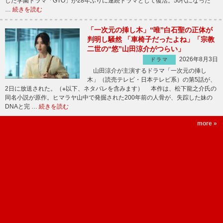
した学園ドラマ「GTO」が28年ぶりに連続ドラマとして復活。50代になった“
…
続きを読む
「一次元の挿し木」“唯”白石聖の正体が
判明し騒然 「車椅子だったよね」「宗教
二世の“悠”山田涼介がつらい」
2026年8月3日
ドラマ
山田涼介が主演するドラマ「一次元の挿し
木」（読売テレビ・日本テレビ系）の第5話が、
2日に放送された。（※以下、ネタバレを含みます） 本作は、松下龍之介氏の
同名小説が原作。ヒマラヤ山中で発掘された200年前の人骨が、失踪した妹の
DNAと完 …
続きを読む
more »