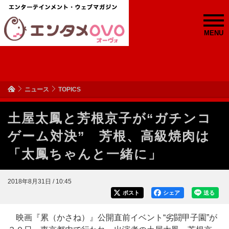
MENU
ニュース
TOPICS
土屋太鳳と芳根京子が“ガチンコ
ゲーム対決” 芳根、高級焼肉は
「太鳳ちゃんと一緒に」
2018年8月31日 / 10:45
ポスト
シェア
送る
映画『累（かさね）』公開直前イベント“劣闘甲子園”が