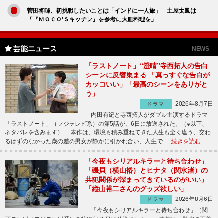
菅田将暉、初挑戦したいことは「インドに一人旅」 土屋太鳳は
「『ＭＯＣＯ’Ｓキッチン』を参考に大皿料理を」
芸能ニュース
NEWS
「ラストノート」“澄晴”寺西拓人の告白
シーンに反響集まる 「真っすぐな告白が
カッコいい」「最高のシーンをありがと
う」
2026年8月7日
ドラマ
内田有紀と寺西拓人がダブル主演するドラマ
「ラストノート」（フジテレビ系）の第5話が、6日に放送された。（※以下、
ネタバレを含みます） 本作は、環境も積み重ねてきた人生も全く違う、交わ
るはずのなかった歳の差の男女が静かに引かれ合い、人生で …
続きを読む
「今夜もシリアルキラーと待ち合わせ」
「磯貝（横山裕）とヒナタ（関水渚）の
共犯関係が深まってきているのがいい」
「縦山裕二さんのグッズ欲しい」
2026年8月6日
ドラマ
「今夜もシリアルキラーと待ち合わせ」（関