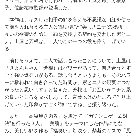
３０日、東京都内で行われ、出演者の土屋太鳳、芳根京
子、佐藤祐市監督が登場した。
本作は、キスした相手の顔を奪える不思議な口紅を使っ
て顔を入れ替える主人公“醜い累”と“美しきニナ”の物語。
互いの欲望のために、顔を交換する契約を交わした累とニ
ナ。土屋と芳根は、二人でこの一つの役を作り上げてい
る。
演じるうえで、二人で話し合ったことについて、土屋は
「きょんちゃん（芳根）はパワーがあって、向き合うとす
ごく強い爆発力がある。話し合うというよりも、そのパワ
ーに救われて向き合ってた時間が、累とニナの現実につな
がったと思います」と答えた。芳根は「お互いがニナと累
の良いところを吸収しあって、言葉以外のところで作り上
げていった印象がすごく強いですね」と振り返った。
また、「高級焼き肉券」を賭けて、“ガチンコゲーム対
決”を行った２人。「美醜」をテーマにした作品にちな
み、美しい顔を作る「福笑い」対決や、禁断のキスで「風