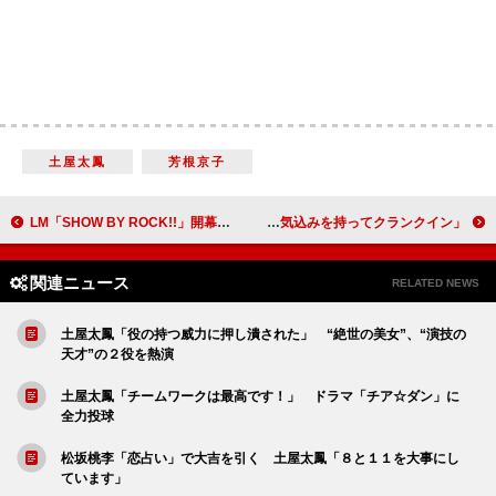
土屋太鳳
芳根京子
LM「SHOW BY ROCK!!」開幕 見どころは「迷宮にはまっていくさま」!?
北川景子“ヒットメーカー”野木亜紀子と初タッグ ネット記者役に「意気込みを持ってクランクイン」
関連ニュース
RELATED NEWS
土屋太鳳「役の持つ威力に押し潰された」 “絶世の美女”、“演技の
天才”の２役を熱演
土屋太鳳「チームワークは最高です！」 ドラマ「チア☆ダン」に
全力投球
松坂桃李「恋占い」で大吉を引く 土屋太鳳「８と１１を大事にし
ています」