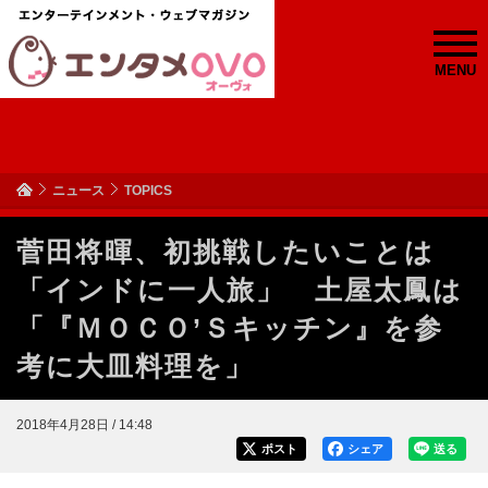
MENU
ニュース
TOPICS
菅田将暉、初挑戦したいことは
「インドに一人旅」 土屋太鳳は
「『ＭＯＣＯ’Ｓキッチン』を参
考に大皿料理を」
2018年4月28日 / 14:48
ポスト
シェア
送る