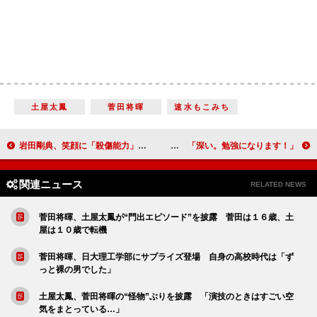
土屋太鳳
菅田将暉
速水もこみち
岩田剛典、笑顔に「殺傷能力」あり…？ 水中撮影では「溺れかけるような経験も」
桜井日奈子、中山美穂からの恋愛アドバイスに納得 「深い。勉強になります！」
関連ニュース
RELATED NEWS
菅田将暉、土屋太鳳が“門出エピソード”を披露 菅田は１６歳、土
屋は１０歳で転機
菅田将暉、日大理工学部にサプライズ登場 自身の高校時代は「ず
っと裸の男でした」
土屋太鳳、菅田将暉の“怪物”ぶりを披露 「演技のときはすごい空
気をまとっている…」