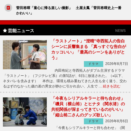
菅田将暉「童心に帰る楽しい撮影」 土屋太鳳「菅田将暉史上一番
かわいい」
芸能ニュース
NEWS
「ラストノート」“澄晴”寺西拓人の告白
シーンに反響集まる 「真っすぐな告白が
カッコいい」「最高のシーンをありがと
う」
2026年8月7日
ドラマ
内田有紀と寺西拓人がダブル主演するドラマ
「ラストノート」（フジテレビ系）の第5話が、6日に放送された。（※以下、
ネタバレを含みます） 本作は、環境も積み重ねてきた人生も全く違う、交わ
るはずのなかった歳の差の男女が静かに引かれ合い、人生で …
続きを読む
「今夜もシリアルキラーと待ち合わせ」
「磯貝（横山裕）とヒナタ（関水渚）の
共犯関係が深まってきているのがいい」
「縦山裕二さんのグッズ欲しい」
2026年8月6日
ドラマ
「今夜もシリアルキラーと待ち合わせ」（関