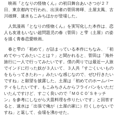
映画『となりの怪物くん』の初日舞台あいさつが２７
日、東京都内で行われ、出演者の菅田将暉、土屋太鳳、古
川雄輝、速水もこみちほかが登場した。
人気漫画『となりの怪物くん』を実写化した本作は、恋
人も友達もいない超問題児の春（菅田）と雫（土屋）の姿
を描く青春恋愛映画。
春と雫の「初めて」が詰まっている本作にちなみ、「初
めてやってみたいことは？」と聞かれると、菅田は「海外
旅行に一人で行ってみたいです。僕の周りでは最近一人旅
でインドに行った奴が３人いて、３人共『すごくいいもの
をもらってきたわ～』みたいな感じなので、ぜひ行きたい
ですね」と願望を披露した。土屋は「初めてのホームパー
ティをしたいです。もこみちさんからフライパンをいただ
いたんですけど、すごく良いので『ＭＯＣＯ’Ｓキッチ
ン』を参考にしながら大皿料理を作りたいです」と回答す
ると、速水は「出張で俺が（土屋の家に）行くしかないで
すね」と返して、会場を沸かせた。