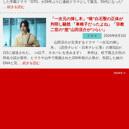
した学園ドラマ「GTO」が28年ぶりに連続ドラマとして復活。50代になった“
…
続きを読む
「一次元の挿し木」“唯”白石聖の正体が
判明し騒然 「車椅子だったよね」「宗教
二世の“悠”山田涼介がつらい」
2026年8月3日
ドラマ
山田涼介が主演するドラマ「一次元の挿し
木」（読売テレビ・日本テレビ系）の第5話が、
2日に放送された。（※以下、ネタバレを含みます） 本作は、松下龍之介氏の
同名小説が原作。ヒマラヤ山中で発掘された200年前の人骨が、失踪した妹の
DNAと完 …
続きを読む
more »