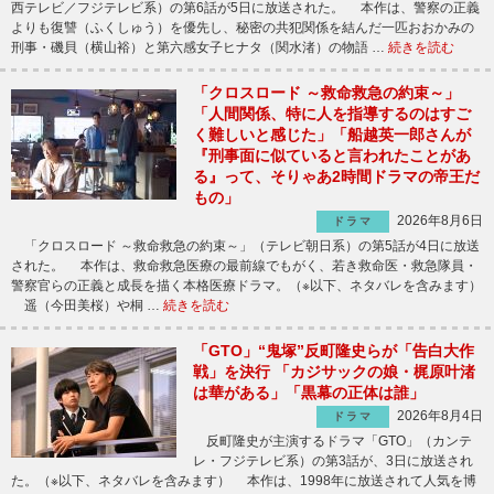
西テレビ／フジテレビ系）の第6話が5日に放送された。 本作は、警察の正義
よりも復讐（ふくしゅう）を優先し、秘密の共犯関係を結んだ一匹おおかみの
刑事・磯貝（横山裕）と第六感女子ヒナタ（関水渚）の物語 …
続きを読む
「クロスロード ～救命救急の約束～」
「人間関係、特に人を指導するのはすご
く難しいと感じた」「船越英一郎さんが
『刑事面に似ていると言われたことがあ
る』って、そりゃあ2時間ドラマの帝王だ
もの」
2026年8月6日
ドラマ
「クロスロード ～救命救急の約束～」（テレビ朝日系）の第5話が4日に放送
された。 本作は、救命救急医療の最前線でもがく、若き救命医・救急隊員・
警察官らの正義と成長を描く本格医療ドラマ。（※以下、ネタバレを含みます）
遥（今田美桜）や桐 …
続きを読む
「GTO」“鬼塚”反町隆史らが「告白大作
戦」を決行 「カジサックの娘・梶原叶渚
は華がある」「黒幕の正体は誰」
2026年8月4日
ドラマ
反町隆史が主演するドラマ「GTO」（カンテ
レ・フジテレビ系）の第3話が、3日に放送され
た。（※以下、ネタバレを含みます） 本作は、1998年に放送されて人気を博