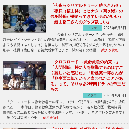
「今夜もシリアルキラーと待ち合わせ」
「磯貝（横山裕）とヒナタ（関水渚）の
共犯関係が深まってきているのがいい」
「縦山裕二さんのグッズ欲しい」
2026年8月6日
ドラマ
「今夜もシリアルキラーと待ち合わせ」（関
西テレビ／フジテレビ系）の第6話が5日に放送された。 本作は、警察の正義
よりも復讐（ふくしゅう）を優先し、秘密の共犯関係を結んだ一匹おおかみの
刑事・磯貝（横山裕）と第六感女子ヒナタ（関水渚）の物語 …
続きを読む
「クロスロード ～救命救急の約束～」
「人間関係、特に人を指導するのはすご
く難しいと感じた」「船越英一郎さんが
『刑事面に似ていると言われたことがあ
る』って、そりゃあ2時間ドラマの帝王だ
もの」
2026年8月6日
ドラマ
「クロスロード ～救命救急の約束～」（テレビ朝日系）の第5話が4日に放送
された。 本作は、救命救急医療の最前線でもがく、若き救命医・救急隊員・
警察官らの正義と成長を描く本格医療ドラマ。（※以下、ネタバレを含みます）
遥（今田美桜）や桐 …
続きを読む