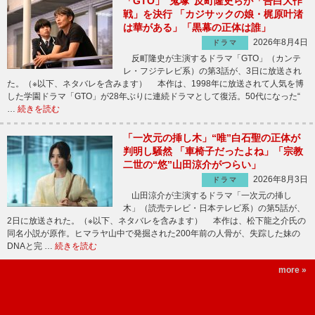
「GTO」“鬼塚”反町隆史らが「告白大作
戦」を決行 「カジサックの娘・梶原叶渚
は華がある」「黒幕の正体は誰」
2026年8月4日
ドラマ
反町隆史が主演するドラマ「GTO」（カンテ
レ・フジテレビ系）の第3話が、3日に放送され
た。（※以下、ネタバレを含みます） 本作は、1998年に放送されて人気を博
した学園ドラマ「GTO」が28年ぶりに連続ドラマとして復活。50代になった“
…
続きを読む
「一次元の挿し木」“唯”白石聖の正体が
判明し騒然 「車椅子だったよね」「宗教
二世の“悠”山田涼介がつらい」
2026年8月3日
ドラマ
山田涼介が主演するドラマ「一次元の挿し
木」（読売テレビ・日本テレビ系）の第5話が、
2日に放送された。（※以下、ネタバレを含みます） 本作は、松下龍之介氏の
同名小説が原作。ヒマラヤ山中で発掘された200年前の人骨が、失踪した妹の
DNAと完 …
続きを読む
more »