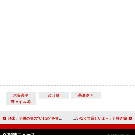
大谷亮平
安田顕
榮倉奈々
野々すみ花
瑛太、子供の頃の“いじめ”を告白 「斗真とどっちが好き？」の結果にニンマリ
堤真一、家庭では「チャンネル権もありません」 「話せる相手がいなくて寂しいよ～」と嘆き節
関連ニュース
RELATED NEWS