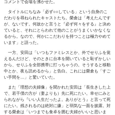
コメントで会場を沸かせた。
タイトルにちなみ「必ず○○している」という自身のこ
だわりを尋ねられたキャストたち。榮倉は「考えたんです
が、ないです。何故かと言うと『必ず何々をする』と決め
ていると、それにとらわれて他のことがうまくいかなくな
るから。なので、何かにこだわりを持つことは極力やめて
います」と語った。
一方、安田は「いつもファミレスとか、外でせりふを覚
えるんだけど、そのときに台本を開いていると恥ずかしい
から、せりふを全部携帯に打っちゃうの。そうすると移動
中とか、夜も読めるから」と告白。これには榮倉も「すご
い手間を…」と驚いていた。
また「理想の夫婦像」を聞かれた安田は「長生きした上
で、若干僕の方が（妻よりも）先に死にたい。幸せにみと
られながら『いい人生だったよ。ありがとう』と言って死
にたい。残されるのは絶対に嫌」と弱気な一面を披露。対
する榮倉は「いつまでも食卓を囲む夫婦がいいと思いま