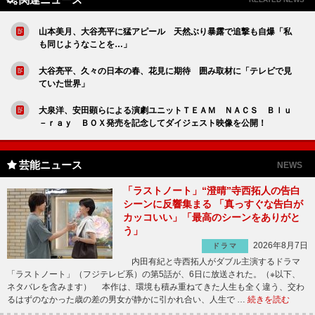
山本美月、大谷亮平に猛アピール 天然ぶり暴露で追撃も自爆「私
も同じようなことを…」
大谷亮平、久々の日本の春、花見に期待 囲み取材に「テレビで見
ていた世界」
大泉洋、安田顕らによる演劇ユニットＴＥＡＭ ＮＡＣＳ Ｂｌｕ
－ｒａｙ ＢＯＸ発売を記念してダイジェスト映像を公開！
芸能ニュース
NEWS
「ラストノート」“澄晴”寺西拓人の告白
シーンに反響集まる 「真っすぐな告白が
カッコいい」「最高のシーンをありがと
う」
2026年8月7日
ドラマ
内田有紀と寺西拓人がダブル主演するドラマ
「ラストノート」（フジテレビ系）の第5話が、6日に放送された。（※以下、
ネタバレを含みます） 本作は、環境も積み重ねてきた人生も全く違う、交わ
るはずのなかった歳の差の男女が静かに引かれ合い、人生で …
続きを読む