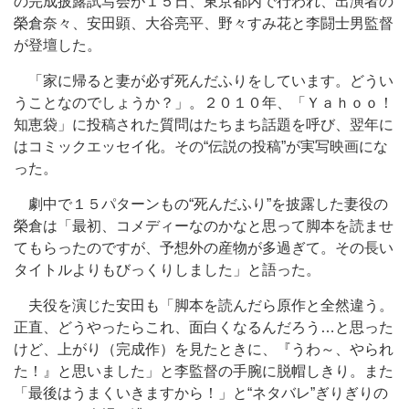
の完成披露試写会が１５日、東京都内で行われ、出演者の
榮倉奈々、安田顕、大谷亮平、野々すみ花と李闘士男監督
が登壇した。
「家に帰ると妻が必ず死んだふりをしています。どうい
うことなのでしょうか？」。２０１０年、「Ｙａｈｏｏ！
知恵袋」に投稿された質問はたちまち話題を呼び、翌年に
はコミックエッセイ化。その“伝説の投稿”が実写映画にな
った。
劇中で１５パターンもの“死んだふり”を披露した妻役の
榮倉は「最初、コメディーなのかなと思って脚本を読ませ
てもらったのですが、予想外の産物が多過ぎて。その長い
タイトルよりもびっくりしました」と語った。
夫役を演じた安田も「脚本を読んだら原作と全然違う。
正直、どうやったらこれ、面白くなるんだろう…と思った
けど、上がり（完成作）を見たときに、『うわ～、やられ
た！』と思いました」と李監督の手腕に脱帽しきり。また
「最後はうまくいきますから！」と“ネタバレ”ぎりぎりの