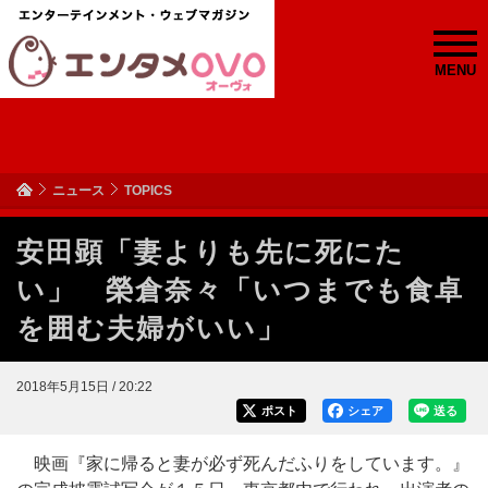
MENU
ニュース
TOPICS
安田顕「妻よりも先に死にた
い」 榮倉奈々「いつまでも食卓
を囲む夫婦がいい」
2018年5月15日 / 20:22
ポスト
シェア
送る
映画『家に帰ると妻が必ず死んだふりをしています。』