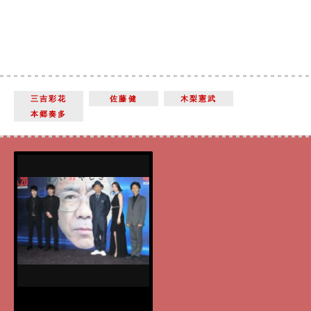
三吉彩花
佐藤健
木梨憲武
本郷奏多