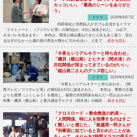
カッコいい」「最高のシーンをありがと
う」
2026年8月7日
ドラマ
内田有紀と寺西拓人がダブル主演するドラマ
「ラストノート」（フジテレビ系）の第5話が、6日に放送された。（※以下、
ネタバレを含みます） 本作は、環境も積み重ねてきた人生も全く違う、交わ
るはずのなかった歳の差の男女が静かに引かれ合い、人生で …
続きを読む
「今夜もシリアルキラーと待ち合わせ」
「磯貝（横山裕）とヒナタ（関水渚）の
共犯関係が深まってきているのがいい」
「縦山裕二さんのグッズ欲しい」
2026年8月6日
ドラマ
「今夜もシリアルキラーと待ち合わせ」（関
西テレビ／フジテレビ系）の第6話が5日に放送された。 本作は、警察の正義
よりも復讐（ふくしゅう）を優先し、秘密の共犯関係を結んだ一匹おおかみの
刑事・磯貝（横山裕）と第六感女子ヒナタ（関水渚）の物語 …
続きを読む
「クロスロード ～救命救急の約束～」
「人間関係、特に人を指導するのはすご
く難しいと感じた」「船越英一郎さんが
『刑事面に似ていると言われたことがあ
る』って、そりゃあ2時間ドラマの帝王だ