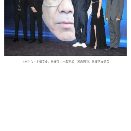
（左から）本郷奏多、佐藤健、木梨憲武、三吉彩花、佐藤信介監督