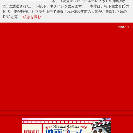
木」（読売テレビ・日本テレビ系）の第5話が、
2日に放送された。（※以下、ネタバレを含みます） 本作は、松下龍之介氏の
同名小説が原作。ヒマラヤ山中で発掘された200年前の人骨が、失踪した妹の
DNAと完 …
続きを読む
more »