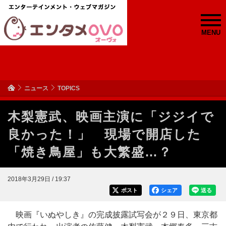
MENU
ニュース
TOPICS
木梨憲武、映画主演に「ジジイで
良かった！」 現場で開店した
「焼き鳥屋」も大繁盛…？
2018年3月29日 / 19:37
ポスト
シェア
送る
映画『いぬやしき』の完成披露試写会が２９日、東京都