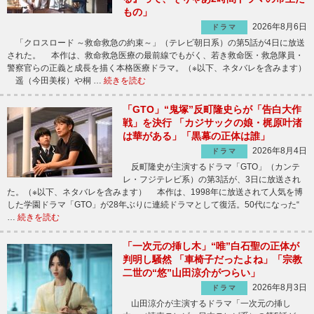
もの」
2026年8月6日
ドラマ
「クロスロード ～救命救急の約束～」（テレビ朝日系）の第5話が4日に放送
された。 本作は、救命救急医療の最前線でもがく、若き救命医・救急隊員・
警察官らの正義と成長を描く本格医療ドラマ。（※以下、ネタバレを含みます）
遥（今田美桜）や桐 …
続きを読む
「GTO」“鬼塚”反町隆史らが「告白大作
戦」を決行 「カジサックの娘・梶原叶渚
は華がある」「黒幕の正体は誰」
2026年8月4日
ドラマ
反町隆史が主演するドラマ「GTO」（カンテ
レ・フジテレビ系）の第3話が、3日に放送され
た。（※以下、ネタバレを含みます） 本作は、1998年に放送されて人気を博
した学園ドラマ「GTO」が28年ぶりに連続ドラマとして復活。50代になった“
…
続きを読む
「一次元の挿し木」“唯”白石聖の正体が
判明し騒然 「車椅子だったよね」「宗教
二世の“悠”山田涼介がつらい」
2026年8月3日
ドラマ
山田涼介が主演するドラマ「一次元の挿し