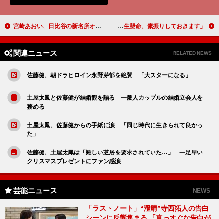
宮崎あおい、日比谷の新名所オープンをお祝い 「ここでレッドカーペットを歩けたら…」
藤木直人“ピニャータ割り”に苦戦 「一生懸命、素振りしておきます」
関連ニュース
RELATED NEWS
佐藤健、朝ドラヒロイン永野芽郁を絶賛 「大スターになる」
土屋太鳳と佐藤健が結婚観を語る 一般人カップルの結婚立会人を
務める
土屋太鳳、佐藤健からの手紙に涙 「同じ時代に生きられて良かっ
た」
佐藤健、土屋太鳳は「難しい芝居を要求されていた…」 一足早い
クリスマスプレゼントにファン感涙
芸能ニュース
NEWS
「ラストノート」“澄晴”寺西拓人の告白
シーンに反響集まる 「真っすぐな告白が