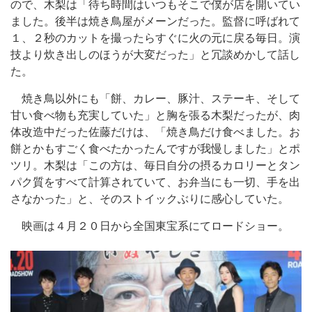
ので、木梨は「待ち時間はいつもそこで僕が店を開いてい
ました。後半は焼き鳥屋がメーンだった。監督に呼ばれて
１、２秒のカットを撮ったらすぐに火の元に戻る毎日。演
技より炊き出しのほうが大変だった」と冗談めかして話し
た。
焼き鳥以外にも「餅、カレー、豚汁、ステーキ、そして
甘い食べ物も充実していた」と胸を張る木梨だったが、肉
体改造中だった佐藤だけは、「焼き鳥だけ食べました。お
餅とかもすごく食べたかったんですが我慢しました」とポ
ツリ。木梨は「この方は、毎日自分の摂るカロリーとタン
パク質をすべて計算されていて、お弁当にも一切、手を出
さなかった」と、そのストイックぶりに感心していた。
映画は４月２０日から全国東宝系にてロードショー。