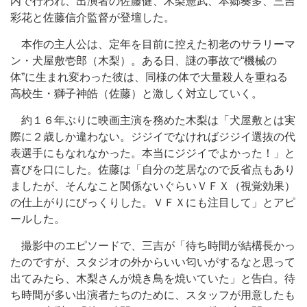
内で行われ、出演者の佐藤健、木梨憲武、本郷奏多、三吉
彩花と佐藤信介監督が登壇した。
本作の主人公は、定年を目前に控えた初老のサラリーマ
ン・犬屋敷壱郎（木梨）。ある日、謎の事故で“機械の
体”に生まれ変わった彼は、同様の体で大量殺人を重ねる
高校生・獅子神皓（佐藤）と激しく対立していく。
約１６年ぶりに映画主演を務めた木梨は「犬屋敷とは実
際に２歳しか違わない。ジジイでなければジジイ選抜の代
表選手にもなれなかった。本当にジジイでよかった！」と
喜びを口にした。佐藤は「自分の芝居なので反省点もあり
ましたが、そんなこと関係ないぐらいＶＦＸ（視覚効果）
の仕上がりにびっくりした。ＶＦＸにも注目して」とアピ
ールした。
撮影中のエピソードで、三吉が「待ち時間が結構長かっ
たのですが、スタジオの外からいい匂いがするなと思って
出てみたら、木梨さんが焼き鳥を焼いていた」と告白。待
ち時間が多い出演者たちのために、スタッフが用意したも