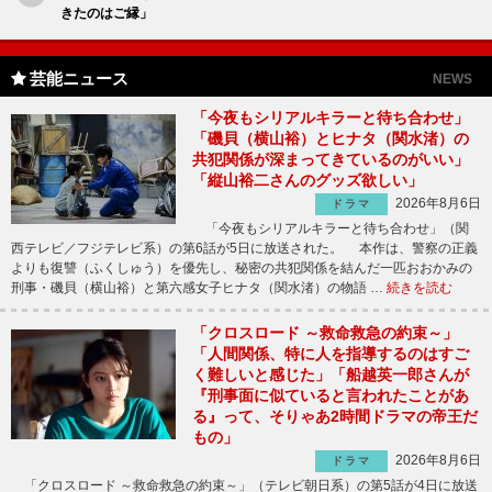
きたのはご縁」
芸能ニュース
NEWS
「今夜もシリアルキラーと待ち合わせ」
「磯貝（横山裕）とヒナタ（関水渚）の
共犯関係が深まってきているのがいい」
「縦山裕二さんのグッズ欲しい」
2026年8月6日
ドラマ
「今夜もシリアルキラーと待ち合わせ」（関
西テレビ／フジテレビ系）の第6話が5日に放送された。 本作は、警察の正義
よりも復讐（ふくしゅう）を優先し、秘密の共犯関係を結んだ一匹おおかみの
刑事・磯貝（横山裕）と第六感女子ヒナタ（関水渚）の物語 …
続きを読む
「クロスロード ～救命救急の約束～」
「人間関係、特に人を指導するのはすご
く難しいと感じた」「船越英一郎さんが
『刑事面に似ていると言われたことがあ
る』って、そりゃあ2時間ドラマの帝王だ
もの」
2026年8月6日
ドラマ
「クロスロード ～救命救急の約束～」（テレビ朝日系）の第5話が4日に放送