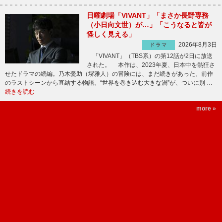
日曜劇場「VIVANT」「まさか長野専務
（小日向文世）が…」「こうなると皆が
怪しく見える」
2026年8月3日
ドラマ
「VIVANT」（TBS系）の第12話が2日に放送
された。 本作は、2023年夏、日本中を熱狂さ
せたドラマの続編。乃木憂助（堺雅人）の冒険には、まだ続きがあった。前作
のラストシーンから直結する物語。“世界を巻き込む大きな渦”が、ついに別 …
続きを読む
more »