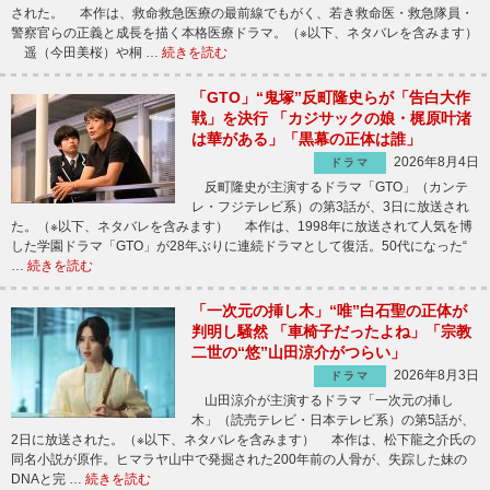
された。 本作は、救命救急医療の最前線でもがく、若き救命医・救急隊員・
警察官らの正義と成長を描く本格医療ドラマ。（※以下、ネタバレを含みます）
遥（今田美桜）や桐 …
続きを読む
「GTO」“鬼塚”反町隆史らが「告白大作
戦」を決行 「カジサックの娘・梶原叶渚
は華がある」「黒幕の正体は誰」
2026年8月4日
ドラマ
反町隆史が主演するドラマ「GTO」（カンテ
レ・フジテレビ系）の第3話が、3日に放送され
た。（※以下、ネタバレを含みます） 本作は、1998年に放送されて人気を博
した学園ドラマ「GTO」が28年ぶりに連続ドラマとして復活。50代になった“
…
続きを読む
「一次元の挿し木」“唯”白石聖の正体が
判明し騒然 「車椅子だったよね」「宗教
二世の“悠”山田涼介がつらい」
2026年8月3日
ドラマ
山田涼介が主演するドラマ「一次元の挿し
木」（読売テレビ・日本テレビ系）の第5話が、
2日に放送された。（※以下、ネタバレを含みます） 本作は、松下龍之介氏の
同名小説が原作。ヒマラヤ山中で発掘された200年前の人骨が、失踪した妹の
DNAと完 …
続きを読む