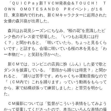
「ＱＵＩＣＰａｙ新ＴＶＣＭ発表会＆ＴＯＵＣＨ！ Ｔ
ＯＷＮ ＯＭＯＴＥＳＡＮＤＯ ＰＲイベント」が１６
日、東京都内で行われ、新ＣＭキャラクターに起用された
女優の森川葵が出席した。
森川はお花見シーズンにちなみ、“桜の花”を意識したピ
ンク色のドレス姿で登場した。「いつもお花見には行
く？」と聞かれると、「咲いていたら、ちょっと見るくら
いです」と話すも、会場に咲いている桜の木を見ると「わ
ー本物だ～」と笑顔を浮かべた。
新ＣＭでは、コンビニの店員に扮（ふん）した姿で歌と
ダンスを披露している。「普段から踊りは得意？」と聞か
れると、「踊りは苦手です。めちゃくちゃ運動音痴なので
『（ＣＭ内で）これを踊ります』っていう動画をもらって
から、家で結構頑張って練習しました」と苦労を明かし
た。
ＣＭ撮影については「監督がこういう表情をしてみよう
かって提案してくださったので、本当にいろんな表情の撮