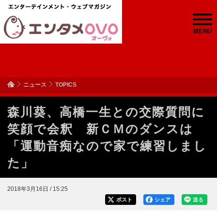
MENU
ニュース
TOPICS
森川葵、高橋一生との交際質問に
笑顔で会釈 新ＣＭのダンスは
「運動音痴なので家で練習しまし
た」
2018年3月16日 / 15:25
ポスト
シェア
送る