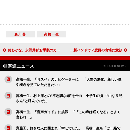
森川葵
高橋一生
葵わかな、永野芽郁お手製のカップに感激 朝ドラヒロイン・バトンリレー
川谷絵音「もう一度紅白に出たい」 新バンドで２度目の出場に意欲！？
関連ニュース
RELATED NEWS
高橋一生、「Ｎスペ」のナビゲーターに 「人類の進化、新しい説
や概念を見ていただきたい」
高橋一生、村上淳との“不思議な縁”を告白 小学生の頃「“山なり兄
さん”と呼んでいた」
高橋一生、「音声ガイド」に挑戦 「『この声は眠くなる』とよく
言われ…」
齊藤工、好きな人に囲まれ「幸せでした」 高橋一生も「ご一緒で