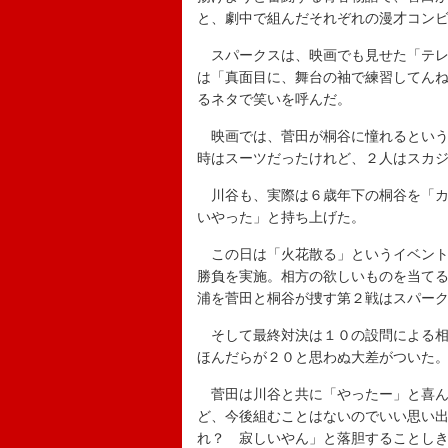
と、劇中で組んだそれぞれの漫才コン
スパークスは、映画でも見せた「テレ
は「真面目に、舞台の袖で練習してん
るネタで笑いを呼んだ。
映画では、菅田が桐谷に憧れるという
時はスーツだったけれど、２人はスカ
川谷も、実際は６歳年下の桐谷を「カ
いやった」と持ち上げた。
この日は「火花散る」というイベント
勝負を実施。相方の欲しいものを当て
浦を菅田と桐谷が捜す第２戦はスパー
そして最終対決は１０の設問による相
ほんだらが２０と思わぬ大差がついた
菅田は川谷と共に「やったー」と喜ん
ど、今後組むことはないのでいい思い
れ？ 寂しいやん」と落胆することし