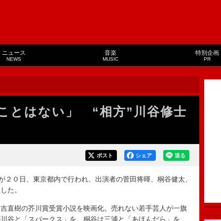
ニュース
音楽
特別企画
NEWS
MUSIC
PR
ことはない」 “相方”川谷修士
ポスト
シェア
送る
が２０日、東京都内で行われ、出演者の菅田将暉、桐谷健太、
壇した。
吉直樹の芥川賞受賞小説を映画化。売れない若手芸人が一旗
が川谷と「スパークス」を、桐谷は三浦と「あほんだら」を