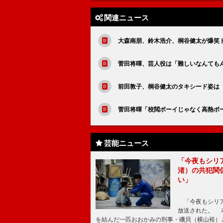
関連ニュース
大森南朋、鈴木浩介、桐谷健太が爆笑
菅田将暉、芸人役は「難しいなんても
前田敦子、桐谷健太のタキシード姿は
菅田将暉「校閲ボーイじゃなく高熱ボ
芸能ニュース
「今夜もシリ
渚）の共犯関
い」
「今夜もシリア
放送された。 
を結んだ一匹おおかみの刑事・磯貝（横山裕）