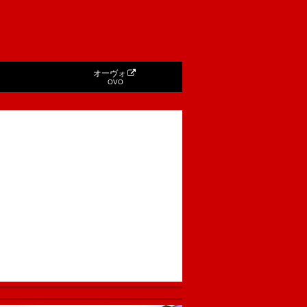
オーヴォ
OVO