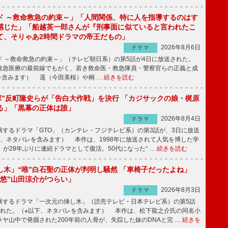
ド ～救命救急の約束～」「人間関係、特に人を指導するのはす
感じた」「船越英一郎さんが『刑事面に似ていると言われたこ
て、そりゃあ2時間ドラマの帝王だもの」
2026年8月6日
ドラマ
 ～救命救急の約束～」（テレビ朝日系）の第5話が4日に放送された。
急医療の最前線でもがく、若き救命医・救急隊員・警察官らの正義と成
を含みます） 遥（今田美桜）や桐 …
続きを読む
鬼塚”反町隆史らが「告白大作戦」を決行 「カジサックの娘・梶原
る」「黒幕の正体は誰」
2026年8月4日
ドラマ
するドラマ「GTO」（カンテレ・フジテレビ系）の第3話が、3日に放送
下、ネタバレを含みます） 本作は、1998年に放送されて人気を博した学
」が28年ぶりに連続ドラマとして復活。50代になった“ …
続きを読む
し木」“唯”白石聖の正体が判明し騒然 「車椅子だったよね」
“悠”山田涼介がつらい」
2026年8月3日
ドラマ
するドラマ「一次元の挿し木」（読売テレビ・日本テレビ系）の第5話
された。（※以下、ネタバレを含みます） 本作は、松下龍之介氏の同名小
ヤ山中で発掘された200年前の人骨が、失踪した妹のDNAと完 …
続きを