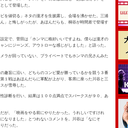
ビとして登場した。
ビを値切る」ネタの漫才を生披露し、会場を沸かせた。三浦
ねん」と悔しがったが、あほんだらも、桐谷が時間差で登場す
設定で、菅田は「ホンマに格好いいですよね。僕らは漫才の
ジャンにジーンズ。アウトローな感じがしました」と語った。
メラが回っていない、プライベートでもホンマの兄さんみた
の趣旨に沿い、どちらのコンビ愛が勝っているかを競う３番
る第１戦はあほんだらに軍配が上がり、客席に座った川谷と三
クスが雪辱した。
性診断を行い、結果は１００点満点でスパークスが９０、あ
。
だが、「映画をやる前にやりたかった。うれしいですけれ
出になりました」とつれないコメントを。川谷は「なにそ
きりだった。