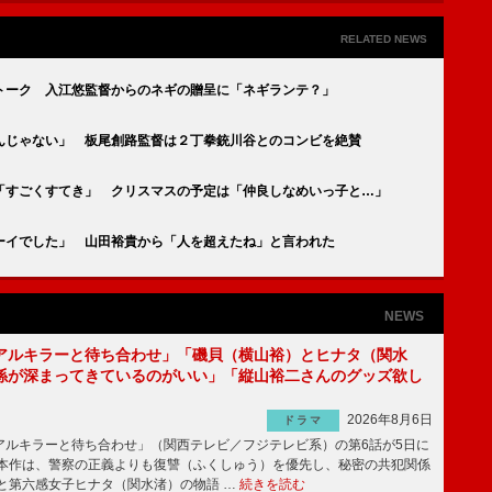
RELATED NEWS
トーク 入江悠監督からのネギの贈呈に「ネギランテ？」
んじゃない」 板尾創路監督は２丁拳銃川谷とのコンビを絶賛
「すごくすてき」 クリスマスの予定は「仲良しなめいっ子と…」
ーイでした」 山田裕貴から「人を超えたね」と言われた
NEWS
アルキラーと待ち合わせ」「磯貝（横山裕）とヒナタ（関水
係が深まってきているのがいい」「縦山裕二さんのグッズ欲し
2026年8月6日
ドラマ
ルキラーと待ち合わせ」（関西テレビ／フジテレビ系）の第6話が5日に
本作は、警察の正義よりも復讐（ふくしゅう）を優先し、秘密の共犯関係
と第六感女子ヒナタ（関水渚）の物語 …
続きを読む