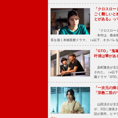
「クロスロー
ごく難しいと
とがある』っ
「クロスロード
本作は、救命救
長を描く本格医療ドラマ。（※以下、ネタバレ
「GTO」“
叶渚は華があ
反町隆史が主演
された。（※以
園ドラマ「GTO
「一次元の挿
「宗教二世の
山田涼介が主演
が、2日に放送
説が原作。ヒマラ