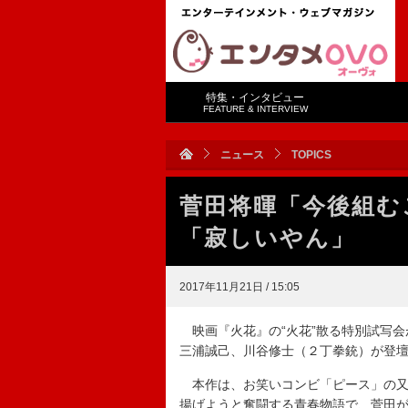
特集・インタビュー
FEATURE & INTERVIEW
ニュース
TOPICS
菅田将暉「今後組む
「寂しいやん」
2017年11月21日 / 15:05
映画『火花』の“火花”散る特別試写会
三浦誠己、川谷修士（２丁拳銃）が登
本作は、お笑いコンビ「ピース」の又
揚げようと奮闘する青春物語で、菅田