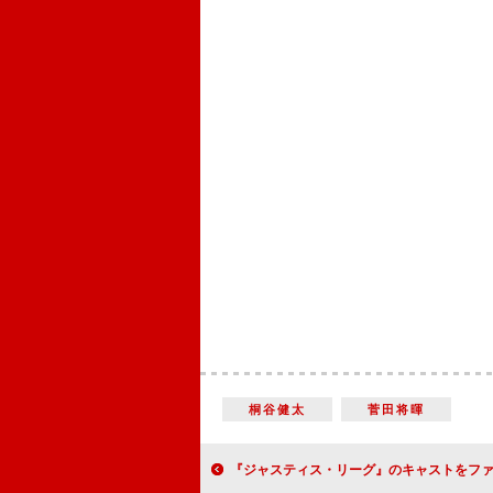
桐谷健太
菅田将暉
『ジャスティス・リーグ』のキャストをファンが歓迎 「縁起熊手」