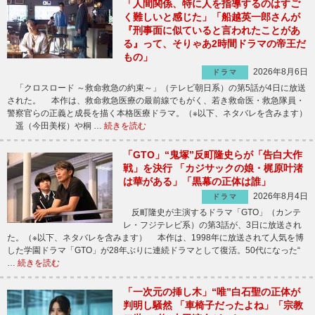
「人間関係、特に人を指導するのはすご
く難しいと感じた」「船越英一郎さんが
『刑事面に似ていると言われたことがあ
る』って、そりゃあ2時間ドラマの帝王だ
もの」
2026年8月6日
ドラマ
「クロスロード ～救命救急の約束～」（テレビ朝日系）の第5話が4日に放送
された。 本作は、救命救急医療の最前線でもがく、若き救命医・救急隊員・
警察官らの正義と成長を描く本格医療ドラマ。（※以下、ネタバレを含みます）
遥（今田美桜）や桐 …
続きを読む
「GTO」“鬼塚”反町隆史らが「告白大作
戦」を決行 「カジサックの娘・梶原叶渚
は華がある」「黒幕の正体は誰」
2026年8月4日
ドラマ
反町隆史が主演するドラマ「GTO」（カンテ
レ・フジテレビ系）の第3話が、3日に放送され
た。（※以下、ネタバレを含みます） 本作は、1998年に放送されて人気を博
した学園ドラマ「GTO」が28年ぶりに連続ドラマとして復活。50代になった“
…
続きを読む
「一次元の挿し木」“唯”白石聖の正体が
判明し騒然 「車椅子だったよね」「宗教