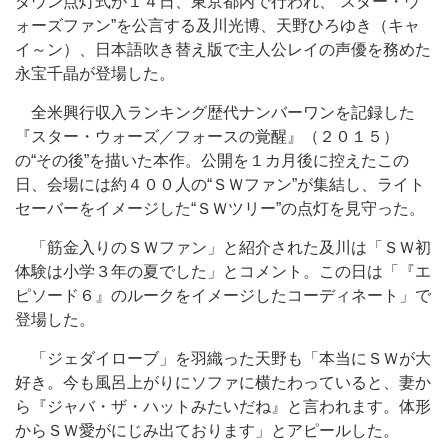
ダウン点灯式が１４日、東京都内で行われ、“スター・ウ
ォーズファン”を公言する及川光博、天野ひろゆき（キャ
イ～ン）、日本語吹き替え版で主人公レイの声優を務めた
永宝千晶が登場した。
全米興行収入ランキング歴代ナンバーワンを記録した
『スター・ウォーズ／フォースの覚醒』（２０１５）
の“その後”を描いた本作。公開を１カ月後に控えたこの
日、会場には約４００人の“ＳＷファン”が集結し、ライト
セーバーをイメージした“ＳＷツリー”の点灯を見守った。
「筋金入りのＳＷファン」と紹介された及川は「ＳＷ初
体験は小学３年の夏でした」とコメント。この日は「『エ
ピソード６』のルークをイメージしたコーディネート」で
登場した。
「ジェダイローブ」を羽織った天野も「本当にＳＷが大
好き。今も風呂上がりにソファに横たわっていると、妻か
ら『ジャバ・ザ・ハットみたいだね』と言われます。体形
からＳＷ愛がにじみ出ております」とアピールした。