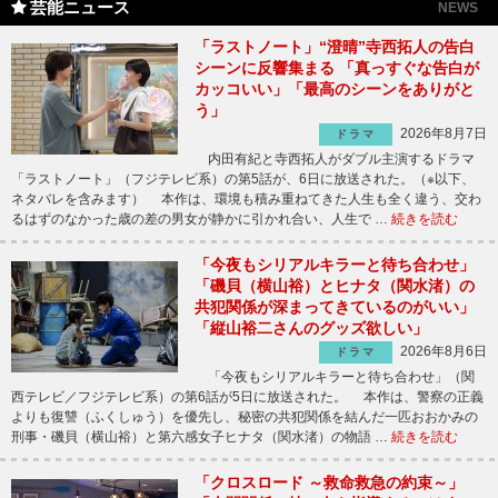
芸能ニュース
NEWS
「ラストノート」“澄晴”寺西拓人の告白
シーンに反響集まる 「真っすぐな告白が
カッコいい」「最高のシーンをありがと
う」
2026年8月7日
ドラマ
内田有紀と寺西拓人がダブル主演するドラマ
「ラストノート」（フジテレビ系）の第5話が、6日に放送された。（※以下、
ネタバレを含みます） 本作は、環境も積み重ねてきた人生も全く違う、交わ
るはずのなかった歳の差の男女が静かに引かれ合い、人生で …
続きを読む
「今夜もシリアルキラーと待ち合わせ」
「磯貝（横山裕）とヒナタ（関水渚）の
共犯関係が深まってきているのがいい」
「縦山裕二さんのグッズ欲しい」
2026年8月6日
ドラマ
「今夜もシリアルキラーと待ち合わせ」（関
西テレビ／フジテレビ系）の第6話が5日に放送された。 本作は、警察の正義
よりも復讐（ふくしゅう）を優先し、秘密の共犯関係を結んだ一匹おおかみの
刑事・磯貝（横山裕）と第六感女子ヒナタ（関水渚）の物語 …
続きを読む
「クロスロード ～救命救急の約束～」