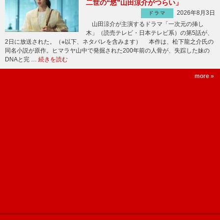
二世の“悠”山田涼介がつらい」
2026年8月3日
ドラマ
山田涼介が主演するドラマ「一次元の挿し
木」（読売テレビ・日本テレビ系）の第5話が、
2日に放送された。（※以下、ネタバレを含みます） 本作は、松下龍之介氏の
同名小説が原作。ヒマラヤ山中で発掘された200年前の人骨が、失踪した妹の
DNAと完 …
続きを読む
more »