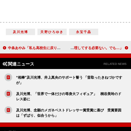
及川光博
天野ひろゆき
永宝千晶
中条あやみ「私も高校生に戻りたい」 志尊淳＆小関裕太と女子校をサプライズ訪問
プルシェンコ氏、羽生結弦選手へエール 「４回転、無理してする必要ない。でも…」
関連ニュース
RELATED NEWS
“相棒”及川光博、井上真央のサポート誓う 「昔取ったきねづかです
が」
及川光博、「世界で一体だけの等身大フィギュア」 桐谷美玲のド
レス姿に
及川光博、念願のメガネベストドレッサー賞受賞に喜び 受賞要因
は「ずばり、似合うから」