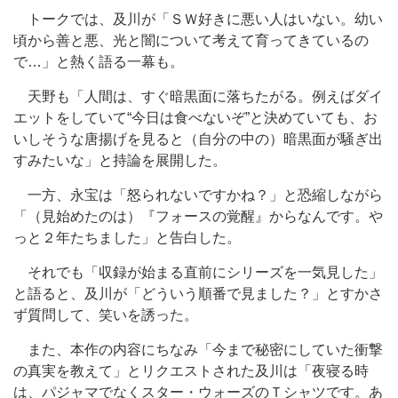
トークでは、及川が「ＳＷ好きに悪い人はいない。幼い
頃から善と悪、光と闇について考えて育ってきているの
で…」と熱く語る一幕も。
天野も「人間は、すぐ暗黒面に落ちたがる。例えばダイ
エットをしていて“今日は食べないぞ”と決めていても、お
いしそうな唐揚げを見ると（自分の中の）暗黒面が騒ぎ出
すみたいな」と持論を展開した。
一方、永宝は「怒られないですかね？」と恐縮しながら
「（見始めたのは）『フォースの覚醒』からなんです。や
っと２年たちました」と告白した。
それでも「収録が始まる直前にシリーズを一気見した」
と語ると、及川が「どういう順番で見ました？」とすかさ
ず質問して、笑いを誘った。
また、本作の内容にちなみ「今まで秘密にしていた衝撃
の真実を教えて」とリクエストされた及川は「夜寝る時
は、パジャマでなくスター・ウォーズのＴシャツです。あ