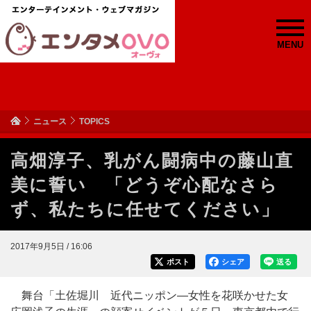
MENU
ニュース
TOPICS
高畑淳子、乳がん闘病中の藤山直
美に誓い 「どうぞ心配なさら
ず、私たちに任せてください」
2017年9月5日 / 16:06
ポスト
シェア
送る
舞台「土佐堀川 近代ニッポン―女性を花咲かせた女