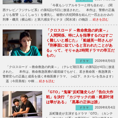
「今夜もシリアルキラーと待ち合わせ」（関
西テレビ／フジテレビ系）の第6話が5日に放送された。 本作は、警察の正義
よりも復讐（ふくしゅう）を優先し、秘密の共犯関係を結んだ一匹おおかみの
刑事・磯貝（横山裕）と第六感女子ヒナタ（関水渚）の物語 …
続きを読む
「クロスロード ～救命救急の約束～」
「人間関係、特に人を指導するのはすご
く難しいと感じた」「船越英一郎さんが
『刑事面に似ていると言われたことがあ
る』って、そりゃあ2時間ドラマの帝王だ
もの」
2026年8月6日
ドラマ
「クロスロード ～救命救急の約束～」（テレビ朝日系）の第5話が4日に放送
された。 本作は、救命救急医療の最前線でもがく、若き救命医・救急隊員・
警察官らの正義と成長を描く本格医療ドラマ。（※以下、ネタバレを含みます）
遥（今田美桜）や桐 …
続きを読む
「GTO」“鬼塚”反町隆史らが「告白大作
戦」を決行 「カジサックの娘・梶原叶渚
は華がある」「黒幕の正体は誰」
2026年8月4日
ドラマ
反町隆史が主演するドラマ「GTO」（カンテ