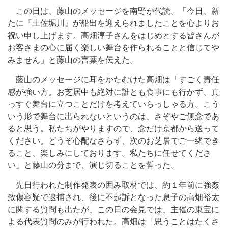
この日は、藤山のメッセージを南野が代読。「今日、新
たに『土佐堀川』が船出を迎えられましたことを心よりお
祝い申し上げます。高畑淳子さんをはじめとする皆さんが
お客さまの心に届く楽しい舞台を作られることと信じてや
みません」と藤山の言葉を伝えた。
藤山のメッセージに耳をかたむけた高畑は「すごく責任
感が強い方。お芝居中も絶対に誰とも食事にも行かず、真
っすぐ舞台に立つことだけを考えていらっしゃる方。こう
いう形で舞台に出られないというのは、さぞやご無念であ
ると思う。私たちがやりますので、念だけ京都から送って
ください。どうぞ心配なさらず、次のお芝居でご一緒でき
ること、楽しみにしております。私たちに任せてくださ
い」と藤山の分まで、演じ切ることを誓った。
先日行われた制作発表の囲み取材では、約１年前に強姦
致傷容疑で逮捕され、後に不起訴となった息子の高畑裕太
に関する質問も出たが、この日の会見では、主催の東宝に
よる代表質問のみが行われた。高畑は「思うことはたくさ