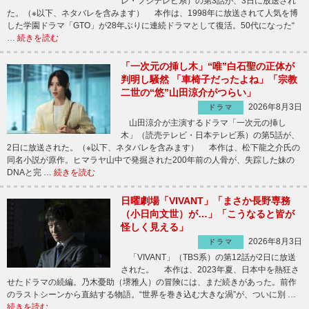
レ・フジテレビ系）の第3話が、3日に放送され
た。（※以下、ネタバレを含みます） 本作は、1998年に放送されて人気を博
した学園ドラマ「GTO」が28年ぶりに連続ドラマとして復活。50代になった“
…
続きを読む
「一次元の挿し木」“唯”白石聖の正体が
判明し騒然 「車椅子だったよね」「宗教
二世の“悠”山田涼介がつらい」
2026年8月3日
ドラマ
山田涼介が主演するドラマ「一次元の挿し
木」（読売テレビ・日本テレビ系）の第5話が、
2日に放送された。（※以下、ネタバレを含みます） 本作は、松下龍之介氏の
同名小説が原作。ヒマラヤ山中で発掘された200年前の人骨が、失踪した妹の
DNAと完 …
続きを読む
日曜劇場「VIVANT」「まさか長野専務
（小日向文世）が…」「こうなると皆が
怪しく見える」
2026年8月3日
ドラマ
「VIVANT」（TBS系）の第12話が2日に放送
された。 本作は、2023年夏、日本中を熱狂さ
せたドラマの続編。乃木憂助（堺雅人）の冒険には、まだ続きがあった。前作
のラストシーンから直結する物語。“世界を巻き込む大きな渦”が、ついに別 …
続きを読む