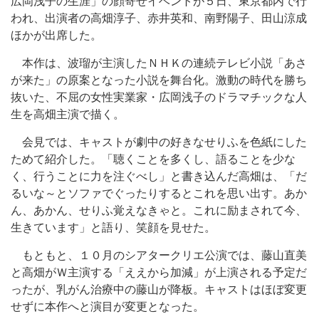
広岡浅子の生涯」の顔寄せイベントが５日、東京都内で行
われ、出演者の高畑淳子、赤井英和、南野陽子、田山涼成
ほかが出席した。
本作は、波瑠が主演したＮＨＫの連続テレビ小説「あさ
が来た」の原案となった小説を舞台化。激動の時代を勝ち
抜いた、不屈の女性実業家・広岡浅子のドラマチックな人
生を高畑主演で描く。
会見では、キャストが劇中の好きなせりふを色紙にした
ためて紹介した。「聴くことを多くし、語ることを少な
く、行うことに力を注ぐべし」と書き込んだ高畑は、「だ
るいな～とソファでぐったりするとこれを思い出す。あか
ん、あかん、せりふ覚えなきゃと。これに励まされて今、
生きています」と語り、笑顔を見せた。
もともと、１０月のシアタークリエ公演では、藤山直美
と高畑がＷ主演する「ええから加減」が上演される予定だ
ったが、乳がん治療中の藤山が降板。キャストはほぼ変更
せずに本作へと演目が変更となった。