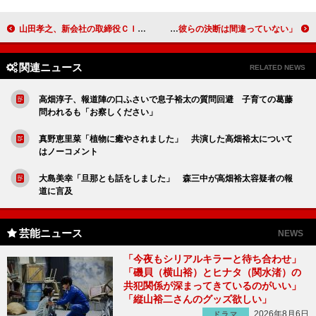
山田孝之、新会社の取締役ＣＩＯに就任 「自分なりにできることをやっていきたい」
屋良朝幸、活動休止のタッキー＆翼にエール 「彼らの決断は間違っていない」
関連ニュース
RELATED NEWS
高畑淳子、報道陣の口ふさいで息子裕太の質問回避 子育ての葛藤
問われるも「お察しください」
真野恵里菜「植物に癒やされました」 共演した高畑裕太について
はノーコメント
大島美幸「旦那とも話をしました」 森三中が高畑裕太容疑者の報
道に言及
芸能ニュース
NEWS
「今夜もシリアルキラーと待ち合わせ」
「磯貝（横山裕）とヒナタ（関水渚）の
共犯関係が深まってきているのがいい」
「縦山裕二さんのグッズ欲しい」
2026年8月6日
ドラマ