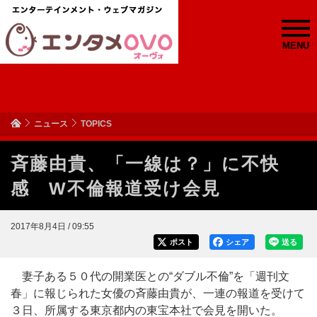
MENU
ニュース
TOPICS
斉藤由貴、「一線は？」に不快
感 W不倫報道受け会見
2017年8月4日 / 09:55
ポスト
シェア
送る
妻子ある５０代の開業医との“ダブル不倫”を「週刊文
春」に報じられた女優の斉藤由貴が、一連の報道を受けて
３日、所属する東京都内の東宝本社で会見を開いた。