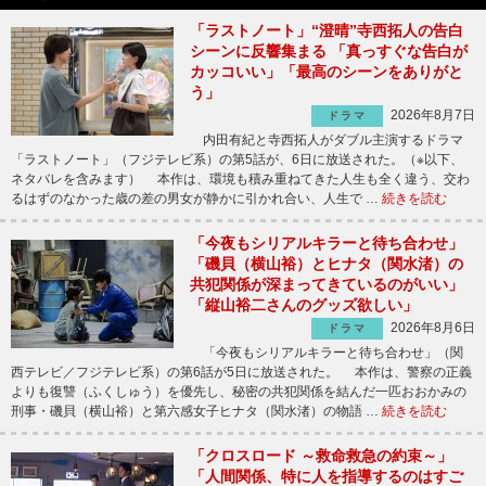
「ラストノート」“澄晴”寺西拓人の告白
シーンに反響集まる 「真っすぐな告白が
カッコいい」「最高のシーンをありがと
う」
2026年8月7日
ドラマ
内田有紀と寺西拓人がダブル主演するドラマ
「ラストノート」（フジテレビ系）の第5話が、6日に放送された。（※以下、
ネタバレを含みます） 本作は、環境も積み重ねてきた人生も全く違う、交わ
るはずのなかった歳の差の男女が静かに引かれ合い、人生で …
続きを読む
「今夜もシリアルキラーと待ち合わせ」
「磯貝（横山裕）とヒナタ（関水渚）の
共犯関係が深まってきているのがいい」
「縦山裕二さんのグッズ欲しい」
2026年8月6日
ドラマ
「今夜もシリアルキラーと待ち合わせ」（関
西テレビ／フジテレビ系）の第6話が5日に放送された。 本作は、警察の正義
よりも復讐（ふくしゅう）を優先し、秘密の共犯関係を結んだ一匹おおかみの
刑事・磯貝（横山裕）と第六感女子ヒナタ（関水渚）の物語 …
続きを読む
「クロスロード ～救命救急の約束～」
「人間関係、特に人を指導するのはすご