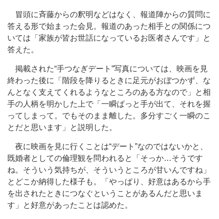
冒頭に斉藤からの釈明などはなく、報道陣からの質問に
答える形で始まった会見。報道のあった相手との関係につ
いては「家族が皆お世話になっているお医者さんです」と
答えた。
掲載された“手つなぎデート”写真については、映画を見
終わった後に「階段を降りるときに足元がおぼつかず、な
んとなく支えてくれるようなところのある方なので」と相
手の人柄を明かした上で「一瞬ぱっと手が出て、それを握
ってしまって。でもそのまま離した。多分すごく一瞬のこ
とだと思います」と説明した。
夜に映画を見に行くことは“デート”なのではないかと、
既婚者としての倫理観を問われると「そっか…そうです
ね。そういう気持ちが、そういうところが甘いんですね」
とどこか納得した様子も。「やっぱり、好意はあるから手
を出されたときにつなぐということがあるんだと思いま
す」と好意があったことは認めた。