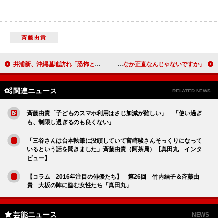
斉藤由貴
井浦新、沖縄基地訪れ「恐怖と怒り」 米軍と闘った外交官を熱演
デヴィ夫人、不倫報道の斉藤由貴にコメント 「あの方はなかなか正直なんじゃないですか」
関連ニュース
RELATED NEWS
斉藤由貴「子どものスマホ利用はさじ加減が難しい」 「使い過ぎ
も、制限し過ぎるのも良くない」
「三谷さんは台本執筆に没頭していて宮崎駿さんそっくりになって
いるという話を聞きました」斉藤由貴（阿茶局）【真田丸 インタ
ビュー】
【コラム 2016年注目の俳優たち】 第26回 竹内結子＆斉藤由
貴 大坂の陣に臨む女性たち「真田丸」
芸能ニュース
NEWS