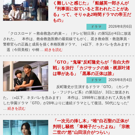
く難しいと感じた」「船越英一郎さんが
『刑事面に似ていると言われたことがあ
る』って、そりゃあ2時間ドラマの帝王だ
もの」
2026年8月6日
ドラマ
「クロスロード ～救命救急の約束～」（テレビ朝日系）の第5話が4日に放送
された。 本作は、救命救急医療の最前線でもがく、若き救命医・救急隊員・
警察官らの正義と成長を描く本格医療ドラマ。（※以下、ネタバレを含みます）
遥（今田美桜）や桐 …
続きを読む
「GTO」“鬼塚”反町隆史らが「告白大作
戦」を決行 「カジサックの娘・梶原叶渚
は華がある」「黒幕の正体は誰」
2026年8月4日
ドラマ
反町隆史が主演するドラマ「GTO」（カンテ
レ・フジテレビ系）の第3話が、3日に放送され
た。（※以下、ネタバレを含みます） 本作は、1998年に放送されて人気を博
した学園ドラマ「GTO」が28年ぶりに連続ドラマとして復活。50代になった“
…
続きを読む
「一次元の挿し木」“唯”白石聖の正体が
判明し騒然 「車椅子だったよね」「宗教
二世の“悠”山田涼介がつらい」