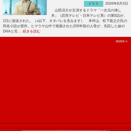
2026年8月3日
ドラマ
山田涼介が主演するドラマ「一次元の挿し
木」（読売テレビ・日本テレビ系）の第5話が、
2日に放送された。（※以下、ネタバレを含みます） 本作は、松下龍之介氏の
同名小説が原作。ヒマラヤ山中で発掘された200年前の人骨が、失踪した妹の
DNAと完 …
続きを読む
more »