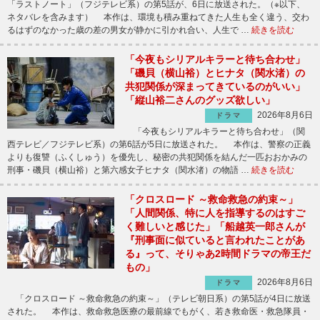
「ラストノート」（フジテレビ系）の第5話が、6日に放送された。（※以下、
ネタバレを含みます） 本作は、環境も積み重ねてきた人生も全く違う、交わ
るはずのなかった歳の差の男女が静かに引かれ合い、人生で …
続きを読む
「今夜もシリアルキラーと待ち合わせ」
「磯貝（横山裕）とヒナタ（関水渚）の
共犯関係が深まってきているのがいい」
「縦山裕二さんのグッズ欲しい」
2026年8月6日
ドラマ
「今夜もシリアルキラーと待ち合わせ」（関
西テレビ／フジテレビ系）の第6話が5日に放送された。 本作は、警察の正義
よりも復讐（ふくしゅう）を優先し、秘密の共犯関係を結んだ一匹おおかみの
刑事・磯貝（横山裕）と第六感女子ヒナタ（関水渚）の物語 …
続きを読む
「クロスロード ～救命救急の約束～」
「人間関係、特に人を指導するのはすご
く難しいと感じた」「船越英一郎さんが
『刑事面に似ていると言われたことがあ
る』って、そりゃあ2時間ドラマの帝王だ
もの」
2026年8月6日
ドラマ
「クロスロード ～救命救急の約束～」（テレビ朝日系）の第5話が4日に放送
された。 本作は、救命救急医療の最前線でもがく、若き救命医・救急隊員・