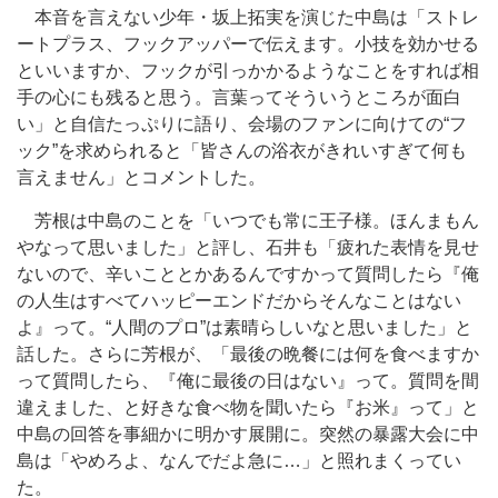
本音を言えない少年・坂上拓実を演じた中島は「ストレ
ートプラス、フックアッパーで伝えます。小技を効かせる
といいますか、フックが引っかかるようなことをすれば相
手の心にも残ると思う。言葉ってそういうところが面白
い」と自信たっぷりに語り、会場のファンに向けての“フ
ック”を求められると「皆さんの浴衣がきれいすぎて何も
言えません」とコメントした。
芳根は中島のことを「いつでも常に王子様。ほんまもん
やなって思いました」と評し、石井も「疲れた表情を見せ
ないので、辛いこととかあるんですかって質問したら『俺
の人生はすべてハッピーエンドだからそんなことはない
よ』って。“人間のプロ”は素晴らしいなと思いました」と
話した。さらに芳根が、「最後の晩餐には何を食べますか
って質問したら、『俺に最後の日はない』って。質問を間
違えました、と好きな食べ物を聞いたら『お米』って」と
中島の回答を事細かに明かす展開に。突然の暴露大会に中
島は「やめろよ、なんでだよ急に…」と照れまくってい
た。