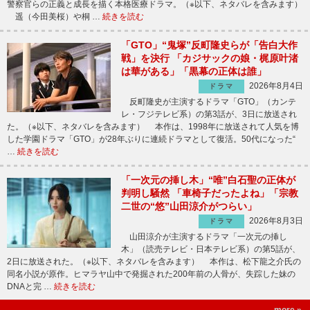
警察官らの正義と成長を描く本格医療ドラマ。（※以下、ネタバレを含みます）
遥（今田美桜）や桐 …
続きを読む
「GTO」“鬼塚”反町隆史らが「告白大作
戦」を決行 「カジサックの娘・梶原叶渚
は華がある」「黒幕の正体は誰」
2026年8月4日
ドラマ
反町隆史が主演するドラマ「GTO」（カンテ
レ・フジテレビ系）の第3話が、3日に放送され
た。（※以下、ネタバレを含みます） 本作は、1998年に放送されて人気を博
した学園ドラマ「GTO」が28年ぶりに連続ドラマとして復活。50代になった“
…
続きを読む
「一次元の挿し木」“唯”白石聖の正体が
判明し騒然 「車椅子だったよね」「宗教
二世の“悠”山田涼介がつらい」
2026年8月3日
ドラマ
山田涼介が主演するドラマ「一次元の挿し
木」（読売テレビ・日本テレビ系）の第5話が、
2日に放送された。（※以下、ネタバレを含みます） 本作は、松下龍之介氏の
同名小説が原作。ヒマラヤ山中で発掘された200年前の人骨が、失踪した妹の
DNAと完 …
続きを読む
more »