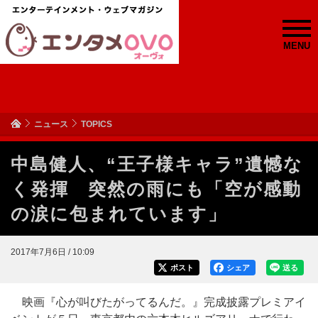
MENU
ニュース
TOPICS
中島健人、“王子様キャラ”遺憾な
く発揮 突然の雨にも「空が感動
の涙に包まれています」
2017年7月6日 / 10:09
ポスト
シェア
送る
映画『心が叫びたがってるんだ。』完成披露プレミアイ