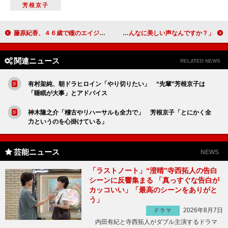
芳根京子
藤原紀香、４６歳で瞳のエイジング実感 老眼チェック項目「全部当てはまります！」
神木隆之介、セカオワＦｕｋａｓｅに質問 「なんであんなに美しい声なんですか？」
関連ニュース
RELATED NEWS
有村架純、朝ドラヒロイン「やり切りたい」 “先輩”芳根京子は
「睡眠が大事」とアドバイス
神木隆之介「稽古やリハーサルも全力で」 芳根京子「とにかく全
力というのを心掛けている」
芸能ニュース
NEWS
「ラストノート」“澄晴”寺西拓人の告白
シーンに反響集まる 「真っすぐな告白が
カッコいい」「最高のシーンをありがと
う」
2026年8月7日
ドラマ
内田有紀と寺西拓人がダブル主演するドラマ