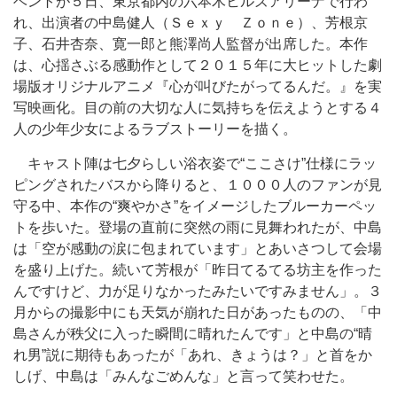
ベントが５日、東京都内の六本木ヒルズアリーナで行わ
れ、出演者の中島健人（Ｓｅｘｙ Ｚｏｎｅ）、芳根京
子、石井杏奈、寛一郎と熊澤尚人監督が出席した。本作
は、心揺さぶる感動作として２０１５年に大ヒットした劇
場版オリジナルアニメ『心が叫びたがってるんだ。』を実
写映画化。目の前の大切な人に気持ちを伝えようとする４
人の少年少女によるラブストーリーを描く。
キャスト陣は七夕らしい浴衣姿で“ここさけ”仕様にラッ
ピングされたバスから降りると、１０００人のファンが見
守る中、本作の“爽やかさ”をイメージしたブルーカーペッ
トを歩いた。登場の直前に突然の雨に見舞われたが、中島
は「空が感動の涙に包まれています」とあいさつして会場
を盛り上げた。続いて芳根が「昨日てるてる坊主を作った
んですけど、力が足りなかったみたいですみません」。３
月からの撮影中にも天気が崩れた日があったものの、「中
島さんが秩父に入った瞬間に晴れたんです」と中島の“晴
れ男”説に期待もあったが「あれ、きょうは？」と首をか
しげ、中島は「みんなごめんな」と言って笑わせた。