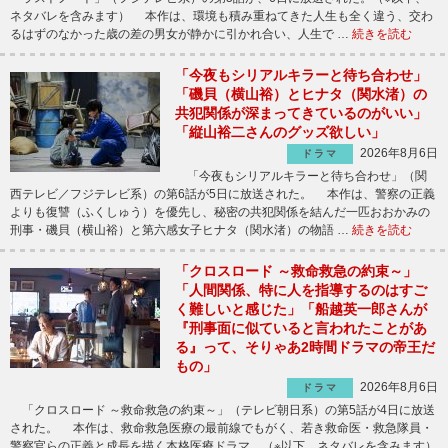
ネタバレを含みます） 本作は、環境も積み重ねてきた人生も全く違う、交わ
るはずのなかった歳の差の男女が静かに引かれ合い、人生で …
続きを読む
「今夜もシリアルキラーと待ち合わせ」
「磯貝（横山裕）とヒナタ（関水渚）の
共犯関係が深まってきているのがいい」
「縦山裕二さんのグッズ欲しい」
2026年8月6日
ドラマ
「今夜もシリアルキラーと待ち合わせ」（関
西テレビ／フジテレビ系）の第6話が5日に放送された。 本作は、警察の正義
よりも復讐（ふくしゅう）を優先し、秘密の共犯関係を結んだ一匹おおかみの
刑事・磯貝（横山裕）と第六感女子ヒナタ（関水渚）の物語 …
続きを読む
「クロスロード ～救命救急の約束～」
「人間関係、特に人を指導するのはすご
く難しいと感じた」「船越英一郎さんが
『刑事面に似ていると言われたことがあ
る』って、そりゃあ2時間ドラマの帝王だ
もの」
2026年8月6日
ドラマ
「クロスロード ～救命救急の約束～」（テレビ朝日系）の第5話が4日に放送
された。 本作は、救命救急医療の最前線でもがく、若き救命医・救急隊員・
警察官らの正義と成長を描く本格医療ドラマ。（※以下、ネタバレを含みます）