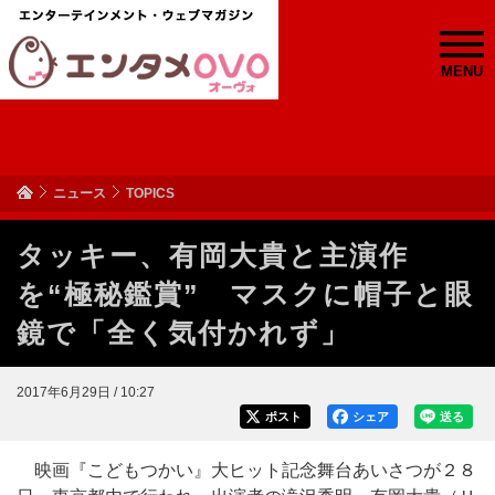
MENU
ニュース
TOPICS
タッキー、有岡大貴と主演作
を“極秘鑑賞” マスクに帽子と眼
鏡で「全く気付かれず」
2017年6月29日 / 10:27
ポスト
シェア
送る
映画『こどもつかい』大ヒット記念舞台あいさつが２８