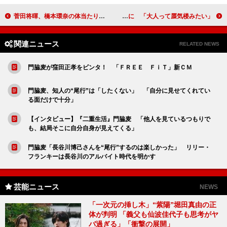
菅田将暉、橋本環奈の体当たり演技絶賛 中村勘九郎は役者魂感じさせる脱ぎっぷり
星野源、妻夫木聡と「大人エレベーター」に 「大人って蜃気楼みたい」
関連ニュース
RELATED NEWS
門脇麦が窪田正孝をビンタ！ 「ＦＲＥＥ ＦｉＴ」新ＣＭ
門脇麦、知人の“尾行”は「したくない」 「自分に見せてくれてい
る面だけで十分」
【インタビュー】『二重生活』門脇麦 「他人を見ているつもりで
も、結局そこに自分自身が見えてくる」
門脇麦「長谷川博己さんを“尾行”するのは楽しかった」 リリー・
フランキーは長谷川のアルバイト時代を明かす
芸能ニュース
NEWS
「一次元の挿し木」“紫陽”堀田真由の正
体が判明 「義父も仙波佳代子も思考がヤ
バ過ぎる」「衝撃の展開」