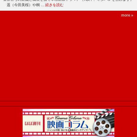
遥（今田美桜）や桐 …
続きを読む
more »