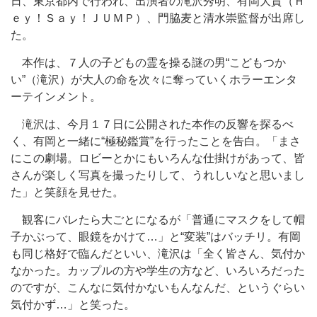
日、東京都内で行われ、出演者の滝沢秀明、有岡大貴（Ｈ
ｅｙ！Ｓａｙ！ＪＵＭＰ）、門脇麦と清水崇監督が出席し
た。
本作は、７人の子どもの霊を操る謎の男“こどもつか
い”（滝沢）が大人の命を次々に奪っていくホラーエンタ
ーテインメント。
滝沢は、今月１７日に公開された本作の反響を探るべ
く、有岡と一緒に“極秘鑑賞”を行ったことを告白。「まさ
にこの劇場。ロビーとかにもいろんな仕掛けがあって、皆
さんが楽しく写真を撮ったりして、うれしいなと思いまし
た」と笑顔を見せた。
観客にバレたら大ごとになるが「普通にマスクをして帽
子かぶって、眼鏡をかけて…」と“変装”はバッチリ。有岡
も同じ格好で臨んだといい、滝沢は「全く皆さん、気付か
なかった。カップルの方や学生の方など、いろいろだった
のですが、こんなに気付かないもんなんだ、というぐらい
気付かず…」と笑った。