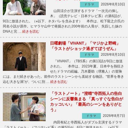
2026年8月10日
ドラマ
山田涼介が主演するドラマ「一次元の挿し
木」（読売テレビ・日本テレビ系）の第6話が、
9日に放送された。（※以下、ネタバレを含みます） 本作は、松下龍之介氏の
同名小説が原作。ヒマラヤ山中で発掘された200年前の人骨が、失踪した妹の
DNAと完 …
続きを読む
日曜劇場「VIVANT」「マジかよ野崎」
「ラストがショック過ぎてぼうぜん」
2026年8月10日
ドラマ
「VIVANT」（TBS系）の第13話が9日に放送
された。 本作は、2023年夏、日本中を熱狂さ
せたドラマの続編。乃木憂助（堺雅人）の冒険
には、まだ続きがあった。前作のラストシーンから直結する物語。“世界を巻き
込む大きな渦”が、ついに別 …
続きを読む
「ラストノート」“澄晴”寺西拓人の告白
シーンに反響集まる 「真っすぐな告白が
カッコいい」「最高のシーンをありがと
う」
2026年8月7日
ドラマ
内田有紀と寺西拓人がダブル主演するドラマ
「ラストノート」（フジテレビ系）の第5話が、6日に放送された。（※以下、