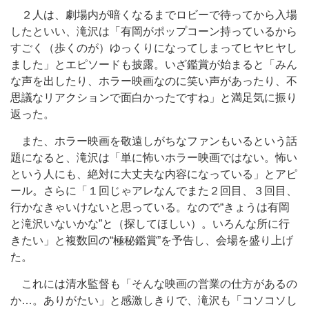
２人は、劇場内が暗くなるまでロビーで待ってから入場
したといい、滝沢は「有岡がポップコーン持っているから
すごく（歩くのが）ゆっくりになってしまってヒヤヒヤし
ました」とエピソードも披露。いざ鑑賞が始まると「みん
な声を出したり、ホラー映画なのに笑い声があったり、不
思議なリアクションで面白かったですね」と満足気に振り
返った。
また、ホラー映画を敬遠しがちなファンもいるという話
題になると、滝沢は「単に怖いホラー映画ではない。怖い
という人にも、絶対に大丈夫な内容になっている」とアピ
ール。さらに「１回じゃアレなんでまた２回目、３回目、
行かなきゃいけないと思っている。なので“きょうは有岡
と滝沢いないかな”と（探してほしい）。いろんな所に行
きたい」と複数回の“極秘鑑賞”を予告し、会場を盛り上げ
た。
これには清水監督も「そんな映画の営業の仕方があるの
か…。ありがたい」と感激しきりで、滝沢も「コソコソし