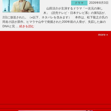
2026年8月3日
ドラマ
山田涼介が主演するドラマ「一次元の挿し
木」（読売テレビ・日本テレビ系）の第5話が、
2日に放送された。（※以下、ネタバレを含みます） 本作は、松下龍之介氏の
同名小説が原作。ヒマラヤ山中で発掘された200年前の人骨が、失踪した妹の
DNAと完 …
続きを読む
more »