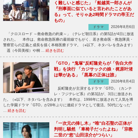
く難しいと感じた」「船越英一郎さんが
『刑事面に似ていると言われたことがあ
る』って、そりゃあ2時間ドラマの帝王だ
もの」
2026年8月6日
ドラマ
「クロスロード ～救命救急の約束～」（テレビ朝日系）の第5話が4日に放送
された。 本作は、救命救急医療の最前線でもがく、若き救命医・救急隊員・
警察官らの正義と成長を描く本格医療ドラマ。（※以下、ネタバレを含みます）
遥（今田美桜）や桐 …
続きを読む
「GTO」“鬼塚”反町隆史らが「告白大作
戦」を決行 「カジサックの娘・梶原叶渚
は華がある」「黒幕の正体は誰」
2026年8月4日
ドラマ
反町隆史が主演するドラマ「GTO」（カンテ
レ・フジテレビ系）の第3話が、3日に放送され
た。（※以下、ネタバレを含みます） 本作は、1998年に放送されて人気を博
した学園ドラマ「GTO」が28年ぶりに連続ドラマとして復活。50代になった“
…
続きを読む
「一次元の挿し木」“唯”白石聖の正体が
判明し騒然 「車椅子だったよね」「宗教
二世の“悠”山田涼介がつらい」