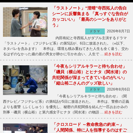
「ラストノート」“澄晴”寺西拓人の告白
シーンに反響集まる 「真っすぐな告白が
カッコいい」「最高のシーンをありがと
う」
2026年8月7日
ドラマ
内田有紀と寺西拓人がダブル主演するドラマ
「ラストノート」（フジテレビ系）の第5話が、6日に放送された。（※以下、
ネタバレを含みます） 本作は、環境も積み重ねてきた人生も全く違う、交わ
るはずのなかった歳の差の男女が静かに引かれ合い、人生で …
続きを読む
「今夜もシリアルキラーと待ち合わせ」
「磯貝（横山裕）とヒナタ（関水渚）の
共犯関係が深まってきているのがいい」
「縦山裕二さんのグッズ欲しい」
2026年8月6日
ドラマ
「今夜もシリアルキラーと待ち合わせ」（関
西テレビ／フジテレビ系）の第6話が5日に放送された。 本作は、警察の正義
よりも復讐（ふくしゅう）を優先し、秘密の共犯関係を結んだ一匹おおかみの
刑事・磯貝（横山裕）と第六感女子ヒナタ（関水渚）の物語 …
続きを読む
「クロスロード ～救命救急の約束～」
「人間関係、特に人を指導するのはすご