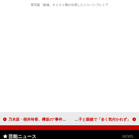
実写版「銀魂」キャスト陣が出席したジャパンプレミア
乃木坂・桜井玲香、欅坂の“事件”に「残念」 今後も握手会は「やっていきたい」
タッキー、有岡大貴と主演作を“極秘鑑賞” マスクに帽子と眼鏡で「全く気付かれず」
芸能ニュース
NEWS