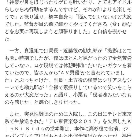
「神楽が鼻をほじったりゲロを吐いたり、とてもアイドル
らしからぬ行動をするんですけど、それが誰よりも楽しそ
うで」と振り返り、橋本自身も「悩んではいないけど大変
でした。監督が目の前で細かくやってくださる（変）顔な
どを忠実に再現しようと頑張りました」と自信を覗かせ
た。
一方、真選組では局長・近藤役の勘九郎が「撮影はとて
も暑い時期でしたが、僕はほとんど裸だったので全然苦労
していない。ロケ現場では休憩時間にだいたいガウンを着
ていたので、皆さんから“ＡＶ男優”かと言われていまし
た」とぶっちゃけた。副長・土方役の柳楽はシリアスなシ
ーンでも勘九郎が「全裸で素振りしているので笑いをこら
えるのが大変だった」と語り、小栗も「役者魂みたいなも
のを感じた」と感心しきりだった。
また、突発性難聴のために入院し、この日にテレビ東京
系で生放送された「テレ東音楽祭２０１７」を欠席したＫ
ｉｎＫｉ Ｋｉｄｓの堂本剛は、本作に高杉役で出演。ジ
ャパンプレミアにはもともと出演予定はなかったが、福田