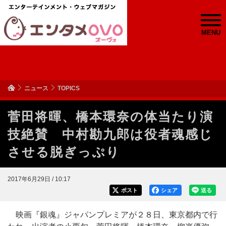
MENU
ニュース
TOPICS
菅田将暉、橋本環奈の体当たり演
技絶賛 中村勘九郎は役者魂感じ
させる脱ぎっぷり
2017年6月29日 / 10:17
ポスト
シェア
送る
映画『銀魂』ジャパンプレミアが２８日、東京都内で行