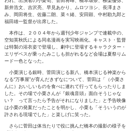
われ、出演者の小栗旬、菅田将暉、橋本環奈、柳楽優弥、
新井浩文、吉沢亮、早見あかり、ムロツヨシ、長澤まさ
み、岡田将生、佐藤二朗、菜々緒、安田顕、中村勘九郎と
福田雄一監督が出席した。
本作は、２００４年から週刊少年ジャンプで連載中の、
空知英秋氏による同名漫画を実写映画化。キャスト・監督
は特製の浴衣姿で登場し、劇中に登場するキャラクター・
エリザベスが乗ったみこしも担がれるなど会場は夏祭りム
ード一色となった。
小栗演じる銀時、菅田演じる新八、橋本演じる神楽から
なる“万事屋”が育んだきずなについて、菅田は「（小栗さ
んに）おいしいものを食べに連れて行ってもらったりしま
した。その場で小栗さんが『銀魂音頭』面白そうじゃな
い？ って言ったら予告がそれになりました」と予告映像
は小栗の発案だったことを明かし、小栗も「そういうのが
許される現場でした」と楽しげに笑った。
さらに菅田は体当たりで役に挑んだ橋本の撮影の様子を