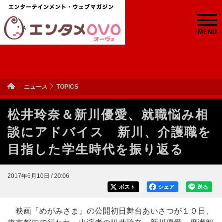
MENU
ニュース
TOPICS
松井玲奈＆新川優愛、就職悩み相
談にアドバイス 新川、介護職を
目指した学生時代を振り返る
2017年6月10日 / 20:06
ポスト
シェア
送る
映画『めがみさま』の公開初日舞台あいさつが１０日、