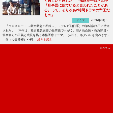
く難しいと感じた」「船越英一郎さんが
『刑事面に似ていると言われたことがあ
る』って、そりゃあ2時間ドラマの帝王だ
もの」
2026年8月6日
ドラマ
「クロスロード ～救命救急の約束～」（テレビ朝日系）の第5話が4日に放送
された。 本作は、救命救急医療の最前線でもがく、若き救命医・救急隊員・
警察官らの正義と成長を描く本格医療ドラマ。（※以下、ネタバレを含みます）
遥（今田美桜）や桐 …
続きを読む
more »