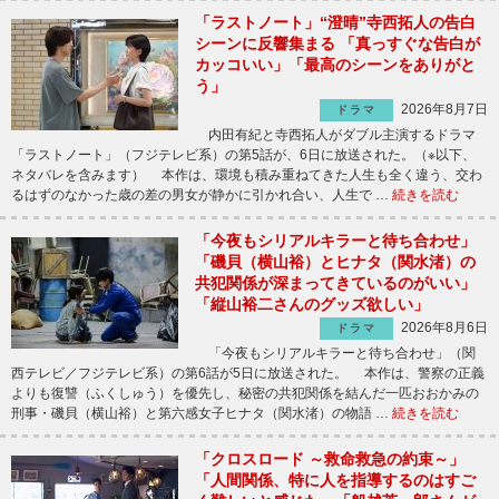
「ラストノート」“澄晴”寺西拓人の告白
シーンに反響集まる 「真っすぐな告白が
カッコいい」「最高のシーンをありがと
う」
2026年8月7日
ドラマ
内田有紀と寺西拓人がダブル主演するドラマ
「ラストノート」（フジテレビ系）の第5話が、6日に放送された。（※以下、
ネタバレを含みます） 本作は、環境も積み重ねてきた人生も全く違う、交わ
るはずのなかった歳の差の男女が静かに引かれ合い、人生で …
続きを読む
「今夜もシリアルキラーと待ち合わせ」
「磯貝（横山裕）とヒナタ（関水渚）の
共犯関係が深まってきているのがいい」
「縦山裕二さんのグッズ欲しい」
2026年8月6日
ドラマ
「今夜もシリアルキラーと待ち合わせ」（関
西テレビ／フジテレビ系）の第6話が5日に放送された。 本作は、警察の正義
よりも復讐（ふくしゅう）を優先し、秘密の共犯関係を結んだ一匹おおかみの
刑事・磯貝（横山裕）と第六感女子ヒナタ（関水渚）の物語 …
続きを読む
「クロスロード ～救命救急の約束～」
「人間関係、特に人を指導するのはすご