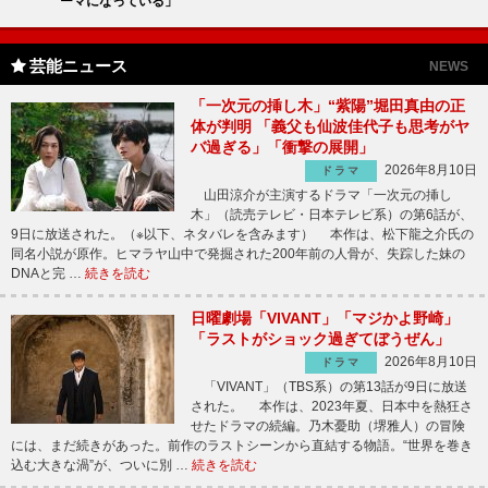
ーマになっている」
芸能ニュース
NEWS
「一次元の挿し木」“紫陽”堀田真由の正
体が判明 「義父も仙波佳代子も思考がヤ
バ過ぎる」「衝撃の展開」
2026年8月10日
ドラマ
山田涼介が主演するドラマ「一次元の挿し
木」（読売テレビ・日本テレビ系）の第6話が、
9日に放送された。（※以下、ネタバレを含みます） 本作は、松下龍之介氏の
同名小説が原作。ヒマラヤ山中で発掘された200年前の人骨が、失踪した妹の
DNAと完 …
続きを読む
日曜劇場「VIVANT」「マジかよ野崎」
「ラストがショック過ぎてぼうぜん」
2026年8月10日
ドラマ
「VIVANT」（TBS系）の第13話が9日に放送
された。 本作は、2023年夏、日本中を熱狂さ
せたドラマの続編。乃木憂助（堺雅人）の冒険
には、まだ続きがあった。前作のラストシーンから直結する物語。“世界を巻き
込む大きな渦”が、ついに別 …
続きを読む