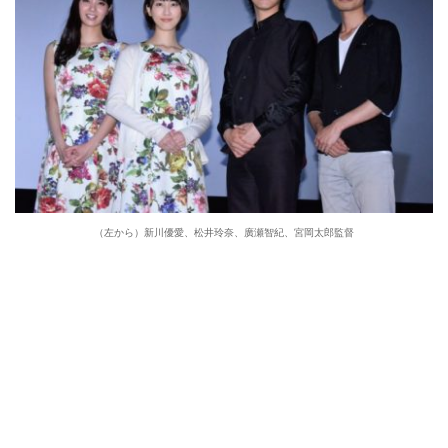
（左から）新川優愛、松井玲奈、廣瀬智紀、宮岡太郎監督