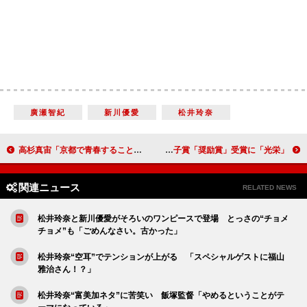
廣瀬智紀
新川優愛
松井玲奈
高杉真宙「京都で青春することができて楽しかった」 葵わかな「ちょっとでも京都らしさが出ていれば」
生田絵梨花“舞台女優”として開花 岩谷時子賞「奨励賞」受賞に「光栄」
関連ニュース
RELATED NEWS
松井玲奈と新川優愛がそろいのワンピースで登場 とっさの“チョメ
チョメ”も「ごめんなさい。古かった」
松井玲奈“空耳”でテンションが上がる 「スペシャルゲストに福山
雅治さん！？」
松井玲奈“富美加ネタ”に苦笑い 飯塚監督「やめるということがテ