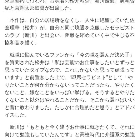
東京都内で行われ、出演者の松井玲奈、新川優愛、廣瀬智
紀と宮岡太郎監督が出席した。
本作は、自分の居場所をなくし、人生に絶望していた佐
倉理華（松井）が、自分と同じ境遇を克服したセラピスト
のラブ（新川）と出会い、距離を縮めていく中で生じる不
協和音を描く。
就職に悩んでいるファンから「今の職を選んだ決め手」
を質問された松井は「私は芸能のお仕事をしたいとずっと
思っていたタイプなので、これしかないと思って頑張って
います」と前置きした上で、“即席セラピスト”として「や
りたいことが何か分からないってことだったら、やりたく
ないこと、嫌なことをいっぱい挙げる。そうするとやりた
くないこと以外はやれることだから、そこから選べばいい
と昔に教わりました。たしかに合理的だと思う」とアドバ
イスした。
新川は「もともと全く違うお仕事に就きたくて、それに
向けて勉強もしていたんです」と高校時代に介護系の勉強