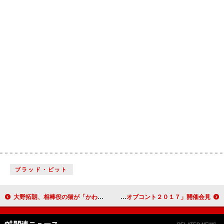
ブラッド・ピット
大野拓朗、相棒役の猫が「かわい過ぎる」 サトエリ、大野は「浮気がすぐにバレるタイプ」
ライス、優勝で“生活一変”も今年は不参加 「キングオブコント２０１７」開催会見