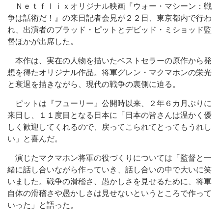
Ｎｅｔｆｌｉｘオリジナル映画『ウォー・マシーン：戦
争は話術だ！』の来日記者会見が２２日、東京都内で行わ
れ、出演者のブラッド・ピットとデビッド・ミショッド監
督ほかが出席した。
本作は、実在の人物を描いたベストセラーの原作から発
想を得たオリジナル作品。将軍グレン・マクマホンの栄光
と衰退を描きながら、現代の戦争の裏側に迫る。
ピットは『フューリー』公開時以来、２年６カ月ぶりに
来日し、１１度目となる日本に「日本の皆さんは温かく優
しく歓迎してくれるので、戻ってこられてとってもうれし
い」と喜んだ。
演じたマクマホン将軍の役づくりについては「監督と一
緒に話し合いながら作っていき、話し合いの中で大いに笑
いました。戦争の滑稽さ、愚かしさを見せるために、将軍
自体の滑稽さや愚かしさは見せないというところで作って
いった」と語った。