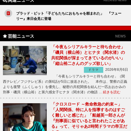
関連ニュース
RELATED NEWS
ブラッド・ピット「子どもたちにおもちゃを頼まれた」 『フュー
リー』来日会見に登場
芸能ニュース
NEWS
「今夜もシリアルキラーと待ち合わせ」
「磯貝（横山裕）とヒナタ（関水渚）の
共犯関係が深まってきているのがいい」
「縦山裕二さんのグッズ欲しい」
2026年8月6日
ドラマ
「今夜もシリアルキラーと待ち合わせ」（関
西テレビ／フジテレビ系）の第6話が5日に放送された。 本作は、警察の正義
よりも復讐（ふくしゅう）を優先し、秘密の共犯関係を結んだ一匹おおかみの
刑事・磯貝（横山裕）と第六感女子ヒナタ（関水渚）の物語 …
続きを読む
「クロスロード ～救命救急の約束～」
「人間関係、特に人を指導するのはすご
く難しいと感じた」「船越英一郎さんが
『刑事面に似ていると言われたことがあ
る』って、そりゃあ2時間ドラマの帝王だ