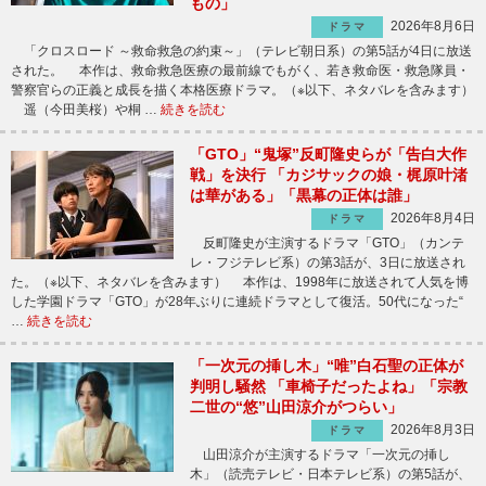
もの」
2026年8月6日
ドラマ
「クロスロード ～救命救急の約束～」（テレビ朝日系）の第5話が4日に放送
された。 本作は、救命救急医療の最前線でもがく、若き救命医・救急隊員・
警察官らの正義と成長を描く本格医療ドラマ。（※以下、ネタバレを含みます）
遥（今田美桜）や桐 …
続きを読む
「GTO」“鬼塚”反町隆史らが「告白大作
戦」を決行 「カジサックの娘・梶原叶渚
は華がある」「黒幕の正体は誰」
2026年8月4日
ドラマ
反町隆史が主演するドラマ「GTO」（カンテ
レ・フジテレビ系）の第3話が、3日に放送され
た。（※以下、ネタバレを含みます） 本作は、1998年に放送されて人気を博
した学園ドラマ「GTO」が28年ぶりに連続ドラマとして復活。50代になった“
…
続きを読む
「一次元の挿し木」“唯”白石聖の正体が
判明し騒然 「車椅子だったよね」「宗教
二世の“悠”山田涼介がつらい」
2026年8月3日
ドラマ
山田涼介が主演するドラマ「一次元の挿し
木」（読売テレビ・日本テレビ系）の第5話が、