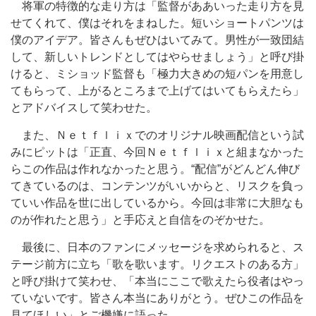
将軍の特徴的な走り方は「監督がああいった走り方を見
せてくれて、僕はそれをまねした。短いショートパンツは
僕のアイデア。皆さんもぜひはいてみて。男性が一致団結
して、新しいトレンドとしてはやらせましょう」と呼び掛
けると、ミショッド監督も「極力大きめの短パンを用意し
てもらって、上がるところまで上げてはいてもらえたら」
とアドバイスして笑わせた。
また、Ｎｅｔｆｌｉｘでのオリジナル映画配信という試
みにピットは「正直、今回Ｎｅｔｆｌｉｘと組まなかった
らこの作品は作れなかったと思う。“配信”がどんどん伸び
てきているのは、コンテンツがいいからと、リスクを負っ
ていい作品を世に出しているから。今回は非常に大胆なも
のが作れたと思う」と手応えと自信をのぞかせた。
最後に、日本のファンにメッセージを求められると、ス
テージ前方に立ち「歌を歌います。リクエストのある方」
と呼び掛けて笑わせ、「本当にここで歌えたら役者はやっ
ていないです。皆さん本当にありがとう。ぜひこの作品を
見てほしい」とご機嫌に語った。