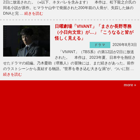
2日に放送された。（※以下、ネタバレを含みます） 本作は、松下龍之介氏の
同名小説が原作。ヒマラヤ山中で発掘された200年前の人骨が、失踪した妹の
DNAと完 …
続きを読む
日曜劇場「VIVANT」「まさか長野専務
（小日向文世）が…」「こうなると皆が
怪しく見える」
2026年8月3日
ドラマ
「VIVANT」（TBS系）の第12話が2日に放送
された。 本作は、2023年夏、日本中を熱狂さ
せたドラマの続編。乃木憂助（堺雅人）の冒険には、まだ続きがあった。前作
のラストシーンから直結する物語。“世界を巻き込む大きな渦”が、ついに別 …
続きを読む
more »