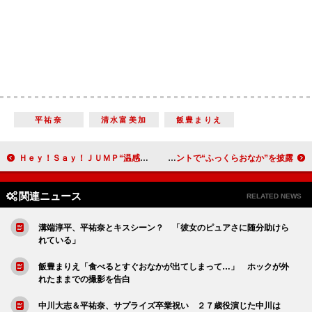
平祐奈
清水富美加
飯豊まりえ
Ｈｅｙ！Ｓａｙ！ＪＵＭＰ“温感”エピソードを披露！ 山田涼介「みんな温かいんですよ」
杏、第３子妊娠を所属事務所が認める 前日のイベントで“ふっくらおなか”を披露
関連ニュース
RELATED NEWS
溝端淳平、平祐奈とキスシーン？ 「彼女のピュアさに随分助けら
れている」
飯豊まりえ「食べるとすぐおなかが出てしまって…」 ホックが外
れたままでの撮影を告白
中川大志＆平祐奈、サプライズ卒業祝い ２７歳役演じた中川は