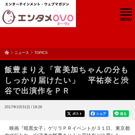
MENU
ニュース
TOPICS
飯豊まりえ「富美加ちゃんの分も
しっかり届けたい」 平祐奈と渋
谷で出演作をＰＲ
2017年3月31日 / 19:26
ポスト
シェア
送る
映画『暗黒女子』ゲリラＰＲイベントが３１日、東京都