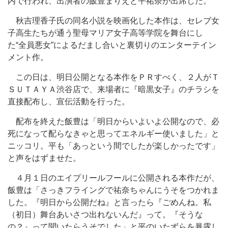
内で行われ、出演者の飯豊まりえと平祐奈が出席した。
秋吉理香子氏の同名小説を映画化した本作は、セレブ女
子高生たちが通う聖母マリア女子高等学院を舞台にし
た“全員悪女”によるだまし合いと裏切りのエンターテイン
メント作。
この日は、明日公開となる本作をＰＲすべく、２人がＴ
ＳＵＴＡＹＡ渋谷店で、来場者に『暗黒女子』のチラシを
直接配布し、宣伝活動を行った。
配布を終えた飯豊は「明日からいよいよ公開なので、必
死になって配らなきゃと思ってエネルギー使いました」と
ニッコリ。平も「あっという間でしたが楽しかったです」
と声をはずませた。
４月１日のエイプリールフールに公開される本作だが、
飯豊は「さっきフライングで祐奈ちゃんにうそをつかれま
した。『明日から公開だね』と言ったら『ごめんね。私
（初日）舞台あいさつ出れないんだ』って。『そうな
の？』って聞いたらうそでした」と平のいたずらを暴露し