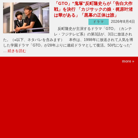
「GTO」“鬼塚”反町隆史らが「告白大作
戦」を決行 「カジサックの娘・梶原叶渚
は華がある」「黒幕の正体は誰」
2026年8月4日
ドラマ
反町隆史が主演するドラマ「GTO」（カンテ
レ・フジテレビ系）の第3話が、3日に放送され
た。（※以下、ネタバレを含みます） 本作は、1998年に放送されて人気を博
した学園ドラマ「GTO」が28年ぶりに連続ドラマとして復活。50代になった“
…
続きを読む
more »