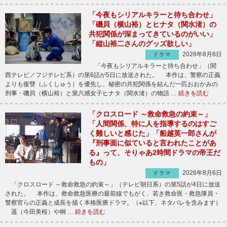
「今夜もシリアルキラーと待ち合わせ」
「磯貝（横山裕）とヒナタ（関水渚）の
共犯関係が深まってきているのがいい」
「縦山裕二さんのグッズ欲しい」
2026年8月6日
ドラマ
「今夜もシリアルキラーと待ち合わせ」（関
西テレビ／フジテレビ系）の第6話が5日に放送された。 本作は、警察の正義
よりも復讐（ふくしゅう）を優先し、秘密の共犯関係を結んだ一匹おおかみの
刑事・磯貝（横山裕）と第六感女子ヒナタ（関水渚）の物語 …
続きを読む
「クロスロード ～救命救急の約束～」
「人間関係、特に人を指導するのはすご
く難しいと感じた」「船越英一郎さんが
『刑事面に似ていると言われたことがあ
る』って、そりゃあ2時間ドラマの帝王だ
もの」
2026年8月6日
ドラマ
「クロスロード ～救命救急の約束～」（テレビ朝日系）の第5話が4日に放送
された。 本作は、救命救急医療の最前線でもがく、若き救命医・救急隊員・
警察官らの正義と成長を描く本格医療ドラマ。（※以下、ネタバレを含みます）
遥（今田美桜）や桐 …
続きを読む