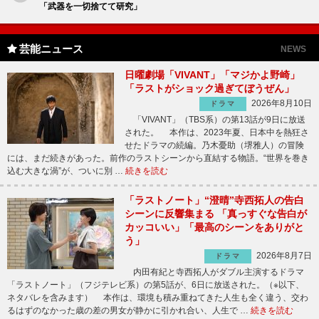
「武器を一切捨てて研究」
芸能ニュース
NEWS
日曜劇場「VIVANT」「マジかよ野崎」
「ラストがショック過ぎてぼうぜん」
2026年8月10日
ドラマ
「VIVANT」（TBS系）の第13話が9日に放送
された。 本作は、2023年夏、日本中を熱狂さ
せたドラマの続編。乃木憂助（堺雅人）の冒険
には、まだ続きがあった。前作のラストシーンから直結する物語。“世界を巻き
込む大きな渦”が、ついに別 …
続きを読む
「ラストノート」“澄晴”寺西拓人の告白
シーンに反響集まる 「真っすぐな告白が
カッコいい」「最高のシーンをありがと
う」
2026年8月7日
ドラマ
内田有紀と寺西拓人がダブル主演するドラマ
「ラストノート」（フジテレビ系）の第5話が、6日に放送された。（※以下、
ネタバレを含みます） 本作は、環境も積み重ねてきた人生も全く違う、交わ
るはずのなかった歳の差の男女が静かに引かれ合い、人生で …
続きを読む