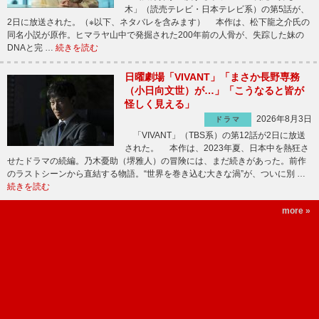
木」（読売テレビ・日本テレビ系）の第5話が、
2日に放送された。（※以下、ネタバレを含みます） 本作は、松下龍之介氏の
同名小説が原作。ヒマラヤ山中で発掘された200年前の人骨が、失踪した妹の
DNAと完 …
続きを読む
日曜劇場「VIVANT」「まさか長野専務
（小日向文世）が…」「こうなると皆が
怪しく見える」
2026年8月3日
ドラマ
「VIVANT」（TBS系）の第12話が2日に放送
された。 本作は、2023年夏、日本中を熱狂さ
せたドラマの続編。乃木憂助（堺雅人）の冒険には、まだ続きがあった。前作
のラストシーンから直結する物語。“世界を巻き込む大きな渦”が、ついに別 …
続きを読む
more »