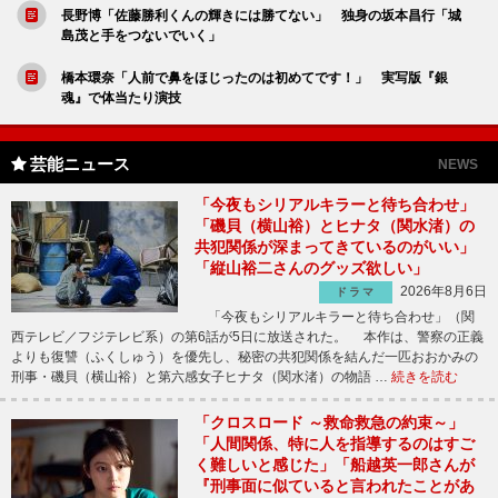
長野博「佐藤勝利くんの輝きには勝てない」 独身の坂本昌行「城
島茂と手をつないでいく」
橋本環奈「人前で鼻をほじったのは初めてです！」 実写版『銀
魂』で体当たり演技
芸能ニュース
NEWS
「今夜もシリアルキラーと待ち合わせ」
「磯貝（横山裕）とヒナタ（関水渚）の
共犯関係が深まってきているのがいい」
「縦山裕二さんのグッズ欲しい」
2026年8月6日
ドラマ
「今夜もシリアルキラーと待ち合わせ」（関
西テレビ／フジテレビ系）の第6話が5日に放送された。 本作は、警察の正義
よりも復讐（ふくしゅう）を優先し、秘密の共犯関係を結んだ一匹おおかみの
刑事・磯貝（横山裕）と第六感女子ヒナタ（関水渚）の物語 …
続きを読む
「クロスロード ～救命救急の約束～」
「人間関係、特に人を指導するのはすご
く難しいと感じた」「船越英一郎さんが
『刑事面に似ていると言われたことがあ