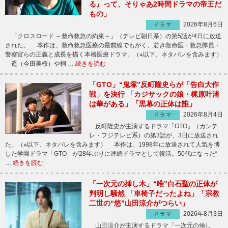
る』って、そりゃあ2時間ドラマの帝王だ
もの」
2026年8月6日
ドラマ
「クロスロード ～救命救急の約束～」（テレビ朝日系）の第5話が4日に放送
された。 本作は、救命救急医療の最前線でもがく、若き救命医・救急隊員・
警察官らの正義と成長を描く本格医療ドラマ。（※以下、ネタバレを含みます）
遥（今田美桜）や桐 …
続きを読む
「GTO」“鬼塚”反町隆史らが「告白大作
戦」を決行 「カジサックの娘・梶原叶渚
は華がある」「黒幕の正体は誰」
2026年8月4日
ドラマ
反町隆史が主演するドラマ「GTO」（カンテ
レ・フジテレビ系）の第3話が、3日に放送され
た。（※以下、ネタバレを含みます） 本作は、1998年に放送されて人気を博
した学園ドラマ「GTO」が28年ぶりに連続ドラマとして復活。50代になった“
…
続きを読む
「一次元の挿し木」“唯”白石聖の正体が
判明し騒然 「車椅子だったよね」「宗教
二世の“悠”山田涼介がつらい」
2026年8月3日
ドラマ
山田涼介が主演するドラマ「一次元の挿し