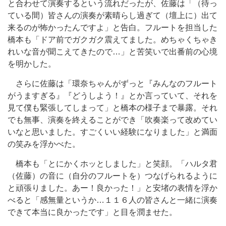
と合わせて演奏するという流れだったが、佐藤は「（待っ
ている間）皆さんの演奏が素晴らし過ぎて（壇上に）出て
来るのが怖かったんですよ」と告白。フルートを担当した
橋本も「ドア前でガクガク震えてました。めちゃくちゃき
れいな音が聞こえてきたので…」と苦笑いで出番前の心境
を明かした。
さらに佐藤は「環奈ちゃんがずっと『みんなのフルート
がうますぎる』『どうしよう！』とか言っていて、それを
見て僕も緊張してしまって」と橋本の様子まで暴露。それ
でも無事、演奏を終えることができ「吹奏楽って改めてい
いなと思いました。すごくいい経験になりました」と満面
の笑みを浮かべた。
橋本も「とにかくホッとしました」と笑顔。「ハルタ君
（佐藤）の音に（自分のフルートを）つなげられるように
と頑張りました。あー！良かった！」と安堵の表情を浮か
べると「感無量というか…１１６人の皆さんと一緒に演奏
できて本当に良かったです」と目を潤ませた。