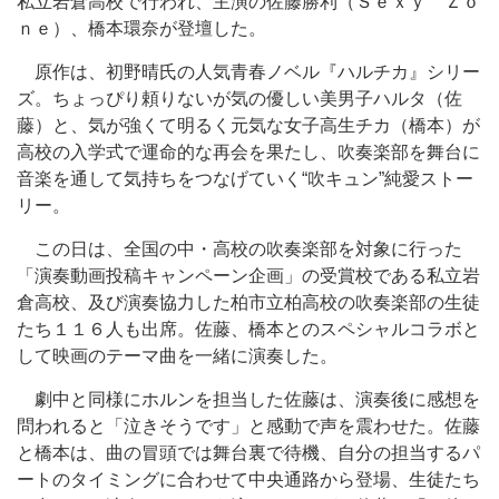
私立岩倉高校で行われ、主演の佐藤勝利（Ｓｅｘｙ Ｚｏ
ｎｅ）、橋本環奈が登壇した。
原作は、初野晴氏の人気青春ノベル『ハルチカ』シリー
ズ。ちょっぴり頼りないが気の優しい美男子ハルタ（佐
藤）と、気が強くて明るく元気な女子高生チカ（橋本）が
高校の入学式で運命的な再会を果たし、吹奏楽部を舞台に
音楽を通して気持ちをつなげていく“吹キュン”純愛ストー
リー。
この日は、全国の中・高校の吹奏楽部を対象に行った
「演奏動画投稿キャンペーン企画」の受賞校である私立岩
倉高校、及び演奏協力した柏市立柏高校の吹奏楽部の生徒
たち１１６人も出席。佐藤、橋本とのスペシャルコラボと
して映画のテーマ曲を一緒に演奏した。
劇中と同様にホルンを担当した佐藤は、演奏後に感想を
問われると「泣きそうです」と感動で声を震わせた。佐藤
と橋本は、曲の冒頭では舞台裏で待機、自分の担当するパ
ートのタイミングに合わせて中央通路から登場、生徒たち