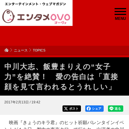
MENU
ニュース
TOPICS
中川大志、飯豊まりえの“女子
力”を絶賛！ 愛の告白は「直接
顔を見て言われるとうれしい」
2017年2月13日 / 19:42
ポスト
シェア
送る
映画『きょうのキラ君』のヒット祈願バレンタインイベ