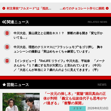
村主章枝“フルヌード”は「抵抗なかった」 「最初から脱ぐ企画ではなかった」
羽生結弦「“テンパ”っています。かなり…」 初めてのチョコレート作りに挑戦
関連ニュース
RELATED NEWS
中川大志、葉山奨之と公開生キス！？ 禁断の扉を開き「変な汗か
いてる…」
中川大志、理想のクリスマスに“フラッシュモブ”をゴリ押し 胸キ
ュンシーンの撮影は「実はめちゃくちゃ練習しています」
【インタビュー】『ReLIFE リライフ』中川大志、平祐奈 「メーク
さんから『１７歳にする方が大変だ』と言われています」（中川）
／「大志くんが本当に２７歳の人のように見えてきます」（平）
芸能ニュース
NEWS
「一次元の挿し木」“紫陽”堀田真由の正
体が判明 「義父も仙波佳代子も思考がヤ
バ過ぎる」「衝撃の展開」
2026年8月10日
ドラマ