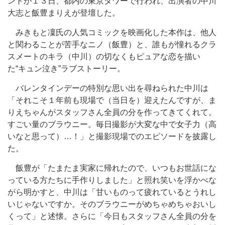
ントが１３日、都内の東京タワーで行われ、出演者の中川
大志と飯豊まりえが登壇した。
みきもと凜氏の人気コミックを映画化した本作は、他人
と関わることが苦手なニノ（飯豊）と、誰もが憧れるクラ
スメートのキラ（中川）の切なくもピュアな恋を描い
た“キュン泣き”ラブストーリー。
バレンタインデーの特別な思い出を尋ねられた中川は
「それこそ１年前も現場で（当日を）迎えたんですが、ま
りえちゃんがスタッフさん全員の分を作ってきてくれて。
すごい量のブラウニー。毎日撮影が大変な中で女子力（高
いなと思って）…！」と撮影現場でのエピソードを披露し
た。
飯豊が「たまたま実家に帰れたので、いつもお世話にな
っている方たちに手作りしました」と照れ笑いを浮かべな
がら明かすと、中川は「甘いものって疲れているとうれし
いじゃないですか。そのブラウニーがめちゃめちゃおいし
くって」と述懐。さらに「今日もスタッフさん全員の分を