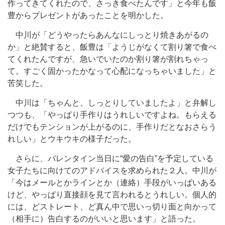
作ってきてくれたので、さっき食べたんです」と今年も飯
豊からプレゼントがあったことを明かした。
中川が「どうやったらあんなにしっとり焼きあがるの
か」と絶賛すると、飯豊は「ようじがなくて割り箸で食べ
てくれたんですが、急いでいたのか割り箸が割れちゃっ
て。すごく固かったかなって心配になっちゃいました」と
苦笑した。
中川は「ちゃんと、しっとりしていましたよ」と弁解し
つつも、「やっぱり手作りはうれしいですよね。もらえる
だけでもテンションが上がるのに、手作りだとなおさらう
れしい」とウキウキの様子だった。
さらに、バレンタイン当日に“愛の告白”を予定している
女子たちに向けてのアドバイスを求められた２人。中川が
「今はメールとかラインとか（連絡）手段がいっぱいある
けど、やっぱり直接顔を見て言われるとうれしい。個人的
には、どストレート、ど真ん中で思いっ切り面と向かって
（相手に）告白するのがいいと思います」と語った。