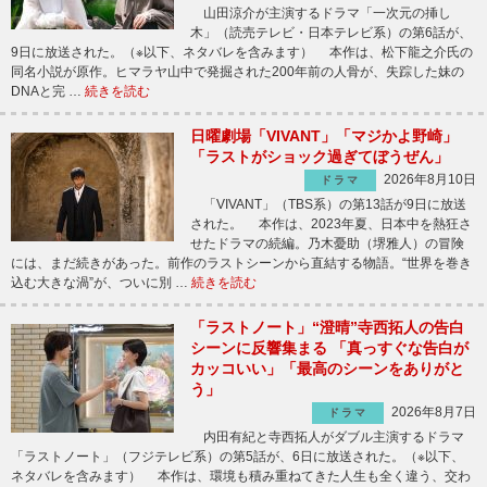
山田涼介が主演するドラマ「一次元の挿し
木」（読売テレビ・日本テレビ系）の第6話が、
9日に放送された。（※以下、ネタバレを含みます） 本作は、松下龍之介氏の
同名小説が原作。ヒマラヤ山中で発掘された200年前の人骨が、失踪した妹の
DNAと完 …
続きを読む
日曜劇場「VIVANT」「マジかよ野崎」
「ラストがショック過ぎてぼうぜん」
2026年8月10日
ドラマ
「VIVANT」（TBS系）の第13話が9日に放送
された。 本作は、2023年夏、日本中を熱狂さ
せたドラマの続編。乃木憂助（堺雅人）の冒険
には、まだ続きがあった。前作のラストシーンから直結する物語。“世界を巻き
込む大きな渦”が、ついに別 …
続きを読む
「ラストノート」“澄晴”寺西拓人の告白
シーンに反響集まる 「真っすぐな告白が
カッコいい」「最高のシーンをありがと
う」
2026年8月7日
ドラマ
内田有紀と寺西拓人がダブル主演するドラマ
「ラストノート」（フジテレビ系）の第5話が、6日に放送された。（※以下、
ネタバレを含みます） 本作は、環境も積み重ねてきた人生も全く違う、交わ