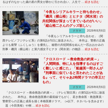
るはずのなかった歳の差の男女が静かに引かれ合い、人生で …
続きを読む
「今夜もシリアルキラーと待ち合わせ」
「磯貝（横山裕）とヒナタ（関水渚）の
共犯関係が深まってきているのがいい」
「縦山裕二さんのグッズ欲しい」
2026年8月6日
ドラマ
「今夜もシリアルキラーと待ち合わせ」（関
西テレビ／フジテレビ系）の第6話が5日に放送された。 本作は、警察の正義
よりも復讐（ふくしゅう）を優先し、秘密の共犯関係を結んだ一匹おおかみの
刑事・磯貝（横山裕）と第六感女子ヒナタ（関水渚）の物語 …
続きを読む
「クロスロード ～救命救急の約束～」
「人間関係、特に人を指導するのはすご
く難しいと感じた」「船越英一郎さんが
『刑事面に似ていると言われたことがあ
る』って、そりゃあ2時間ドラマの帝王だ
もの」
2026年8月6日
ドラマ
「クロスロード ～救命救急の約束～」（テレビ朝日系）の第5話が4日に放送
された。 本作は、救命救急医療の最前線でもがく、若き救命医・救急隊員・
警察官らの正義と成長を描く本格医療ドラマ。（※以下、ネタバレを含みます）
遥（今田美桜）や桐 …
続きを読む