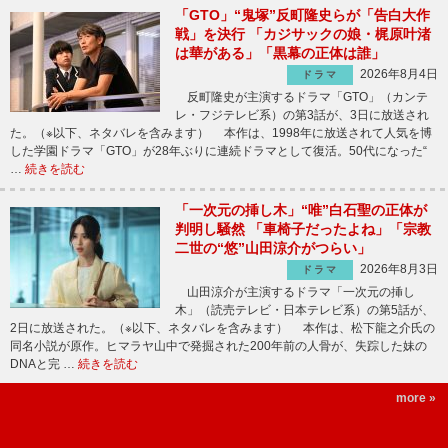
「GTO」“鬼塚”反町隆史らが「告白大作
戦」を決行 「カジサックの娘・梶原叶渚
は華がある」「黒幕の正体は誰」
2026年8月4日
ドラマ
反町隆史が主演するドラマ「GTO」（カンテ
レ・フジテレビ系）の第3話が、3日に放送され
た。（※以下、ネタバレを含みます） 本作は、1998年に放送されて人気を博
した学園ドラマ「GTO」が28年ぶりに連続ドラマとして復活。50代になった“
…
続きを読む
「一次元の挿し木」“唯”白石聖の正体が
判明し騒然 「車椅子だったよね」「宗教
二世の“悠”山田涼介がつらい」
2026年8月3日
ドラマ
山田涼介が主演するドラマ「一次元の挿し
木」（読売テレビ・日本テレビ系）の第5話が、
2日に放送された。（※以下、ネタバレを含みます） 本作は、松下龍之介氏の
同名小説が原作。ヒマラヤ山中で発掘された200年前の人骨が、失踪した妹の
DNAと完 …
続きを読む
more »