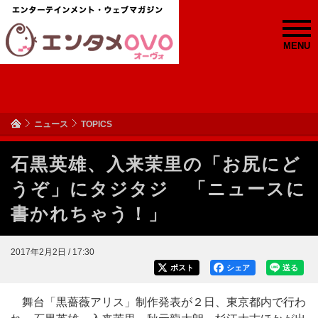
MENU
ニュース
TOPICS
石黒英雄、入来茉里の「お尻にど
うぞ」にタジタジ 「ニュースに
書かれちゃう！」
2017年2月2日 / 17:30
ポスト
シェア
送る
舞台「黒薔薇アリス」制作発表が２日、東京都内で行わ