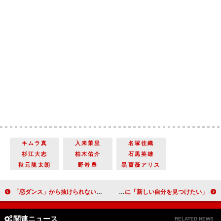
キムラ真
入来茉里
名塚佳織
杉江大志
柏木佑介
石黒英雄
秋元龍太朗
野嵜豊
黒薔薇アリス
「恋ダンス」から抜けられない筧美和子 「ピースの綾部さんにチョコをあげたい」横澤夏子
土屋太鳳、誕生日サプライズ祝福に笑顔 ２２歳の抱負に「新しい自分を見つけたい」
関連ニュース
RELATED NEWS