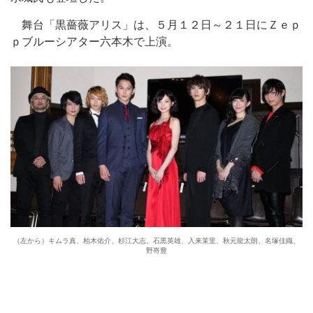
舞台「黒薔薇アリス」は、５月１２日～２１日にＺｅｐ
ｐブルーシアター六本木で上演。
（左から）キムラ真、柏木佑介、杉江大志、石黒英雄、入来茉里、秋元龍太朗、名塚佳織、
野嵜豊