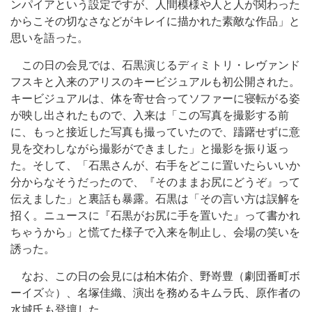
ンパイアという設定ですが、人間模様や人と人が関わった
からこその切なさなどがキレイに描かれた素敵な作品」と
思いを語った。
この日の会見では、石黒演じるディミトリ・レヴァンド
フスキと入来のアリスのキービジュアルも初公開された。
キービジュアルは、体を寄せ合ってソファーに寝転がる姿
が映し出されたもので、入来は「この写真を撮影する前
に、もっと接近した写真も撮っていたので、躊躇せずに意
見を交わしながら撮影ができました」と撮影を振り返っ
た。そして、「石黒さんが、右手をどこに置いたらいいか
分からなそうだったので、『そのままお尻にどうぞ』って
伝えました」と裏話も暴露。石黒は「その言い方は誤解を
招く。ニュースに『石黒がお尻に手を置いた』って書かれ
ちゃうから」と慌てた様子で入来を制止し、会場の笑いを
誘った。
なお、この日の会見には柏木佑介、野嵜豊（劇団番町ボ
ーイズ☆）、名塚佳織、演出を務めるキムラ氏、原作者の
水城氏も登壇した。