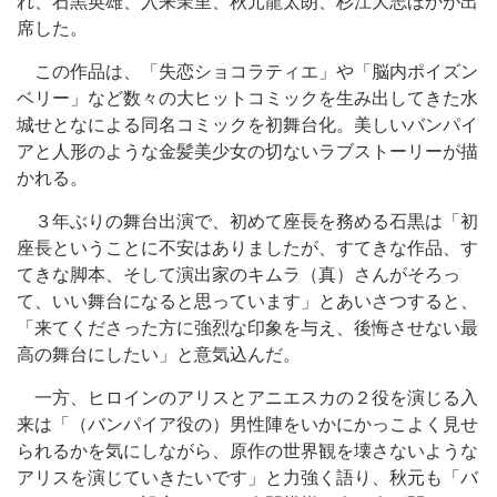
れ、石黒英雄、入来茉里、秋元龍太朗、杉江大志ほかが出
席した。
この作品は、「失恋ショコラティエ」や「脳内ポイズン
ベリー」など数々の大ヒットコミックを生み出してきた水
城せとなによる同名コミックを初舞台化。美しいバンパイ
アと人形のような金髪美少女の切ないラブストーリーが描
かれる。
３年ぶりの舞台出演で、初めて座長を務める石黒は「初
座長ということに不安はありましたが、すてきな作品、す
てきな脚本、そして演出家のキムラ（真）さんがそろっ
て、いい舞台になると思っています」とあいさつすると、
「来てくださった方に強烈な印象を与え、後悔させない最
高の舞台にしたい」と意気込んだ。
一方、ヒロインのアリスとアニエスカの２役を演じる入
来は「（バンパイア役の）男性陣をいかにかっこよく見せ
られるかを気にしながら、原作の世界観を壊さないような
アリスを演じていきたいです」と力強く語り、秋元も「バ