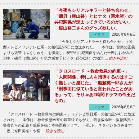
「今夜もシリアルキラーと待ち合わせ」
「磯貝（横山裕）とヒナタ（関水渚）の
共犯関係が深まってきているのがいい」
「縦山裕二さんのグッズ欲しい」
2026年8月6日
ドラマ
「今夜もシリアルキラーと待ち合わせ」（関
西テレビ／フジテレビ系）の第6話が5日に放送された。 本作は、警察の正義
よりも復讐（ふくしゅう）を優先し、秘密の共犯関係を結んだ一匹おおかみの
刑事・磯貝（横山裕）と第六感女子ヒナタ（関水渚）の物語 …
続きを読む
「クロスロード ～救命救急の約束～」
「人間関係、特に人を指導するのはすご
く難しいと感じた」「船越英一郎さんが
『刑事面に似ていると言われたことがあ
る』って、そりゃあ2時間ドラマの帝王だ
もの」
2026年8月6日
ドラマ
「クロスロード ～救命救急の約束～」（テレビ朝日系）の第5話が4日に放送
された。 本作は、救命救急医療の最前線でもがく、若き救命医・救急隊員・
警察官らの正義と成長を描く本格医療ドラマ。（※以下、ネタバレを含みます）
遥（今田美桜）や桐 …
続きを読む