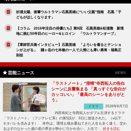
杉浦太陽、後輩ウルトラマン石黒英雄に“いい父親”指南 石黒「子
どもがほしくなります」
【コラム 2016年注目の俳優たち】第9回 石黒英雄&松浦雅 新境
地に挑む50年目のヒーロー&ヒロイン 「ウルトラマンオーブ」
【軍師官兵衛インタビュー】石黒英雄 「よろいを着るとテンショ
ンが上がる」 賤ヶ岳の七本槍の一人で人情にも厚い勇将・福島正
則役
芸能ニュース
NEWS
「ラストノート」“澄晴”寺西拓人の告白
シーンに反響集まる 「真っすぐな告白が
カッコいい」「最高のシーンをありがと
う」
2026年8月7日
ドラマ
内田有紀と寺西拓人がダブル主演するドラマ
「ラストノート」（フジテレビ系）の第5話が、6日に放送された。（※以下、
ネタバレを含みます） 本作は、環境も積み重ねてきた人生も全く違う、交わ
るはずのなかった歳の差の男女が静かに引かれ合い、人生で …
続きを読む