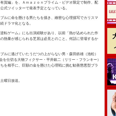
有賀編」を、Ａｍａｚｏｎプライム・ビデオ限定で制作、配
は公式ツイッターで発表予定となっている。
ブルに命を懸ける男たちを描き、緻密な心理描写でカリスマ
連続ドラマ化となる。
逆転ゲーム』にも出演経験があり、以前「熱が込められた作
への熱量が感じられる芝居は必見とのこと。何話に登場するか
ブルに逃げていたうだつの上がらない男・森田鉄雄（池松）
社会を仕切る大物フィクサー・平井銀二（リリー・フランキー）
たちを相手に、巨額の金を懸けた心理戦に挑む勧善懲悪型ブラ
土曜日放送。