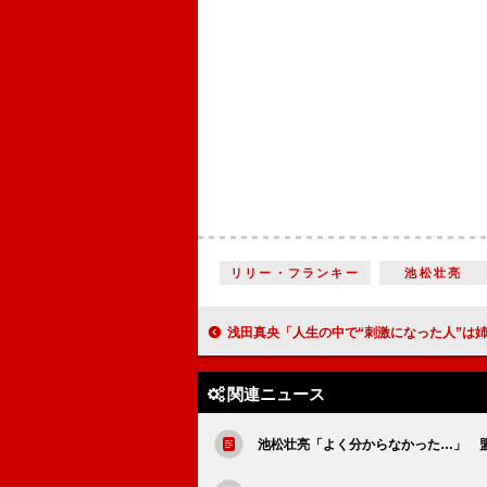
リリー・フランキー
池松壮亮
浅田真央「人生の中で“刺激になった人”は姉」 インタビューで姉へ
関連ニュース
池松壮亮「よく分からなかった…」 