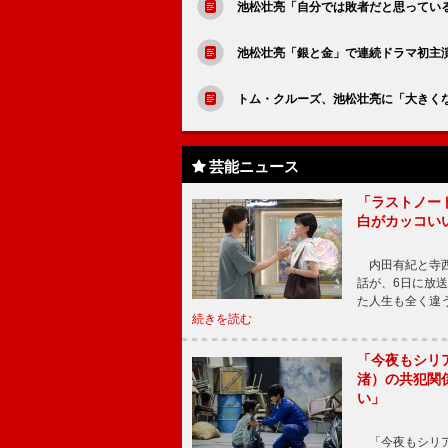
池松壮亮「自分では敗者だと思ってい
池松壮亮「銀と金」で連続ドラマ初主
トム・クルーズ、池松壮亮に「大きく
芸能ニュース
「ラストノー
白がカッコい
内田有紀と寺西
話が、6日に放
た人生も全く違
続きを読む
「今夜もシリ
渚）の共犯関
い」
「今夜もシリア