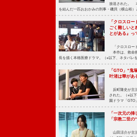
放送された。 
を結んだ一匹おおかみの刑事・磯貝（横山裕）
「クロスロー
ごく難しいと
とがある』っ
「クロスロード
本作は、救命救
長を描く本格医療ドラマ。（※以下、ネタバレ
「GTO」“
叶渚は華があ
反町隆史が主演
された。（※以
園ドラマ「GTO
「一次元の挿
「宗教二世の
山田涼介が主演