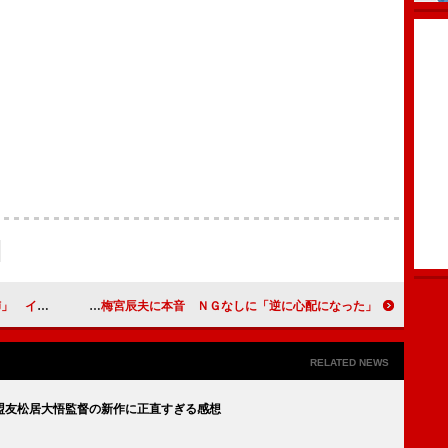
の思い語る
高橋克典、復帰の梅宮辰夫に本音 ＮＧなしに「逆に心配になった」
RELATED NEWS
盟友松居大悟監督の新作に正直すぎる感想