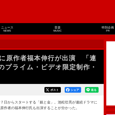
ニュース
音楽
特別企画
NEWS
MUSIC
PR
に原作者福本伸行が出演 「連
のプライム・ビデオ限定制作・
ポスト
シェア
送る
７日からスタートする「銀と金」。池松壮亮が連続ドラマに
、原作者の福本伸行氏も出演することが分かった。