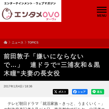
MENU
ニュース
TOPICS
前田敦子「嫌いにならない
で…」 連ドラで“三浦友和＆黒
木瞳”夫妻の長女役
2017年1月4日 / 18:36
ポスト
シェア
送る
テレビ朝日ドラマ「就活家族－きっと、うまくいく－」