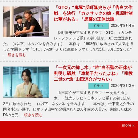
「GTO」“鬼塚”反町隆史らが「告白大作
戦」を決行 「カジサックの娘・梶原叶渚
は華がある」「黒幕の正体は誰」
2026年8月4日
ドラマ
反町隆史が主演するドラマ「GTO」（カンテ
レ・フジテレビ系）の第3話が、3日に放送され
た。（※以下、ネタバレを含みます） 本作は、1998年に放送されて人気を博
した学園ドラマ「GTO」が28年ぶりに連続ドラマとして復活。50代になった“
…
続きを読む
「一次元の挿し木」“唯”白石聖の正体が
判明し騒然 「車椅子だったよね」「宗教
二世の“悠”山田涼介がつらい」
2026年8月3日
ドラマ
山田涼介が主演するドラマ「一次元の挿し
木」（読売テレビ・日本テレビ系）の第5話が、
2日に放送された。（※以下、ネタバレを含みます） 本作は、松下龍之介氏の
同名小説が原作。ヒマラヤ山中で発掘された200年前の人骨が、失踪した妹の
DNAと完 …
続きを読む
more »