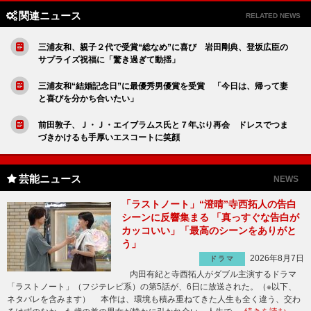
関連ニュース
RELATED NEWS
三浦友和、親子２代で受賞“総なめ”に喜び 岩田剛典、登坂広臣の
サプライズ祝福に「驚き過ぎて動揺」
三浦友和“結婚記念日”に最優秀男優賞を受賞 「今日は、帰って妻
と喜びを分かち合いたい」
前田敦子、Ｊ・Ｊ・エイブラムス氏と７年ぶり再会 ドレスでつま
づきかけるも手厚いエスコートに笑顔
芸能ニュース
NEWS
「ラストノート」“澄晴”寺西拓人の告白
シーンに反響集まる 「真っすぐな告白が
カッコいい」「最高のシーンをありがと
う」
2026年8月7日
ドラマ
内田有紀と寺西拓人がダブル主演するドラマ
「ラストノート」（フジテレビ系）の第5話が、6日に放送された。（※以下、
ネタバレを含みます） 本作は、環境も積み重ねてきた人生も全く違う、交わ