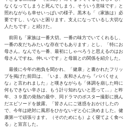
なくなってしまうと死んでしまう。そういう意味です」と
照れながらも幸せいっぱいの様子。黒木も「（家族は）必
要ですし、いないと困ります。支えになっているし大切な
人たちです」と続けた。
前田も「家族は一番大切。一番の味方でいてくれるし、
一番の友だちみたいな存在でもあります」とし、「特にお
母さん。なんでも一番、最初にしゃべろうと思えるのはお
母さんですね。仲いいです」と母親との関係を紹介した。
最後に今年の抱負を聞かれ、「健康」と書かれたフリッ
プを掲げた前田は、「いま、友和さんから『ババくせぇ
な』と言われました」と嘆きながらも「体調を崩した時に
何もできない辛さは、もう計り知れないと思って…」と昨
年、３９度の発熱の最中、同ドラマのポスター撮影に挑ん
だエピソードを披露。「皆さんにご迷惑をおかけしたの
で、今年は絶対に風邪をひかないぞと心に決めました。健
康第一で頑張ります。（そのためにも）よく寝てよく食べ
る」と宣言した。