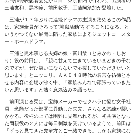
の制作発表記者会見が４日、東京都内で行われ、出演者の
三浦友和、黒木瞳、前田敦子、工藤阿須加が登壇した。
三浦が１７年ぶりに連続ドラマの主演を務めるこの作品
は、家族全員がそろって“就職活動”をすることになる、と
いうかつてない展開に陥った家族によるジェットコースタ
ー・ホームドラマ。
三浦と黒木演じる夫婦の娘・富川栞（とみかわ・しお
り）役の前田は、「親に甘えて生きているいまどきの子な
のですが、ぜひ嫌いにならないで応援していただきたいと
思います」とニッコリ。ＡＫＢ４８時代の名言を彷彿とさ
せる内容に会場が沸く中、「家族みんなで頑張っていきた
いと思います」と熱く意気込みを語った。
前田演じる栞は、宝飾メーカーでセクハラに悩む女子社
員。念願だった部署に異動した矢先、さらなる試練が襲い
かかる。役柄の上では困難に見舞われるが、初共演となっ
た両親役の２人には毎日刺激を受けているようで、前田は
「ずっと見てきた先輩方とご一緒できる。しかも家族にな