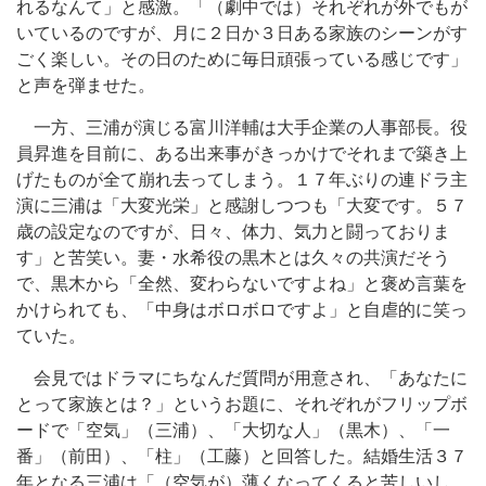
れるなんて」と感激。「（劇中では）それぞれが外でもが
いているのですが、月に２日か３日ある家族のシーンがす
ごく楽しい。その日のために毎日頑張っている感じです」
と声を弾ませた。
一方、三浦が演じる富川洋輔は大手企業の人事部長。役
員昇進を目前に、ある出来事がきっかけでそれまで築き上
げたものが全て崩れ去ってしまう。１７年ぶりの連ドラ主
演に三浦は「大変光栄」と感謝しつつも「大変です。５７
歳の設定なのですが、日々、体力、気力と闘っておりま
す」と苦笑い。妻・水希役の黒木とは久々の共演だそう
で、黒木から「全然、変わらないですよね」と褒め言葉を
かけられても、「中身はボロボロですよ」と自虐的に笑っ
ていた。
会見ではドラマにちなんだ質問が用意され、「あなたに
とって家族とは？」というお題に、それぞれがフリップボ
ードで「空気」（三浦）、「大切な人」（黒木）、「一
番」（前田）、「柱」（工藤）と回答した。結婚生活３７
年となる三浦は「（空気が）薄くなってくると苦しいし、