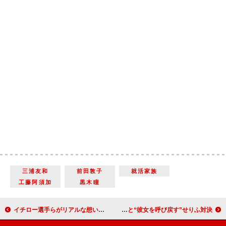
三浦友和
前田敦子
就活家族
工藤阿須加
黒木瞳
イチロー選手らがリアルな想いを発信！ トヨタがメッセージを込めたＴＶＣＭを元旦から放映開始
中島裕翔「僕は絶対に諦めない！」 カズレーザーと“彼女を呼び戻す”せりふ対決