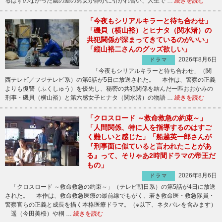
るはずのなかった歳の差の男女が静かに引かれ合い、人生で …
続きを読む
「今夜もシリアルキラーと待ち合わせ」
「磯貝（横山裕）とヒナタ（関水渚）の
共犯関係が深まってきているのがいい」
「縦山裕二さんのグッズ欲しい」
2026年8月6日
ドラマ
「今夜もシリアルキラーと待ち合わせ」（関
西テレビ／フジテレビ系）の第6話が5日に放送された。 本作は、警察の正義
よりも復讐（ふくしゅう）を優先し、秘密の共犯関係を結んだ一匹おおかみの
刑事・磯貝（横山裕）と第六感女子ヒナタ（関水渚）の物語 …
続きを読む
「クロスロード ～救命救急の約束～」
「人間関係、特に人を指導するのはすご
く難しいと感じた」「船越英一郎さんが
『刑事面に似ていると言われたことがあ
る』って、そりゃあ2時間ドラマの帝王だ
もの」
2026年8月6日
ドラマ
「クロスロード ～救命救急の約束～」（テレビ朝日系）の第5話が4日に放送
された。 本作は、救命救急医療の最前線でもがく、若き救命医・救急隊員・
警察官らの正義と成長を描く本格医療ドラマ。（※以下、ネタバレを含みます）
遥（今田美桜）や桐 …
続きを読む