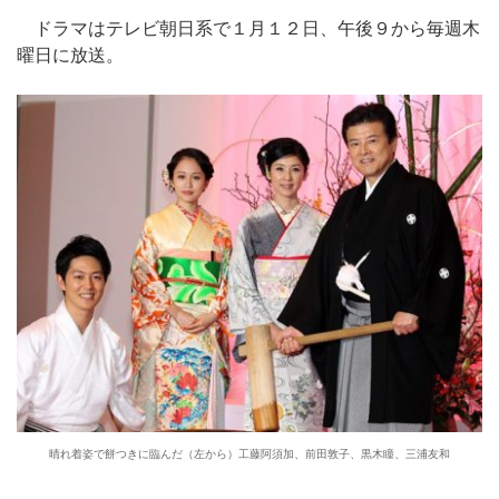
ドラマはテレビ朝日系で１月１２日、午後９から毎週木
曜日に放送。
晴れ着姿で餅つきに臨んだ（左から）工藤阿須加、前田敦子、黒木瞳、三浦友和