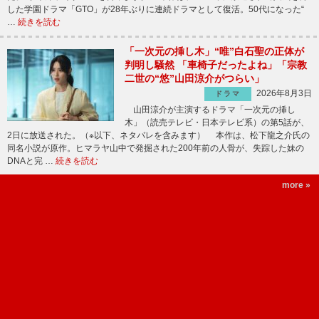
した学園ドラマ「GTO」が28年ぶりに連続ドラマとして復活。50代になった“
…
続きを読む
「一次元の挿し木」“唯”白石聖の正体が
判明し騒然 「車椅子だったよね」「宗教
二世の“悠”山田涼介がつらい」
2026年8月3日
ドラマ
山田涼介が主演するドラマ「一次元の挿し
木」（読売テレビ・日本テレビ系）の第5話が、
2日に放送された。（※以下、ネタバレを含みます） 本作は、松下龍之介氏の
同名小説が原作。ヒマラヤ山中で発掘された200年前の人骨が、失踪した妹の
DNAと完 …
続きを読む
more »