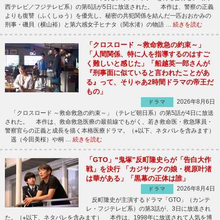
西テレビ／フジテレビ系）の第6話が5日に放送された。 本作は、警察の正義
よりも復讐（ふくしゅう）を優先し、秘密の共犯関係を結んだ一匹おおかみの
刑事・磯貝（横山裕）と第六感女子ヒナタ（関水渚）の物語 …
続きを読む
「クロスロード ～救命救急の約束～」
「人間関係、特に人を指導するのはすご
く難しいと感じた」「船越英一郎さんが
『刑事面に似ていると言われたことがあ
る』って、そりゃあ2時間ドラマの帝王だ
もの」
2026年8月6日
ドラマ
「クロスロード ～救命救急の約束～」（テレビ朝日系）の第5話が4日に放送
された。 本作は、救命救急医療の最前線でもがく、若き救命医・救急隊員・
警察官らの正義と成長を描く本格医療ドラマ。（※以下、ネタバレを含みます）
遥（今田美桜）や桐 …
続きを読む
「GTO」“鬼塚”反町隆史らが「告白大作
戦」を決行 「カジサックの娘・梶原叶渚
は華がある」「黒幕の正体は誰」
2026年8月4日
ドラマ
反町隆史が主演するドラマ「GTO」（カンテ
レ・フジテレビ系）の第3話が、3日に放送され
た。（※以下、ネタバレを含みます） 本作は、1998年に放送されて人気を博