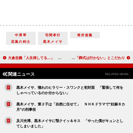
中澤琴
宅間孝行
筒井道隆
花嵐の剣士
黒木メイサ
大倉忠義「人生得してる…」 大島優子「大倉さんは生理現象が早い」と暴露
太川陽介、蛭子さんとの不仲説に言及 互いに死んでも「葬式は行かない」とこだわり
関連ニュース
RELATED NEWS
黒木メイサ、憧れのヒラリー・スワンクと初対面 「緊張して何を
しゃべっているのか分からない」
黒木メイサ、第２子は「自然に任せて」 ＮＨＫドラマで“妊娠８カ
月”の刑事役
及川光博、黒木メイサに顎クイッ＆キス 「やった僕がキュンとし
てしまいました」