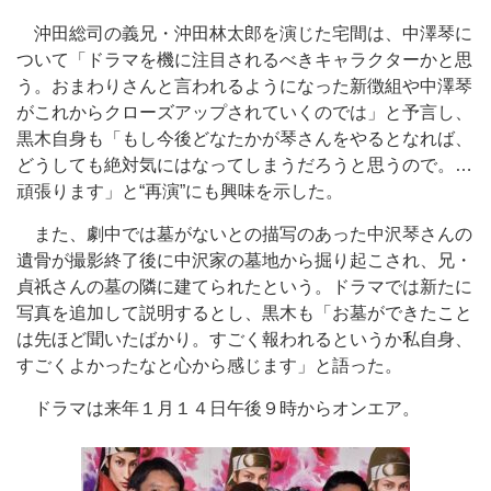
沖田総司の義兄・沖田林太郎を演じた宅間は、中澤琴に
ついて「ドラマを機に注目されるべきキャラクターかと思
う。おまわりさんと言われるようになった新徴組や中澤琴
がこれからクローズアップされていくのでは」と予言し、
黒木自身も「もし今後どなたかが琴さんをやるとなれば、
どうしても絶対気にはなってしまうだろうと思うので。…
頑張ります」と“再演”にも興味を示した。
また、劇中では墓がないとの描写のあった中沢琴さんの
遺骨が撮影終了後に中沢家の墓地から掘り起こされ、兄・
貞祇さんの墓の隣に建てられたという。ドラマでは新たに
写真を追加して説明するとし、黒木も「お墓ができたこと
は先ほど聞いたばかり。すごく報われるというか私自身、
すごくよかったなと心から感じます」と語った。
ドラマは来年１月１４日午後９時からオンエア。