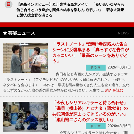
【悪貨インタビュー】及川光博＆黒木メイサ 「疑い合いながらも
信じ合うという奇妙な関係の結末を楽しんでほしい」 若き大富豪
と潜入捜査官を演じる
芸能ニュース
NEWS
「ラストノート」“澄晴”寺西拓人の告白
シーンに反響集まる 「真っすぐな告白が
カッコいい」「最高のシーンをありがと
う」
2026年8月7日
ドラマ
内田有紀と寺西拓人がダブル主演するドラマ
「ラストノート」（フジテレビ系）の第5話が、6日に放送された。（※以下、
ネタバレを含みます） 本作は、環境も積み重ねてきた人生も全く違う、交わ
るはずのなかった歳の差の男女が静かに引かれ合い、人生で …
続きを読む
「今夜もシリアルキラーと待ち合わせ」
「磯貝（横山裕）とヒナタ（関水渚）の
共犯関係が深まってきているのがいい」
「縦山裕二さんのグッズ欲しい」
2026年8月6日
ドラマ
「今夜もシリアルキラーと待ち合わせ」（関