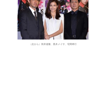
（左から）筒井道隆、黒木メイサ、宅間孝行