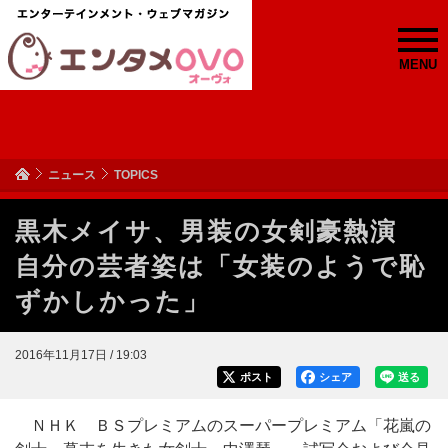
MENU
ニュース
TOPICS
黒木メイサ、男装の女剣豪熱演
自分の芸者姿は「女装のようで恥
ずかしかった」
2016年11月17日 / 19:03
ポスト
シェア
送る
ＮＨＫ ＢＳプレミアムのスーパープレミアム「花嵐の