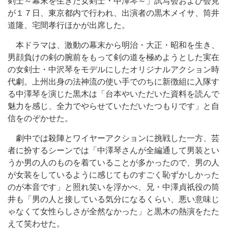
剣士～幕末を生きた女剣士・中澤琴～」試写会および会見
が１７日、東京都内で行われ、出演者の黒木メイサ、筒井
道隆、宅間孝行ほかが出席した。
本ドラマは、激動の幕末から明治・大正・昭和を生き、
男顔負けの剣の腕前をもって剣の道を極めようとした実在
の女剣士・中沢琴をモデルにしたオリジナルアクション時
代劇。上州出身の法神流の使い手でのちに新徴組に入隊す
る中澤琴を演じた黒木は「台本やいただいた資料を読んで
魅力を感じ、全力でやらせていただいたつもりです」と自
信をのぞかせた。
劇中では殺陣とワイヤーアクションに挑戦した一方、芸
者に扮するシーンでは「中澤琴さんが全編通して男装とい
うか男の人のものを着ていることが多かったので、男の人
が女装をしているように感じてものすごく恥ずかしかった
のが本音です」と照れ笑いを浮かべ、兄・中澤貞祇役の筒
井も「男の人と接している気分になるくらい、悪い意味じ
ゃなくて女性らしさが全然なかった」と黒木の熱演をたた
えて笑わせた。