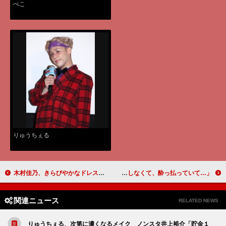
ぺこ
りゅうちぇる
木村佳乃、きらびやかなドレス姿で登場 仕事と子育ては「きっぱり分ける！」
筧美和子、“イケナイ女”演じた写真集 「ちょっとだらしなくて、酔っ払っていて…」
関連ニュース
RELATED NEWS
りゅうちぇる、次第に濃くなるメイク ノンスタ井上裕介「貯金１