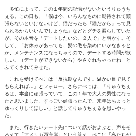
多忙によって、この１年間の記憶がないというりゅうち
ぇる。この日も、「僕は今、いろんなものに期待されて頑
張らないといけないけど、猫だったら『猫だから』って見
られるからいいんでしょうね」などとグチを漏らしていた
が、その本音を「デートしたいの、２人で」と明かす。そ
して、「お休みがあっても、髪の毛を染めにいかなきゃと
か、メンテナンスになっちゃうので、デートする時間が欲
しい。（デートができないから）やさぐれちゃったね」と
ふてくされてみせた。
これを受けてぺこは「反抗期なんです。温かい目で見て
もらえれば…」とフォロー。さらにぺこは、「りゅうちぇ
るは、本当に頑張っていて、この１年で大人の男性になっ
たと思いました。すっごい頑張ったんで、来年はちょっと
ゆっくりしてほしい」と話してりゅうちぇるを思いやっ
た。
また、行きたいデート先について話がおよぶと、声をそ
ろえて「アメリカ西海岸」という答え。ぺこは「私たちが