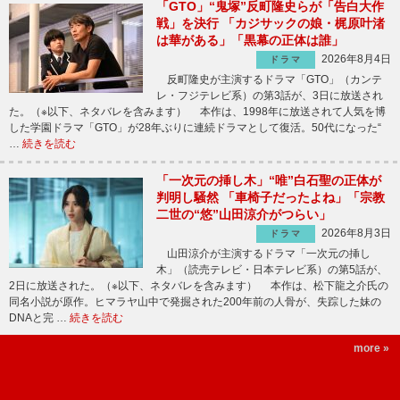
「GTO」“鬼塚”反町隆史らが「告白大作
戦」を決行 「カジサックの娘・梶原叶渚
は華がある」「黒幕の正体は誰」
2026年8月4日
ドラマ
反町隆史が主演するドラマ「GTO」（カンテ
レ・フジテレビ系）の第3話が、3日に放送され
た。（※以下、ネタバレを含みます） 本作は、1998年に放送されて人気を博
した学園ドラマ「GTO」が28年ぶりに連続ドラマとして復活。50代になった“
…
続きを読む
「一次元の挿し木」“唯”白石聖の正体が
判明し騒然 「車椅子だったよね」「宗教
二世の“悠”山田涼介がつらい」
2026年8月3日
ドラマ
山田涼介が主演するドラマ「一次元の挿し
木」（読売テレビ・日本テレビ系）の第5話が、
2日に放送された。（※以下、ネタバレを含みます） 本作は、松下龍之介氏の
同名小説が原作。ヒマラヤ山中で発掘された200年前の人骨が、失踪した妹の
DNAと完 …
続きを読む
more »