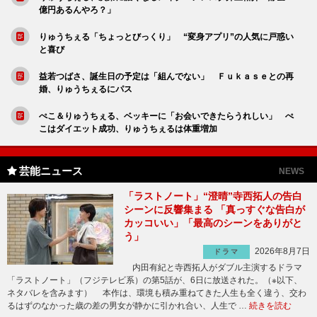
億円あるんやろ？」
りゅうちぇる「ちょっとびっくり」 “変身アプリ”の人気に戸惑い
と喜び
益若つばさ、誕生日の予定は「組んでない」 Ｆｕｋａｓｅとの再
婚、りゅうちぇるにパス
ぺこ＆りゅうちぇる、ベッキーに「お会いできたらうれしい」 ぺ
こはダイエット成功、りゅうちぇるは体重増加
芸能ニュース
NEWS
「ラストノート」“澄晴”寺西拓人の告白
シーンに反響集まる 「真っすぐな告白が
カッコいい」「最高のシーンをありがと
う」
2026年8月7日
ドラマ
内田有紀と寺西拓人がダブル主演するドラマ
「ラストノート」（フジテレビ系）の第5話が、6日に放送された。（※以下、
ネタバレを含みます） 本作は、環境も積み重ねてきた人生も全く違う、交わ
るはずのなかった歳の差の男女が静かに引かれ合い、人生で …
続きを読む