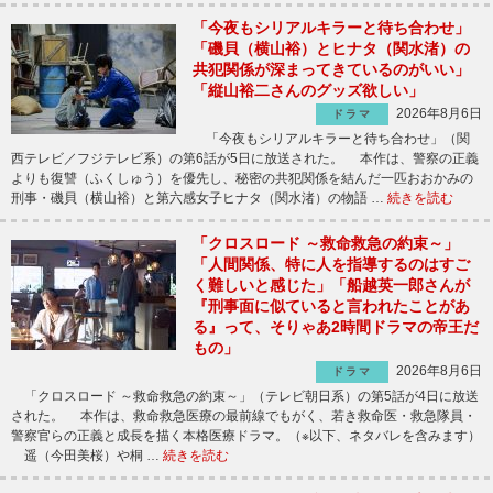
「今夜もシリアルキラーと待ち合わせ」
「磯貝（横山裕）とヒナタ（関水渚）の
共犯関係が深まってきているのがいい」
「縦山裕二さんのグッズ欲しい」
2026年8月6日
ドラマ
「今夜もシリアルキラーと待ち合わせ」（関
西テレビ／フジテレビ系）の第6話が5日に放送された。 本作は、警察の正義
よりも復讐（ふくしゅう）を優先し、秘密の共犯関係を結んだ一匹おおかみの
刑事・磯貝（横山裕）と第六感女子ヒナタ（関水渚）の物語 …
続きを読む
「クロスロード ～救命救急の約束～」
「人間関係、特に人を指導するのはすご
く難しいと感じた」「船越英一郎さんが
『刑事面に似ていると言われたことがあ
る』って、そりゃあ2時間ドラマの帝王だ
もの」
2026年8月6日
ドラマ
「クロスロード ～救命救急の約束～」（テレビ朝日系）の第5話が4日に放送
された。 本作は、救命救急医療の最前線でもがく、若き救命医・救急隊員・
警察官らの正義と成長を描く本格医療ドラマ。（※以下、ネタバレを含みます）
遥（今田美桜）や桐 …
続きを読む