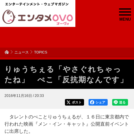
MENU
ニュース
TOPICS
りゅうちぇる「やさぐれちゃっ
たね」 ぺこ「反抗期なんです」
2016年11月16日 / 20:33
ポスト
シェア
送る
タレントのぺことりゅうちぇるが、１６日に東京都内で
行われた映画『メン・イン・キャット』公開直前イベント
に出席した。