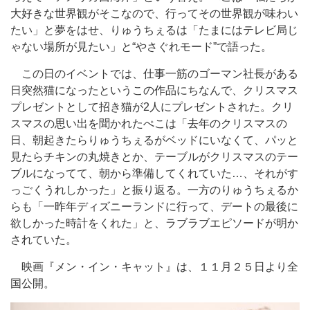
大好きな世界観がそこなので、行ってその世界観が味わい
たい」と夢をはせ、りゅうちぇるは「たまにはテレビ局じ
ゃない場所が見たい」と“やさぐれモード”で語った。
この日のイベントでは、仕事一筋のゴーマン社長がある
日突然猫になったというこの作品にちなんで、クリスマス
プレゼントとして招き猫が2人にプレゼントされた。クリ
スマスの思い出を聞かれたぺこは「去年のクリスマスの
日、朝起きたらりゅうちぇるがベッドにいなくて、パッと
見たらチキンの丸焼きとか、テーブルがクリスマスのテー
ブルになってて、朝から準備してくれていた…、それがす
っごくうれしかった」と振り返る。一方のりゅうちぇるか
らも「一昨年ディズニーランドに行って、デートの最後に
欲しかった時計をくれた」と、ラブラブエピソードが明か
されていた。
映画『メン・イン・キャット』は、１１月２５日より全
国公開。