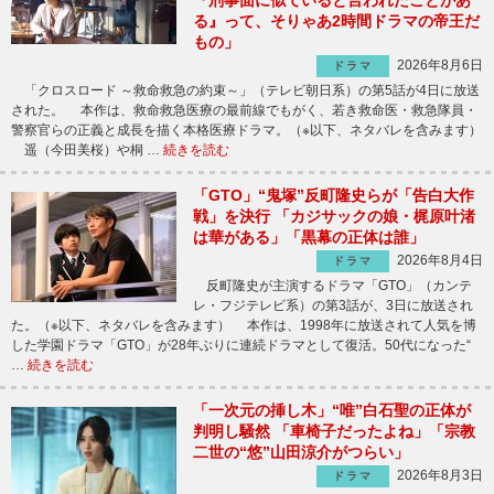
『刑事面に似ていると言われたことがあ
る』って、そりゃあ2時間ドラマの帝王だ
もの」
2026年8月6日
ドラマ
「クロスロード ～救命救急の約束～」（テレビ朝日系）の第5話が4日に放送
された。 本作は、救命救急医療の最前線でもがく、若き救命医・救急隊員・
警察官らの正義と成長を描く本格医療ドラマ。（※以下、ネタバレを含みます）
遥（今田美桜）や桐 …
続きを読む
「GTO」“鬼塚”反町隆史らが「告白大作
戦」を決行 「カジサックの娘・梶原叶渚
は華がある」「黒幕の正体は誰」
2026年8月4日
ドラマ
反町隆史が主演するドラマ「GTO」（カンテ
レ・フジテレビ系）の第3話が、3日に放送され
た。（※以下、ネタバレを含みます） 本作は、1998年に放送されて人気を博
した学園ドラマ「GTO」が28年ぶりに連続ドラマとして復活。50代になった“
…
続きを読む
「一次元の挿し木」“唯”白石聖の正体が
判明し騒然 「車椅子だったよね」「宗教
二世の“悠”山田涼介がつらい」
2026年8月3日
ドラマ