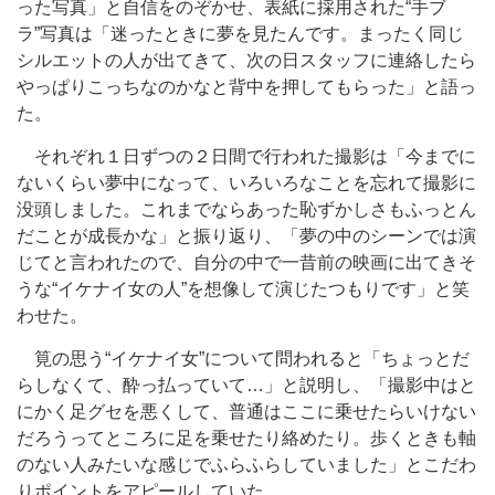
った写真」と自信をのぞかせ、表紙に採用された“手ブ
ラ”写真は「迷ったときに夢を見たんです。まったく同じ
シルエットの人が出てきて、次の日スタッフに連絡したら
やっぱりこっちなのかなと背中を押してもらった」と語っ
た。
それぞれ１日ずつの２日間で行われた撮影は「今までに
ないくらい夢中になって、いろいろなことを忘れて撮影に
没頭しました。これまでならあった恥ずかしさもふっとん
だことが成長かな」と振り返り、「夢の中のシーンでは演
じてと言われたので、自分の中で一昔前の映画に出てきそ
うな“イケナイ女の人”を想像して演じたつもりです」と笑
わせた。
筧の思う“イケナイ女”について問われると「ちょっとだ
らしなくて、酔っ払っていて…」と説明し、「撮影中はと
にかく足グセを悪くして、普通はここに乗せたらいけない
だろうってところに足を乗せたり絡めたり。歩くときも軸
のない人みたいな感じでふらふらしていました」とこだわ
りポイントをアピールしていた。