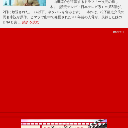
山田涼介が主演するドラマ「一次元の挿し
木」（読売テレビ・日本テレビ系）の第5話が、
2日に放送された。（※以下、ネタバレを含みます） 本作は、松下龍之介氏の
同名小説が原作。ヒマラヤ山中で発掘された200年前の人骨が、失踪した妹の
DNAと完 …
続きを読む
more »