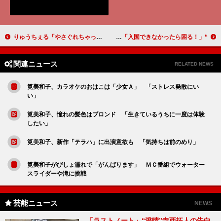
りゅうちぇる「やさぐれちゃったね」 ぺこ「反抗期なんです」
“熟女好き”綾部、ヒラリーいじりに困惑 「入国できなかったら困る！」
関連ニュース
RELATED NEWS
筧美和子、カラオケのおはこは「少女Ａ」 「ストレス発散にい
い」
筧美和子、憧れの髪色はブロンド 「生きているうちに一度は体験
したい」
筧美和子、新作「テラハ」に出演意欲も 「気持ちは前のめり」
筧美和子がびしょ濡れで「がんばります」 ＭＣ番組でウォーター
スライダーや滝に挑戦
芸能ニュース
NEWS
「ラストノート」“澄晴”寺西拓人の告白