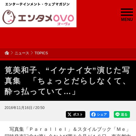
MENU
ニュース
TOPICS
筧美和子、“イケナイ女”演じた写
真集 「ちょっとだらしなくて、
酔っ払っていて…」
2016年11月16日 / 20:50
ポスト
シェア
送る
写真集「Ｐａｒａｌｌｅｌ」＆スタイルブック「Ｍｅ」