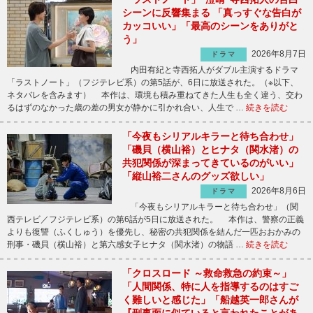
シーンに反響集まる 「真っすぐな告白が
カッコいい」「最高のシーンをありがと
う」
2026年8月7日
ドラマ
内田有紀と寺西拓人がダブル主演するドラマ
「ラストノート」（フジテレビ系）の第5話が、6日に放送された。（※以下、
ネタバレを含みます） 本作は、環境も積み重ねてきた人生も全く違う、交わ
るはずのなかった歳の差の男女が静かに引かれ合い、人生で …
続きを読む
「今夜もシリアルキラーと待ち合わせ」
「磯貝（横山裕）とヒナタ（関水渚）の
共犯関係が深まってきているのがいい」
「縦山裕二さんのグッズ欲しい」
2026年8月6日
ドラマ
「今夜もシリアルキラーと待ち合わせ」（関
西テレビ／フジテレビ系）の第6話が5日に放送された。 本作は、警察の正義
よりも復讐（ふくしゅう）を優先し、秘密の共犯関係を結んだ一匹おおかみの
刑事・磯貝（横山裕）と第六感女子ヒナタ（関水渚）の物語 …
続きを読む
「クロスロード ～救命救急の約束～」
「人間関係、特に人を指導するのはすご
く難しいと感じた」「船越英一郎さんが