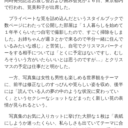
同時発売記念お渡し会および囲み会見が１６日、東京都内
で行われ、筧美和子が出席した。
プライベートな筧を詰め込んだというスタイルブックで
数ページにわたって公開した部屋は「１人暮らしを始めて
１年半くらいたつ自宅で撮影したので、すごく掃除をしま
した。お姉ちゃんが週３とかで来るので半分一緒に住んで
いるみたいな感じ」と苦笑し、自宅でクリスマスパーティ
ーをする相手については「とくに予定はないですし、むし
ろそういう方がいたらいいとは思うのですが…」とクリス
マスの予定は仕事だと明かした。
一方、写真集は女性も男性も楽しめる世界観をテーマ
に、前半は修正なしのすっぴんや筧らしい姿を収め、後半
には「読んでいる人の夢の中のような状況に変わってい
く」というセクシーなショットなどまったく新しい筧の表
情が見られるという。
写真集のお気に入りカットに挙げた大胆な１枚は「表紙
にしようか迷ったくらい、私らしさも出ていてテーマに合