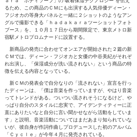
ａｒａ ボディソープ」の“吸着保湿テクノロジー”を伝え
るため、この商品のＣＭにも出演する人気俳優ディーン・
フジオカの等身大パネルと一緒に２ショットのようなアン
グルで撮影できる「ｈａｄａｋａｒａツーショットフォト
ブース」を、１０月１７日から期間限定で、東京メトロ新
宿駅メトロプロムナードに設置する。
新商品の発売に合わせてオンエアが開始された２篇の新
ＣＭでは、ディーン・フジオカと女優の中谷美紀がそれぞ
れ出演し、「保湿成分が洗い流されない」という商品の特
徴を伝える内容となっている。
新ＣＭの発表会で自分なりの「流されない」宣言を行っ
たディーンは、「僕は音楽を作っていますが、やはり音楽
ってトレンドがある。ついつい流されそうになるけど、や
っぱり自分のスタイルに忠実で、アイデンティティーに正
直にありたいなと自分に言い聞かせながら活動をしていま
す」と説明。音楽活動についてはまだあまり知られていな
いが、彼自身が作詞作曲しプロデュースした初のアルバム
「Ｃｙｃｌｅ」が今年４月に発売されている。