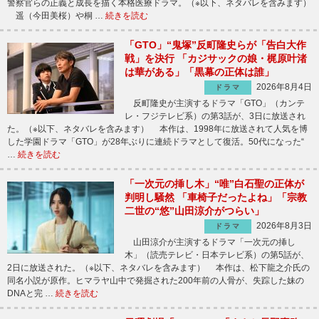
警察官らの正義と成長を描く本格医療ドラマ。（※以下、ネタバレを含みます）
遥（今田美桜）や桐 …
続きを読む
「GTO」“鬼塚”反町隆史らが「告白大作
戦」を決行 「カジサックの娘・梶原叶渚
は華がある」「黒幕の正体は誰」
2026年8月4日
ドラマ
反町隆史が主演するドラマ「GTO」（カンテ
レ・フジテレビ系）の第3話が、3日に放送され
た。（※以下、ネタバレを含みます） 本作は、1998年に放送されて人気を博
した学園ドラマ「GTO」が28年ぶりに連続ドラマとして復活。50代になった“
…
続きを読む
「一次元の挿し木」“唯”白石聖の正体が
判明し騒然 「車椅子だったよね」「宗教
二世の“悠”山田涼介がつらい」
2026年8月3日
ドラマ
山田涼介が主演するドラマ「一次元の挿し
木」（読売テレビ・日本テレビ系）の第5話が、
2日に放送された。（※以下、ネタバレを含みます） 本作は、松下龍之介氏の
同名小説が原作。ヒマラヤ山中で発掘された200年前の人骨が、失踪した妹の
DNAと完 …
続きを読む