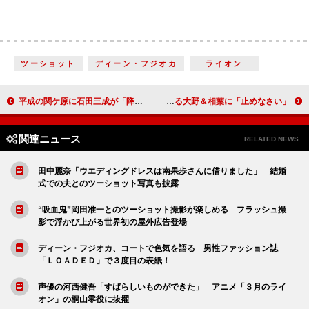
ツーショット
ディーン・フジオカ
ライオン
平成の関ケ原に石田三成が「降りてきた」！ 山本耕史トークイベント開催
松岡昌宏、女装姿に「嵐が騒いでます」 “待ち受け画面”にする大野＆相葉に「止めなさい」
関連ニュース
RELATED NEWS
田中麗奈「ウエディングドレスは南果歩さんに借りました」 結婚
式での夫とのツーショット写真も披露
“吸血鬼”岡田准一とのツーショット撮影が楽しめる フラッシュ撮
影で浮かび上がる世界初の屋外広告登場
ディーン・フジオカ、コートで色気を語る 男性ファッション誌
「ＬＯＡＤＥＤ」で３度目の表紙！
声優の河西健吾「すばらしいものができた」 アニメ「３月のライ
オン」の桐山零役に抜擢