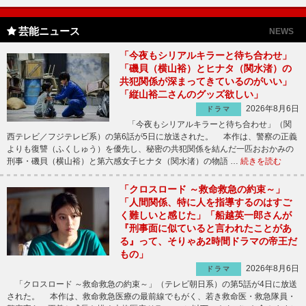
芸能ニュース
NEWS
「今夜もシリアルキラーと待ち合わせ」
「磯貝（横山裕）とヒナタ（関水渚）の
共犯関係が深まってきているのがいい」
「縦山裕二さんのグッズ欲しい」
2026年8月6日
ドラマ
「今夜もシリアルキラーと待ち合わせ」（関
西テレビ／フジテレビ系）の第6話が5日に放送された。 本作は、警察の正義
よりも復讐（ふくしゅう）を優先し、秘密の共犯関係を結んだ一匹おおかみの
刑事・磯貝（横山裕）と第六感女子ヒナタ（関水渚）の物語 …
続きを読む
「クロスロード ～救命救急の約束～」
「人間関係、特に人を指導するのはすご
く難しいと感じた」「船越英一郎さんが
『刑事面に似ていると言われたことがあ
る』って、そりゃあ2時間ドラマの帝王だ
もの」
2026年8月6日
ドラマ
「クロスロード ～救命救急の約束～」（テレビ朝日系）の第5話が4日に放送
された。 本作は、救命救急医療の最前線でもがく、若き救命医・救急隊員・