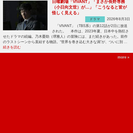
日曜劇場「VIVANT」「まさか長野専務
（小日向文世）が…」「こうなると皆が
怪しく見える」
2026年8月3日
ドラマ
「VIVANT」（TBS系）の第12話が2日に放送
された。 本作は、2023年夏、日本中を熱狂さ
せたドラマの続編。乃木憂助（堺雅人）の冒険には、まだ続きがあった。前作
のラストシーンから直結する物語。“世界を巻き込む大きな渦”が、ついに別 …
続きを読む
more »