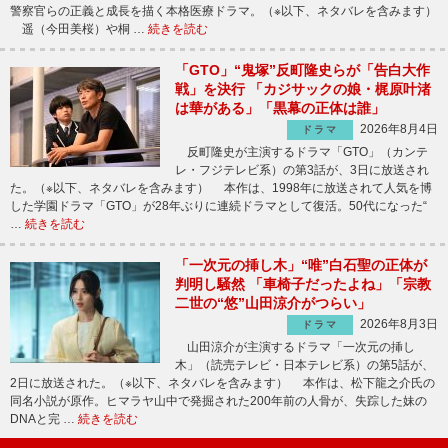
警察官らの正義と成長を描く本格医療ドラマ。（※以下、ネタバレを含みます）
遥（今田美桜）や桐 …
続きを読む
「GTO」“鬼塚”反町隆史らが「告白大作
戦」を決行 「カジサックの娘・梶原叶渚
は華がある」「黒幕の正体は誰」
2026年8月4日
ドラマ
反町隆史が主演するドラマ「GTO」（カンテ
レ・フジテレビ系）の第3話が、3日に放送され
た。（※以下、ネタバレを含みます） 本作は、1998年に放送されて人気を博
した学園ドラマ「GTO」が28年ぶりに連続ドラマとして復活。50代になった“
…
続きを読む
「一次元の挿し木」“唯”白石聖の正体が
判明し騒然 「車椅子だったよね」「宗教
二世の“悠”山田涼介がつらい」
2026年8月3日
ドラマ
山田涼介が主演するドラマ「一次元の挿し
木」（読売テレビ・日本テレビ系）の第5話が、
2日に放送された。（※以下、ネタバレを含みます） 本作は、松下龍之介氏の
同名小説が原作。ヒマラヤ山中で発掘された200年前の人骨が、失踪した妹の
DNAと完 …
続きを読む