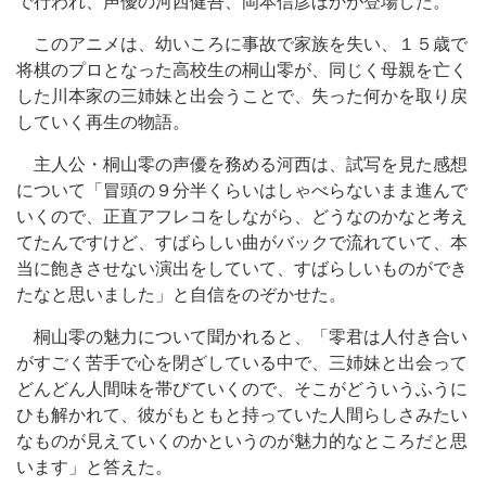
で行われ、声優の河西健吾、岡本信彦ほかが登場した。
このアニメは、幼いころに事故で家族を失い、１５歳で
将棋のプロとなった高校生の桐山零が、同じく母親を亡く
した川本家の三姉妹と出会うことで、失った何かを取り戻
していく再生の物語。
主人公・桐山零の声優を務める河西は、試写を見た感想
について「冒頭の９分半くらいはしゃべらないまま進んで
いくので、正直アフレコをしながら、どうなのかなと考え
てたんですけど、すばらしい曲がバックで流れていて、本
当に飽きさせない演出をしていて、すばらしいものができ
たなと思いました」と自信をのぞかせた。
桐山零の魅力について聞かれると、「零君は人付き合い
がすごく苦手で心を閉ざしている中で、三姉妹と出会って
どんどん人間味を帯びていくので、そこがどういうふうに
ひも解かれて、彼がもともと持っていた人間らしさみたい
なものが見えていくのかというのが魅力的なところだと思
います」と答えた。