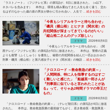
「ラストノート」（フジテレビ系）の第5話が、6日に放送された。（※以下、
ネタバレを含みます） 本作は、環境も積み重ねてきた人生も全く違う、交わ
るはずのなかった歳の差の男女が静かに引かれ合い、人生で …
続きを読む
「今夜もシリアルキラーと待ち合わせ」
「磯貝（横山裕）とヒナタ（関水渚）の
共犯関係が深まってきているのがいい」
「縦山裕二さんのグッズ欲しい」
2026年8月6日
ドラマ
「今夜もシリアルキラーと待ち合わせ」（関
西テレビ／フジテレビ系）の第6話が5日に放送された。 本作は、警察の正義
よりも復讐（ふくしゅう）を優先し、秘密の共犯関係を結んだ一匹おおかみの
刑事・磯貝（横山裕）と第六感女子ヒナタ（関水渚）の物語 …
続きを読む
「クロスロード ～救命救急の約束～」
「人間関係、特に人を指導するのはすご
く難しいと感じた」「船越英一郎さんが
『刑事面に似ていると言われたことがあ
る』って、そりゃあ2時間ドラマの帝王だ
もの」
2026年8月6日
ドラマ
「クロスロード ～救命救急の約束～」（テレビ朝日系）の第5話が4日に放送
された。 本作は、救命救急医療の最前線でもがく、若き救命医・救急隊員・