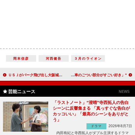
岡本信彦
河西健吾
３月のライオン
ＵＳＪがパーク飛び出し大阪城で期間限定イベント 真田幸村テーマのライブショーも
“レーサー女子”のマギーがライセンスを取得 「車のごつい部分がすごい好き」
芸能ニュース
NEWS
「ラストノート」“澄晴”寺西拓人の告白
シーンに反響集まる 「真っすぐな告白が
カッコいい」「最高のシーンをありがと
う」
2026年8月7日
ドラマ
内田有紀と寺西拓人がダブル主演するドラマ