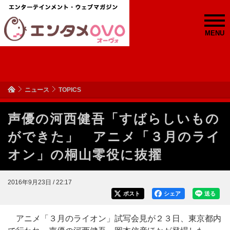
MENU
ニュース
TOPICS
声優の河西健吾「すばらしいもの
ができた」 アニメ「３月のライ
オン」の桐山零役に抜擢
2016年9月23日 / 22:17
ポスト
シェア
送る
アニメ「３月のライオン」試写会見が２３日、東京都内