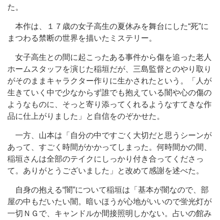
た。
本作は、１７歳の女子高生の夏休みを舞台にした“死”に
まつわる禁断の世界を描いたミステリー。
女子高生との間に起こったある事件から傷を追った老人
ホームスタッフを演じた稲垣だが、三島監督とのやり取り
がそのままキャラクター作りに生かされたという。「人が
生きていく中で少なからず誰でも抱えている闇や心の傷の
ようなものに、そっと寄り添ってくれるようなすてきな作
品に仕上がりました」と自信をのぞかせた。
一方、山本は「自分の中ですごく大切だと思うシーンが
あって、すごく時間がかかってしまった。何時間かの間、
稲垣さんは全部のテイクにしっかり付き合ってくださっ
て。ありがとうございました」と改めて感謝を述べた。
自身の抱える“闇”について稲垣は「基本が闇なので、部
屋の中もだいたい闇。暗いほうが心地がいいので蛍光灯が
一切ＮＧで、キャンドルか間接照明しかない。占いの館み