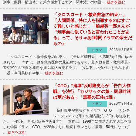
刑事・磯貝（横山裕）と第六感女子ヒナタ（関水渚）の物語 …
続きを読む
「クロスロード ～救命救急の約束～」
「人間関係、特に人を指導するのはすご
く難しいと感じた」「船越英一郎さんが
『刑事面に似ていると言われたことがあ
る』って、そりゃあ2時間ドラマの帝王だ
もの」
2026年8月6日
ドラマ
「クロスロード ～救命救急の約束～」（テレビ朝日系）の第5話が4日に放送
された。 本作は、救命救急医療の最前線でもがく、若き救命医・救急隊員・
警察官らの正義と成長を描く本格医療ドラマ。（※以下、ネタバレを含みます）
遥（今田美桜）や桐 …
続きを読む
「GTO」“鬼塚”反町隆史らが「告白大作
戦」を決行 「カジサックの娘・梶原叶渚
は華がある」「黒幕の正体は誰」
2026年8月4日
ドラマ
反町隆史が主演するドラマ「GTO」（カンテ
レ・フジテレビ系）の第3話が、3日に放送され
た。（※以下、ネタバレを含みます） 本作は、1998年に放送されて人気を博
した学園ドラマ「GTO」が28年ぶりに連続ドラマとして復活。50代になった“
…
続きを読む