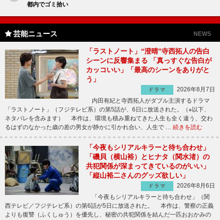
都内でゴミ拾い
芸能ニュース
NEWS
「ラストノート」“澄晴”寺西拓人の告白
シーンに反響集まる 「真っすぐな告白が
カッコいい」「最高のシーンをありがと
う」
2026年8月7日
ドラマ
内田有紀と寺西拓人がダブル主演するドラマ
「ラストノート」（フジテレビ系）の第5話が、6日に放送された。（※以下、
ネタバレを含みます） 本作は、環境も積み重ねてきた人生も全く違う、交わ
るはずのなかった歳の差の男女が静かに引かれ合い、人生で …
続きを読む
「今夜もシリアルキラーと待ち合わせ」
「磯貝（横山裕）とヒナタ（関水渚）の
共犯関係が深まってきているのがいい」
「縦山裕二さんのグッズ欲しい」
2026年8月6日
ドラマ
「今夜もシリアルキラーと待ち合わせ」（関
西テレビ／フジテレビ系）の第6話が5日に放送された。 本作は、警察の正義
よりも復讐（ふくしゅう）を優先し、秘密の共犯関係を結んだ一匹おおかみの