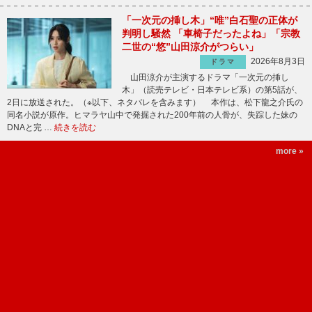
「一次元の挿し木」“唯”白石聖の正体が
判明し騒然 「車椅子だったよね」「宗教
二世の“悠”山田涼介がつらい」
2026年8月3日
ドラマ
山田涼介が主演するドラマ「一次元の挿し
木」（読売テレビ・日本テレビ系）の第5話が、
2日に放送された。（※以下、ネタバレを含みます） 本作は、松下龍之介氏の
同名小説が原作。ヒマラヤ山中で発掘された200年前の人骨が、失踪した妹の
DNAと完 …
続きを読む
more »