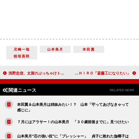
児嶋一哉
山本美月
本田翼
稲垣吾郎
浅野忠信、太賀のぶっちゃけトークにタジタジ… 筒井真理子、主演女優賞の期待に「ハードルを下げて」
ＴＡＫＡＨＩＲＯ＆斎藤工がおそろい“赤パンツ”で登場 ＴＡＫＡＨＩＲＯ「斎藤工になりたい」
関連ニュース
RELATED NEWS
本田翼＆山本美月は姉妹みたい！？ 山本「守ってあげなきゃって
感じに」
７月にはアラサー！の山本美月 「３０歳前後までに」見つけたい
山本美月“芯の強い役”に「プレッシャー」 貞子に敗れた伽椰子は