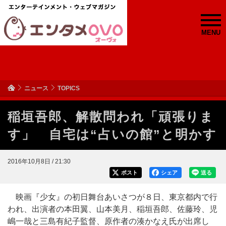
MENU
ニュース
TOPICS
稲垣吾郎、解散問われ「頑張りま
す」 自宅は“占いの館”と明かす
2016年10月8日 / 21:30
ポスト
シェア
送る
映画『少女』の初日舞台あいさつが８日、東京都内で行
われ、出演者の本田翼、山本美月、稲垣吾郎、佐藤玲、児
嶋一哉と三島有紀子監督、原作者の湊かなえ氏が出席し