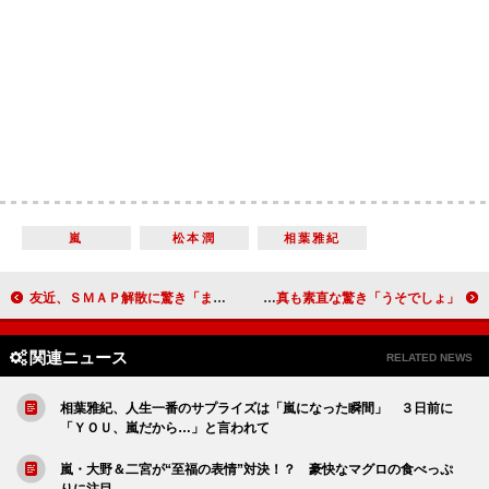
嵐
松本潤
相葉雅紀
友近、ＳＭＡＰ解散に驚き「まさか本当になるとは」 しずちゃんは南キャン解散に前向き？
土屋太鳳、驚異の肺活量５０００ｃｃ超え 竹内涼真も素直な驚き「うそでしょ」
関連ニュース
RELATED NEWS
相葉雅紀、人生一番のサプライズは「嵐になった瞬間」 ３日前に
「ＹＯＵ、嵐だから…」と言われて
嵐・大野＆二宮が“至福の表情”対決！？ 豪快なマグロの食べっぷ
りに注目