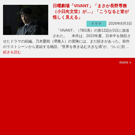
日曜劇場「VIVANT」「まさか長野専務
（小日向文世）が…」「こうなると皆が
怪しく見える」
2026年8月3日
ドラマ
「VIVANT」（TBS系）の第12話が2日に放送
された。 本作は、2023年夏、日本中を熱狂さ
せたドラマの続編。乃木憂助（堺雅人）の冒険には、まだ続きがあった。前作
のラストシーンから直結する物語。“世界を巻き込む大きな渦”が、ついに別 …
続きを読む
more »