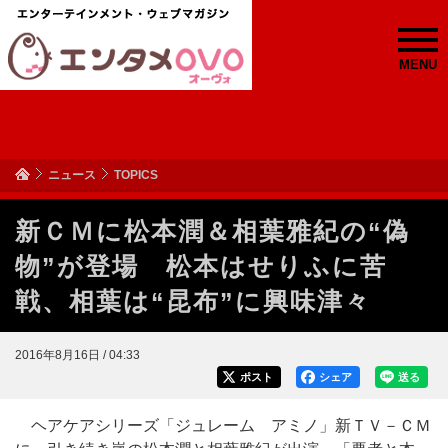
MENU
ニュース
TOPICS
新ＣＭに松本潤＆相葉雅紀の“偽
物”が登場 松本はせりふに苦
戦、相葉は“昆布”に興味津々
2016年8月16日 / 04:33
ポスト
シェア
送る
ヘアケアシリーズ「ジュレーム アミノ」新ＴＶ－ＣＭ