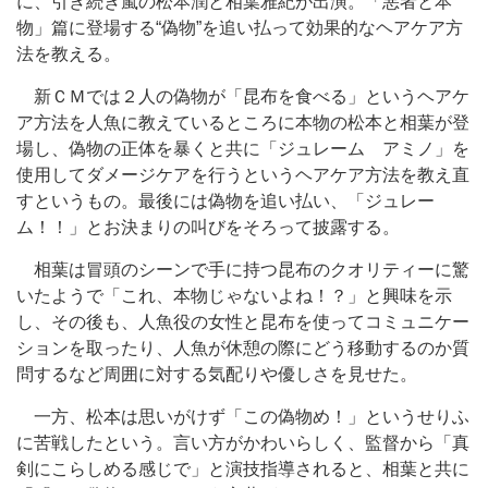
に、引き続き嵐の松本潤と相葉雅紀が出演。「悪者と本
物」篇に登場する“偽物”を追い払って効果的なヘアケア方
法を教える。
新ＣＭでは２人の偽物が「昆布を食べる」というヘアケ
ア方法を人魚に教えているところに本物の松本と相葉が登
場し、偽物の正体を暴くと共に「ジュレーム アミノ」を
使用してダメージケアを行うというヘアケア方法を教え直
すというもの。最後には偽物を追い払い、「ジュレー
ム！！」とお決まりの叫びをそろって披露する。
相葉は冒頭のシーンで手に持つ昆布のクオリティーに驚
いたようで「これ、本物じゃないよね！？」と興味を示
し、その後も、人魚役の女性と昆布を使ってコミュニケー
ションを取ったり、人魚が休憩の際にどう移動するのか質
問するなど周囲に対する気配りや優しさを見せた。
一方、松本は思いがけず「この偽物め！」というせりふ
に苦戦したという。言い方がかわいらしく、監督から「真
剣にこらしめる感じで」と演技指導されると、相葉と共に