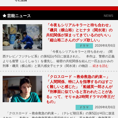
芸能ニュース
NEWS
「今夜もシリアルキラーと待ち合わせ」
「磯貝（横山裕）とヒナタ（関水渚）の
共犯関係が深まってきているのがいい」
「縦山裕二さんのグッズ欲しい」
2026年8月6日
ドラマ
「今夜もシリアルキラーと待ち合わせ」（関
西テレビ／フジテレビ系）の第6話が5日に放送された。 本作は、警察の正義
よりも復讐（ふくしゅう）を優先し、秘密の共犯関係を結んだ一匹おおかみの
刑事・磯貝（横山裕）と第六感女子ヒナタ（関水渚）の物語 …
続きを読む
「クロスロード ～救命救急の約束～」
「人間関係、特に人を指導するのはすご
く難しいと感じた」「船越英一郎さんが
『刑事面に似ていると言われたことがあ
る』って、そりゃあ2時間ドラマの帝王だ
もの」
2026年8月6日
ドラマ
「クロスロード ～救命救急の約束～」（テレビ朝日系）の第5話が4日に放送