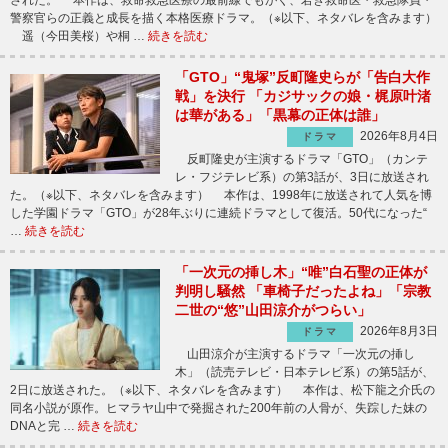
された。 本作は、救命救急医療の最前線でもがく、若き救命医・救急隊員・
警察官らの正義と成長を描く本格医療ドラマ。（※以下、ネタバレを含みます）
遥（今田美桜）や桐 …
続きを読む
「GTO」“鬼塚”反町隆史らが「告白大作
戦」を決行 「カジサックの娘・梶原叶渚
は華がある」「黒幕の正体は誰」
2026年8月4日
ドラマ
反町隆史が主演するドラマ「GTO」（カンテ
レ・フジテレビ系）の第3話が、3日に放送され
た。（※以下、ネタバレを含みます） 本作は、1998年に放送されて人気を博
した学園ドラマ「GTO」が28年ぶりに連続ドラマとして復活。50代になった“
…
続きを読む
「一次元の挿し木」“唯”白石聖の正体が
判明し騒然 「車椅子だったよね」「宗教
二世の“悠”山田涼介がつらい」
2026年8月3日
ドラマ
山田涼介が主演するドラマ「一次元の挿し
木」（読売テレビ・日本テレビ系）の第5話が、
2日に放送された。（※以下、ネタバレを含みます） 本作は、松下龍之介氏の
同名小説が原作。ヒマラヤ山中で発掘された200年前の人骨が、失踪した妹の
DNAと完 …
続きを読む