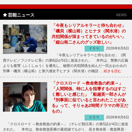
芸能ニュース
NEWS
「今夜もシリアルキラーと待ち合わせ」
「磯貝（横山裕）とヒナタ（関水渚）の
共犯関係が深まってきているのがいい」
「縦山裕二さんのグッズ欲しい」
2026年8月6日
ドラマ
「今夜もシリアルキラーと待ち合わせ」（関
西テレビ／フジテレビ系）の第6話が5日に放送された。 本作は、警察の正義
よりも復讐（ふくしゅう）を優先し、秘密の共犯関係を結んだ一匹おおかみの
刑事・磯貝（横山裕）と第六感女子ヒナタ（関水渚）の物語 …
続きを読む
「クロスロード ～救命救急の約束～」
「人間関係、特に人を指導するのはすご
く難しいと感じた」「船越英一郎さんが
『刑事面に似ていると言われたことがあ
る』って、そりゃあ2時間ドラマの帝王だ
もの」
2026年8月6日
ドラマ
「クロスロード ～救命救急の約束～」（テレビ朝日系）の第5話が4日に放送
された。 本作は、救命救急医療の最前線でもがく、若き救命医・救急隊員・