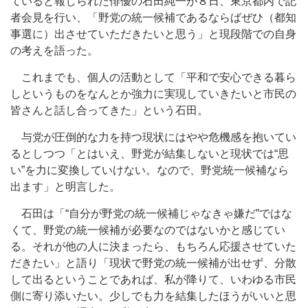
ていると報じられた俳優の石田純一が８日、東京都内で記
者会見を行い、「野党の統一候補であるならばぜひ（都知
事選に）出させていただきたいと思う」と現段階での自身
の考えを語った。
これまでも、個人の活動として「平和で安心できる暮ら
しというものをなんとか強力に実現していきたいと市民の
皆さんと話し合ってきた」という石田。
与党が圧倒的な力を持つ現状にはやや危機感を抱いてい
るとしつつ「とはいえ、野党が結集しないと現状では“思
い”を力に変換していけない。なので、野党統一候補なら
出ます」と明言した。
石田は「“自分が野党の統一候補じゃなきゃ嫌だ”ではな
くて、野党の統一候補が必要なのではないかと感じてい
る。それが他の人に決まったら、もちろん応援させていた
だきたい」と語り「現状で野党の統一候補が出せず、分散
して出るということであれば、私が降りて、いわゆる市民
側に寄り添いたい。少しでも力を結集したほうがいいと思