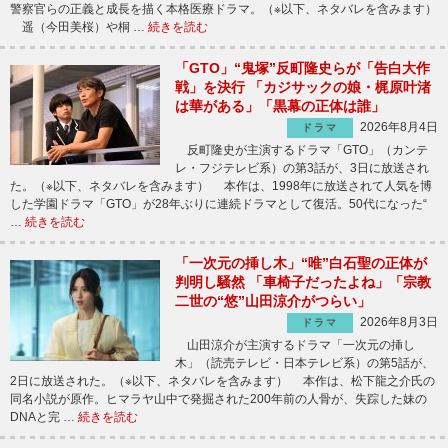
警察官らの正義と成長を描く本格医療ドラマ。（※以下、ネタバレを含みます）
遥（今田美桜）や桐 …
続きを読む
「GTO」“鬼塚”反町隆史らが「告白大作
戦」を決行 「カジサックの娘・梶原叶渚
は華がある」「黒幕の正体は誰」
2026年8月4日
ドラマ
反町隆史が主演するドラマ「GTO」（カンテ
レ・フジテレビ系）の第3話が、3日に放送され
た。（※以下、ネタバレを含みます） 本作は、1998年に放送されて人気を博
した学園ドラマ「GTO」が28年ぶりに連続ドラマとして復活。50代になった“
…
続きを読む
「一次元の挿し木」“唯”白石聖の正体が
判明し騒然 「車椅子だったよね」「宗教
二世の“悠”山田涼介がつらい」
2026年8月3日
ドラマ
山田涼介が主演するドラマ「一次元の挿し
木」（読売テレビ・日本テレビ系）の第5話が、
2日に放送された。（※以下、ネタバレを含みます） 本作は、松下龍之介氏の
同名小説が原作。ヒマラヤ山中で発掘された200年前の人骨が、失踪した妹の
DNAと完 …
続きを読む