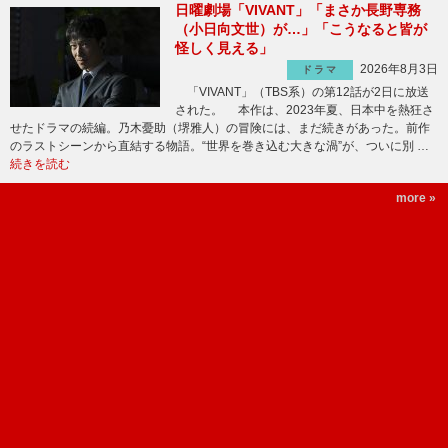
日曜劇場「VIVANT」「まさか長野専務
（小日向文世）が…」「こうなると皆が
怪しく見える」
2026年8月3日
ドラマ
「VIVANT」（TBS系）の第12話が2日に放送
された。 本作は、2023年夏、日本中を熱狂さ
せたドラマの続編。乃木憂助（堺雅人）の冒険には、まだ続きがあった。前作
のラストシーンから直結する物語。“世界を巻き込む大きな渦”が、ついに別 …
続きを読む
more »