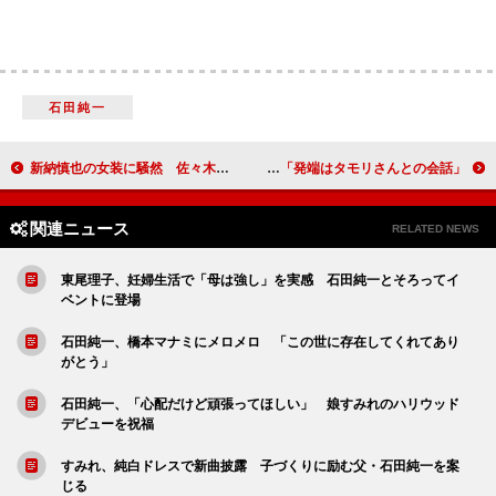
石田純一
新納慎也の女装に騒然 佐々木蔵之介「振り幅がすごい」
鶴瓶、新作落語の歌舞伎化に大喜び 「発端はタモリさんとの会話」
関連ニュース
RELATED NEWS
東尾理子、妊婦生活で「母は強し」を実感 石田純一とそろってイ
ベントに登場
石田純一、橋本マナミにメロメロ 「この世に存在してくれてあり
がとう」
石田純一、「心配だけど頑張ってほしい」 娘すみれのハリウッド
デビューを祝福
すみれ、純白ドレスで新曲披露 子づくりに励む父・石田純一を案
じる