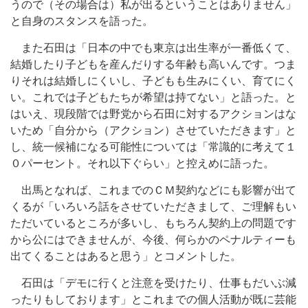
うので（その場合は）私が出るということはありません」
と自身のスタンスを語った。
また石田は「日本の中でも東京は出生率が一番低くて、
結婚したり子どもを産んだりする年齢も高いんです。つま
りそれは結婚しにくいし、子どもも生みにくい、育てにく
い。これでは子どもたちが希望は持てない」と語った。と
はいえ、現段階では野党から石田に対するアクションはな
いため「自分から（アクション）させていただきます」と
し、統一候補になる可能性については「常識的に考えて１
０パーセント。それ以下ぐらい」と控えめに語った。
出馬となれば、これまでのＣＭ契約などにも影響が出て
くるが「いろいろ話をさせていただきまして、ご理解もい
ただいているところが多いし、もちろん契約上の問題です
から公にはできませんが、今後、何らかのペナルティーも
出てくることはあると思う」とコメントした。
石田は「デモに行くと注意を受けたり、仕事もだいぶ減
ったりもしております」とこれまでの個人活動が既に芸能