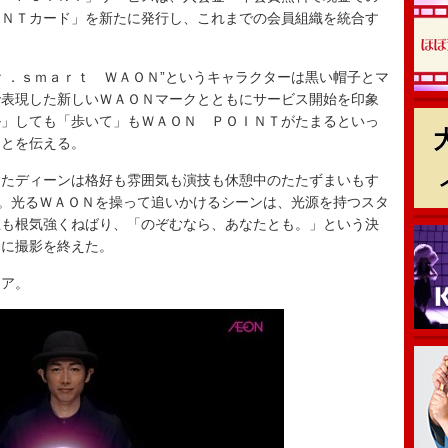
ＩＮＴカード」を新たに発行し、これまでの会員組織を統合す
．ｓｍａｒｔ ＷＡＯＮ”というキャラクターは黒い帽子とマ
で表現した新しいＷＡＯＮマークとともにサービス開始を印象
ル」しても「歩いて」もＷＡＯＮ ＰＯＩＮＴがたまるといっ
ことを伝える。
たディーンは格好も雰囲気も演技も休憩中のたたずまいもす
う。光るＷＡＯＮを操って追いかけるシーンは、光源を持つスタ
上も根気強くねばり、「のぞむなら、あなたとも。」という決
トに撮影を終えた。
ア。