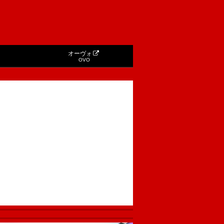
オーヴォ
OVO