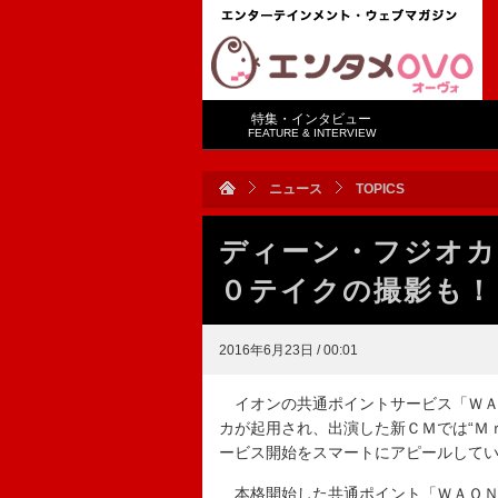
特集・インタビュー
FEATURE & INTERVIEW
ニュース
TOPICS
ディーン・フジオカ
０テイクの撮影も！
2016年6月23日 / 00:01
イオンの共通ポイントサービス「ＷＡ
カが起用され、出演した新ＣＭでは“Ｍ
ービス開始をスマートにアピールして
本格開始した共通ポイント「ＷＡＯＮ