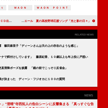
ｒｔ
ＷＡＯＮ
ＷＡＯＮ ＰＯＩＮＴ
てます」
センター２連覇の指原莉乃がエール 夏の高校野球応援ソング「光と影の日々」
RELATED NEWS
露 篠田麻里子「ディーンさんは天の上の存在のような感じ」
ナナで餌付けしています」 藤原紀香、１０歳以上も年上役に戸惑い
絶直滑降ポーズを披露 「鏡の前でこっそり反省会」
演が決まった ディーン・フジオカに１００の質問
NEWS
ト」“澄晴”寺西拓人の告白シーンに反響集まる 「真っすぐな告