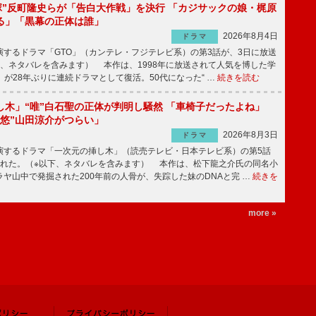
鬼塚”反町隆史らが「告白大作戦」を決行 「カジサックの娘・梶原
る」「黒幕の正体は誰」
2026年8月4日
ドラマ
するドラマ「GTO」（カンテレ・フジテレビ系）の第3話が、3日に放送
下、ネタバレを含みます） 本作は、1998年に放送されて人気を博した学
」が28年ぶりに連続ドラマとして復活。50代になった“ …
続きを読む
し木」“唯”白石聖の正体が判明し騒然 「車椅子だったよね」
“悠”山田涼介がつらい」
2026年8月3日
ドラマ
するドラマ「一次元の挿し木」（読売テレビ・日本テレビ系）の第5話
された。（※以下、ネタバレを含みます） 本作は、松下龍之介氏の同名小
ヤ山中で発掘された200年前の人骨が、失踪した妹のDNAと完 …
続きを
more »