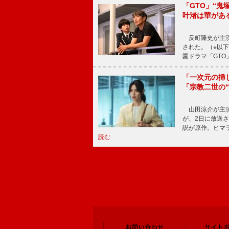
「GTO」“
叶渚は華があ
反町隆史が主演
された。（※以
園ドラマ「GTO
「一次元の挿
「宗教二世の
山田涼介が主演
が、2日に放送
説が原作。ヒマラ
読む