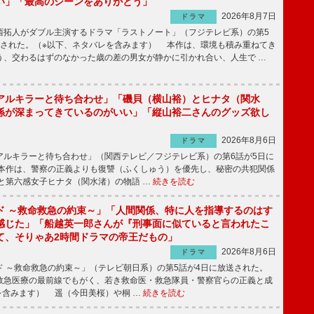
い」「最高のシーンをありがとう」
2026年8月7日
ドラマ
拓人がダブル主演するドラマ「ラストノート」（フジテレビ系）の第5
送された。（※以下、ネタバレを含みます） 本作は、環境も積み重ねてき
う、交わるはずのなかった歳の差の男女が静かに引かれ合い、人生で …
アルキラーと待ち合わせ」「磯貝（横山裕）とヒナタ（関水
係が深まってきているのがいい」「縦山裕二さんのグッズ欲し
2026年8月6日
ドラマ
ルキラーと待ち合わせ」（関西テレビ／フジテレビ系）の第6話が5日に
本作は、警察の正義よりも復讐（ふくしゅう）を優先し、秘密の共犯関係
と第六感女子ヒナタ（関水渚）の物語 …
続きを読む
ド ～救命救急の約束～」「人間関係、特に人を指導するのはす
感じた」「船越英一郎さんが『刑事面に似ていると言われたこ
て、そりゃあ2時間ドラマの帝王だもの」
2026年8月6日
ドラマ
 ～救命救急の約束～」（テレビ朝日系）の第5話が4日に放送された。
急医療の最前線でもがく、若き救命医・救急隊員・警察官らの正義と成
を含みます） 遥（今田美桜）や桐 …
続きを読む