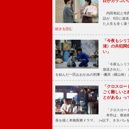
白がカッコい
内田有紀と寺西
話が、6日に放
た人生も全く違
続きを読む
「今夜もシリ
渚）の共犯関
い」
「今夜もシリア
放送された。 
を結んだ一匹おおかみの刑事・磯貝（横山裕）
「クロスロー
ごく難しいと
とがある』っ
「クロスロード
本作は、救命救
長を描く本格医療ドラマ。（※以下、ネタバレ