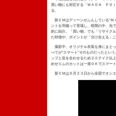
買い物にも対応する「ＷＡＯＮ ＰＯ
る。
新ＣＭはディーンがふんしている“Ｍｒ
ントを羽織って登場し、暗闇の中、光
的に紹介。「買い物」でも「リサイク
た特徴や、ポイントが「分け合える」
撮影中、オリジナル衣装を身にまとっ
べてが“スマート”そのものだったとい
ッフと息を合わせるため２０テイク以
めせりふのカットは一発ＯＫでスマー
新ＣＭは６月２３日から全国でオンエ