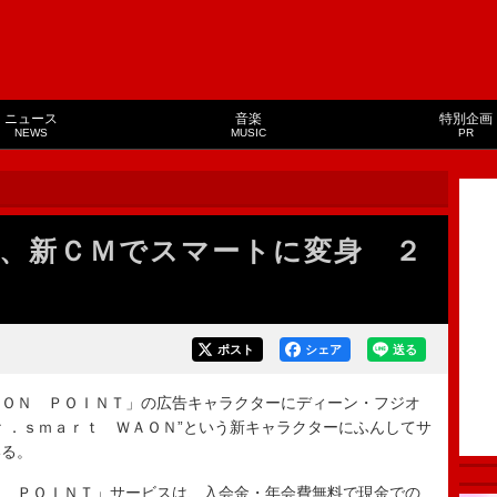
ニュース
音楽
特別企画
NEWS
MUSIC
PR
、新ＣＭでスマートに変身 ２
ポスト
シェア
送る
ＯＮ ＰＯＩＮＴ」の広告キャラクターにディーン・フジオ
ｒ．ｓｍａｒｔ ＷＡＯＮ”という新キャラクターにふんしてサ
いる。
 ＰＯＩＮＴ」サービスは、入会金・年会費無料で現金での