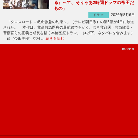
る』って、そりゃあ2時間ドラマの帝王だ
もの」
2026年8月6日
ドラマ
「クロスロード ～救命救急の約束～」（テレビ朝日系）の第5話が4日に放送
された。 本作は、救命救急医療の最前線でもがく、若き救命医・救急隊員・
警察官らの正義と成長を描く本格医療ドラマ。（※以下、ネタバレを含みます）
遥（今田美桜）や桐 …
続きを読む
more »