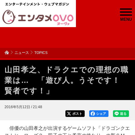
MENU
ニュース
TOPICS
山田孝之、ドラクエでの理想の職
業は… 「遊び人。うそです！
賢者です！」
2016年5月12日 / 21:48
ポスト
シェア
送る
俳優の山田孝之が出演するゲームソフト「ドラゴンクエ