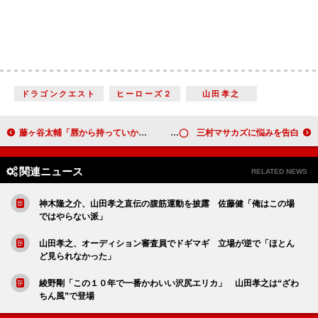
ドラゴンクエスト
ヒーローズ２
山田孝之
藤ヶ谷太輔「唇から持っていかれた」 映画Ｗ主演の窪田正孝に告白!?
桐谷美玲、“ゼロ”にしたいのは◯◯ 三村マサカズに悩みを告白
関連ニュース
RELATED NEWS
神木隆之介、山田孝之直伝の腹筋運動を披露 佐藤健「俺はこの場
ではやらない派」
山田孝之、オーディション審査員でドギマギ 立場が逆で「ほとん
ど見られなかった」
綾野剛「この１０年で一番かわいい沢尻エリカ」 山田孝之は“ざわ
ちん風”で登場