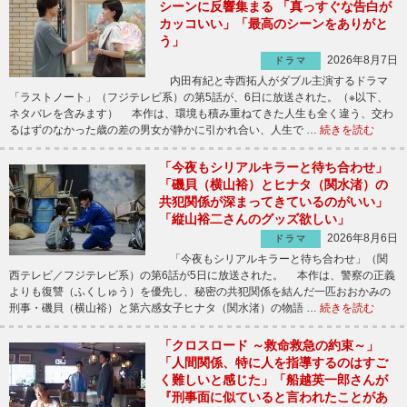
シーンに反響集まる 「真っすぐな告白が
カッコいい」「最高のシーンをありがと
う」
2026年8月7日
ドラマ
内田有紀と寺西拓人がダブル主演するドラマ
「ラストノート」（フジテレビ系）の第5話が、6日に放送された。（※以下、
ネタバレを含みます） 本作は、環境も積み重ねてきた人生も全く違う、交わ
るはずのなかった歳の差の男女が静かに引かれ合い、人生で …
続きを読む
「今夜もシリアルキラーと待ち合わせ」
「磯貝（横山裕）とヒナタ（関水渚）の
共犯関係が深まってきているのがいい」
「縦山裕二さんのグッズ欲しい」
2026年8月6日
ドラマ
「今夜もシリアルキラーと待ち合わせ」（関
西テレビ／フジテレビ系）の第6話が5日に放送された。 本作は、警察の正義
よりも復讐（ふくしゅう）を優先し、秘密の共犯関係を結んだ一匹おおかみの
刑事・磯貝（横山裕）と第六感女子ヒナタ（関水渚）の物語 …
続きを読む
「クロスロード ～救命救急の約束～」
「人間関係、特に人を指導するのはすご
く難しいと感じた」「船越英一郎さんが
『刑事面に似ていると言われたことがあ