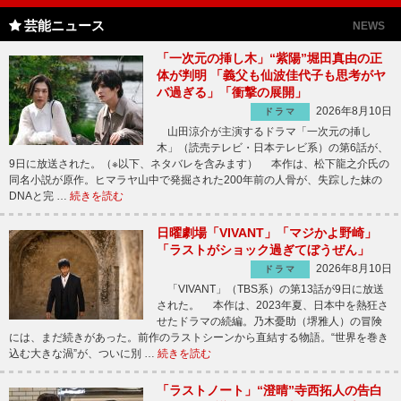
芸能ニュース
NEWS
「一次元の挿し木」“紫陽”堀田真由の正
体が判明 「義父も仙波佳代子も思考がヤ
バ過ぎる」「衝撃の展開」
2026年8月10日
ドラマ
山田涼介が主演するドラマ「一次元の挿し
木」（読売テレビ・日本テレビ系）の第6話が、
9日に放送された。（※以下、ネタバレを含みます） 本作は、松下龍之介氏の
同名小説が原作。ヒマラヤ山中で発掘された200年前の人骨が、失踪した妹の
DNAと完 …
続きを読む
日曜劇場「VIVANT」「マジかよ野崎」
「ラストがショック過ぎてぼうぜん」
2026年8月10日
ドラマ
「VIVANT」（TBS系）の第13話が9日に放送
された。 本作は、2023年夏、日本中を熱狂さ
せたドラマの続編。乃木憂助（堺雅人）の冒険
には、まだ続きがあった。前作のラストシーンから直結する物語。“世界を巻き
込む大きな渦”が、ついに別 …
続きを読む
「ラストノート」“澄晴”寺西拓人の告白