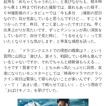
起用を「めちゃくちゃうれしい」と喜びながらも、朝８時
から夜１１時まで行われた撮影では、疲れもあった様子。
ＣＭ撮影後のインタビューでは「今も多分、（撮影の翌日
なので）目が充血していると思うんですけど…、すごくキ
ツかったです。昨日。すごく楽しかったですけどね。早く
出来上がりが見たいです。ずっとテンションが高い演技を
しているので、自分で見た時に、『うるせえな！』って言
いたくなりそうな気がします」と率直な感想を語った。
また、「ドラゴンクエストでの理想の職業は？」という
質問に山田は「遊び人。楽そう。戦闘している時も遊んで
いるじゃないですか。それでちゃんと経験値もらえる…。
うそです！賢者です！」とちゃめっ気たっぷりに回答。友
達になりたいモンスターとしては「映画やドラマのクラン
クイン前日は緊張して寝られないことが多いんです。フワ
ッ～て（「あまい息」で眠らせてほしい）」という理由で
「おばけキノコ」を挙げていた。