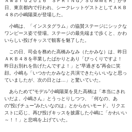
Ａｗａｒｄ２０１６ ＳＰＲＩＮＧ／ＳＵＭＭＥＲ」が９
日、東京都内で行われ、シークレットゲストとしてＡＫＢ
４８の小嶋陽菜が登場した。
小嶋は、「インスタグラム」の協賛ステージにシックな
ワンピース姿で登場。ステージの最先端まで歩くと、かわ
いらしい投げキッスで観客を魅了した。
この日、司会を務めた高橋みなみ（たかみな）は、昨日
ＡＫＢ４８を卒業したばかりとあり「びっくりですよ！
昨日お別れを告げたんですよ！」と“早過ぎる”再会に笑
顔。小嶋も「いつかたかみなと共演できたらいいなと思っ
ていましたが、次の日とは…」と驚いていた。
あらためて“モデル”小嶋陽菜を見た高橋は「本当にきれ
いだよ。小嶋さん」とうっとりしつつ、「何なの、あ
の“投げチュー”みたいなのは」とからかいモード。リクエ
ストに応じ、再び投げキッスを披露した小嶋に「かわいい
～！！」と悲鳴を上げていた。