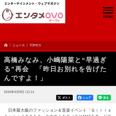
MENU
ニュース
TOPICS
高橋みなみ、小嶋陽菜と“早過ぎ
る”再会 「昨日お別れを告げた
んですよ！」
2016年4月9日 / 21:11
ポスト
シェア
送る
日本最大級のファッション＆音楽イベント「Ｇｉｒｌｓ