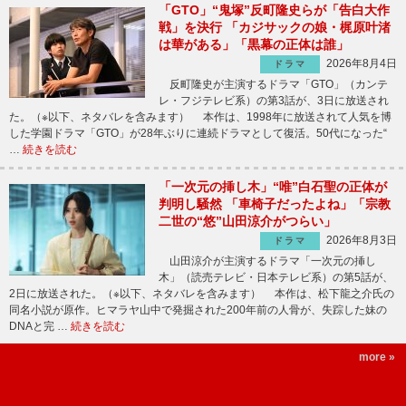
「GTO」“鬼塚”反町隆史らが「告白大作
戦」を決行 「カジサックの娘・梶原叶渚
は華がある」「黒幕の正体は誰」
2026年8月4日
ドラマ
反町隆史が主演するドラマ「GTO」（カンテ
レ・フジテレビ系）の第3話が、3日に放送され
た。（※以下、ネタバレを含みます） 本作は、1998年に放送されて人気を博
した学園ドラマ「GTO」が28年ぶりに連続ドラマとして復活。50代になった“
…
続きを読む
「一次元の挿し木」“唯”白石聖の正体が
判明し騒然 「車椅子だったよね」「宗教
二世の“悠”山田涼介がつらい」
2026年8月3日
ドラマ
山田涼介が主演するドラマ「一次元の挿し
木」（読売テレビ・日本テレビ系）の第5話が、
2日に放送された。（※以下、ネタバレを含みます） 本作は、松下龍之介氏の
同名小説が原作。ヒマラヤ山中で発掘された200年前の人骨が、失踪した妹の
DNAと完 …
続きを読む
more »