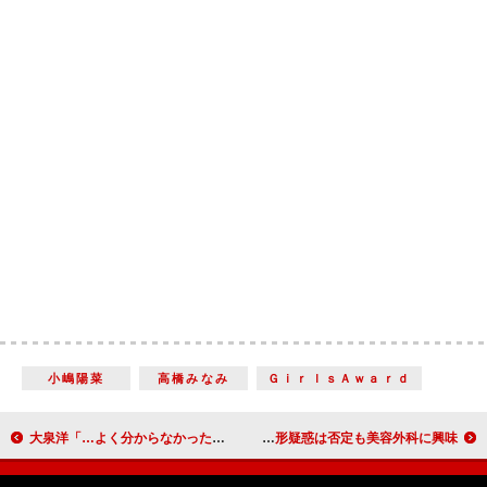
小嶋陽菜
高橋みなみ
ＧｉｒｌｓＡｗａｒｄ
大泉洋「…よく分からなかったです」 長澤＆有村と人生初ランウエー
加藤紗里、「わし鼻を治したい」 整形疑惑は否定も美容外科に興味