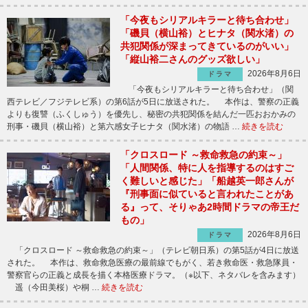
「今夜もシリアルキラーと待ち合わせ」
「磯貝（横山裕）とヒナタ（関水渚）の
共犯関係が深まってきているのがいい」
「縦山裕二さんのグッズ欲しい」
2026年8月6日
ドラマ
「今夜もシリアルキラーと待ち合わせ」（関
西テレビ／フジテレビ系）の第6話が5日に放送された。 本作は、警察の正義
よりも復讐（ふくしゅう）を優先し、秘密の共犯関係を結んだ一匹おおかみの
刑事・磯貝（横山裕）と第六感女子ヒナタ（関水渚）の物語 …
続きを読む
「クロスロード ～救命救急の約束～」
「人間関係、特に人を指導するのはすご
く難しいと感じた」「船越英一郎さんが
『刑事面に似ていると言われたことがあ
る』って、そりゃあ2時間ドラマの帝王だ
もの」
2026年8月6日
ドラマ
「クロスロード ～救命救急の約束～」（テレビ朝日系）の第5話が4日に放送
された。 本作は、救命救急医療の最前線でもがく、若き救命医・救急隊員・
警察官らの正義と成長を描く本格医療ドラマ。（※以下、ネタバレを含みます）
遥（今田美桜）や桐 …
続きを読む