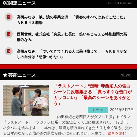
関連ニュース
RELATED NEWS
高橋みなみ、涙、涙の卒業公演 「青春のすべてはあそこだった」
ＡＫＢ４８劇場
西川貴教、株式会社「突風」社長に 笑いをこらえる特別顧問の高
橋みなみ
高橋みなみ、「ついてきてくれる人は乗り換えて」 ＡＫＢ４８な
しの自分は「想像つかない」
芸能ニュース
NEWS
「ラストノート」“澄晴”寺西拓人の告白
シーンに反響集まる 「真っすぐな告白が
カッコいい」「最高のシーンをありがと
う」
2026年8月7日
ドラマ
内田有紀と寺西拓人がダブル主演するドラマ
「ラストノート」（フジテレビ系）の第5話が、6日に放送された。（※以下、
ネタバレを含みます） 本作は、環境も積み重ねてきた人生も全く違う、交わ
るはずのなかった歳の差の男女が静かに引かれ合い、人生で …
続きを読む