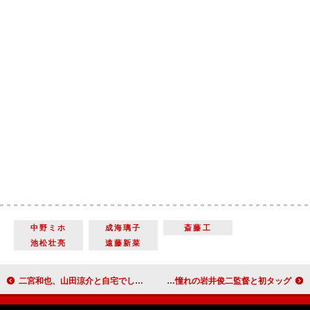
中野ミホ
成海璃子
斎藤工
池松壮亮
遠藤新菜
二宮和也、山田涼介と自宅でしゃぶしゃぶ 肉の値段暴露に「やめて～」
黒木華「幸せの限界が来そう」 憧れの岩井俊二監督と初タッグ