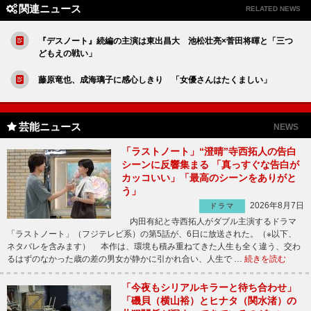
関連ニュース
RELATED NEWS
『デスノート』続編の主演は東出昌大 池松壮亮×菅田将暉と「三つ
どもえの戦い」
藤原竜也、成海璃子に感心しきり 「女優さんはたくましい」
芸能ニュース
NEWS
「ラストノート」“澄晴”寺西拓人の告白
シーンに反響集まる 「真っすぐな告白が
カッコいい」「最高のシーンをありがと
う」
2026年8月7日
ドラマ
内田有紀と寺西拓人がダブル主演するドラマ
「ラストノート」（フジテレビ系）の第5話が、6日に放送された。（※以下、
ネタバレを含みます） 本作は、環境も積み重ねてきた人生も全く違う、交わ
るはずのなかった歳の差の男女が静かに引かれ合い、人生で …
続きを読む
「今夜もシリアルキラーと待ち合わせ」
「磯貝（横山裕）とヒナタ（関水渚）の