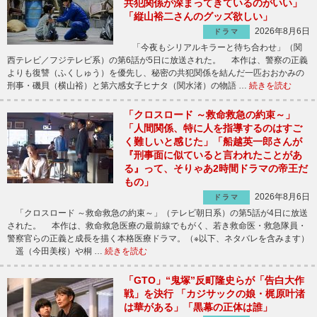
共犯関係が深まってきているのがいい」
「縦山裕二さんのグッズ欲しい」
2026年8月6日
ドラマ
「今夜もシリアルキラーと待ち合わせ」（関
西テレビ／フジテレビ系）の第6話が5日に放送された。 本作は、警察の正義
よりも復讐（ふくしゅう）を優先し、秘密の共犯関係を結んだ一匹おおかみの
刑事・磯貝（横山裕）と第六感女子ヒナタ（関水渚）の物語 …
続きを読む
「クロスロード ～救命救急の約束～」
「人間関係、特に人を指導するのはすご
く難しいと感じた」「船越英一郎さんが
『刑事面に似ていると言われたことがあ
る』って、そりゃあ2時間ドラマの帝王だ
もの」
2026年8月6日
ドラマ
「クロスロード ～救命救急の約束～」（テレビ朝日系）の第5話が4日に放送
された。 本作は、救命救急医療の最前線でもがく、若き救命医・救急隊員・
警察官らの正義と成長を描く本格医療ドラマ。（※以下、ネタバレを含みます）
遥（今田美桜）や桐 …
続きを読む
「GTO」“鬼塚”反町隆史らが「告白大作
戦」を決行 「カジサックの娘・梶原叶渚
は華がある」「黒幕の正体は誰」