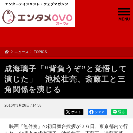
MENU
ニュース
TOPICS
成海璃子「“背負うぞ”と覚悟して
演じた」 池松壮亮、斎藤工と三
角関係を演じる
2016年3月26日 / 14:58
ポスト
シェア
送る
映画『無伴奏』の初日舞台挨拶が２６日、東京都内で行