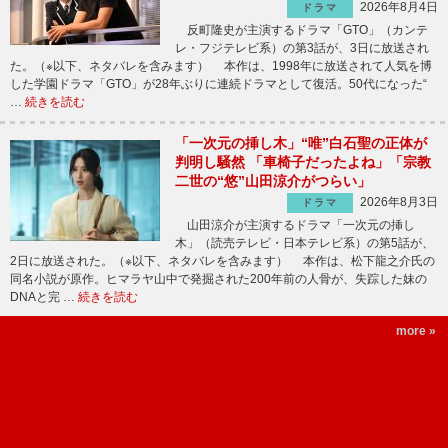
2026年8月4日
ドラマ
反町隆史が主演するドラマ「GTO」（カンテ
レ・フジテレビ系）の第3話が、3日に放送され
た。（※以下、ネタバレを含みます） 本作は、1998年に放送されて人気を博
した学園ドラマ「GTO」が28年ぶりに連続ドラマとして復活。50代になった“
…
続きを読む
「一次元の挿し木」“唯”白石聖の正体が
判明し騒然 「車椅子だったよね」「宗教
二世の“悠”山田涼介がつらい」
2026年8月3日
ドラマ
山田涼介が主演するドラマ「一次元の挿し
木」（読売テレビ・日本テレビ系）の第5話が、
2日に放送された。（※以下、ネタバレを含みます） 本作は、松下龍之介氏の
同名小説が原作。ヒマラヤ山中で発掘された200年前の人骨が、失踪した妹の
DNAと完 …
続きを読む
more »