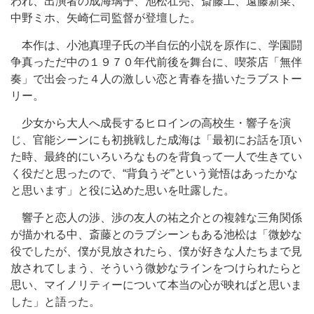
われ、出演者の成海璃子、池松壮亮、斎藤工、遠藤新菜、
中野ミホ、矢崎仁司監督が登壇した。
本作は、小池真理子氏の半自伝的小説を原作に、学園闘
争真っただ中の１９７０年代前後を舞台に、喫茶店「無伴
奏」で出会った４人の激しい恋と青春を描いたラブストー
リー。
少女から大人へ成長するヒロインの高校生・響子を演
じ、官能シーンにも初挑戦した成海は「最初にお話を頂い
た時、最終的にいろいろなものを背負って一人で生きてい
く役だと思ったので、“背負うぞ”という覚悟はあったかな
と思います」と役に込めた思いを吐露した。
響子と恋人の渉、渉の友人の祐之介との複雑な三角関係
が描かれる中、斎藤とのラブシーンもある池松は「微妙な
役でしたが、僕が見放されたら、僕が好きな人たちまで見
放されてしまう、そういう微妙なラインをつけられたらと
思い、マイノリティーについて本当の心が映ればと思いま
した」と語った。