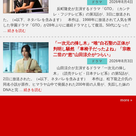
2026年8月4日
ドラマ
反町隆史が主演するドラマ「GTO」（カンテ
レ・フジテレビ系）の第3話が、3日に放送され
た。（※以下、ネタバレを含みます） 本作は、1998年に放送されて人気を博
した学園ドラマ「GTO」が28年ぶりに連続ドラマとして復活。50代になった“
…
続きを読む
「一次元の挿し木」“唯”白石聖の正体が
判明し騒然 「車椅子だったよね」「宗教
二世の“悠”山田涼介がつらい」
2026年8月3日
ドラマ
山田涼介が主演するドラマ「一次元の挿し
木」（読売テレビ・日本テレビ系）の第5話が、
2日に放送された。（※以下、ネタバレを含みます） 本作は、松下龍之介氏の
同名小説が原作。ヒマラヤ山中で発掘された200年前の人骨が、失踪した妹の
DNAと完 …
続きを読む
more »