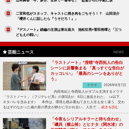
山本舞香「今、多分、世界で一番幸せ」 監督からの手紙に涙
二宮和也がスタッフ、キャストに焼き肉をごちそう！？ 山田涼介
「櫻井くんに話したら『うそだろ！』」
『デスノート』続編の主演は東出昌大 池松壮亮×菅田将暉と「三つ
どもえの戦い」
芸能ニュース
NEWS
「ラストノート」“澄晴”寺西拓人の告白
シーンに反響集まる 「真っすぐな告白が
カッコいい」「最高のシーンをありがと
う」
2026年8月7日
ドラマ
内田有紀と寺西拓人がダブル主演するドラマ
「ラストノート」（フジテレビ系）の第5話が、6日に放送された。（※以下、
ネタバレを含みます） 本作は、環境も積み重ねてきた人生も全く違う、交わ
るはずのなかった歳の差の男女が静かに引かれ合い、人生で …
続きを読む
「今夜もシリアルキラーと待ち合わせ」
「磯貝（横山裕）とヒナタ（関水渚）の