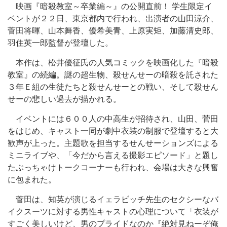
映画『暗殺教室～卒業編～』の公開直前！ 学生限定イ
ベントが２２日、東京都内で行われ、出演者の山田涼介、
菅田将暉、山本舞香、優希美青、上原実矩、加藤清史郎、
羽住英一郎監督が登壇した。
本作は、松井優征氏の人気コミックを映画化した『暗殺
教室』の続編。謎の超生物、殺せんせーの暗殺を託された
３年Ｅ組の生徒たちと殺せんせーとの戦い、そして殺せん
せーの悲しい過去が描かれる。
イベントには６００人の中高生が招待され、山田、菅田
をはじめ、キャスト一同が劇中衣装の制服で登壇すると大
歓声が上った。主題歌を担当するせんせーションズによる
ミニライブや、「今だから言える撮影エピソード」と題し
たぶっちゃけトークコーナーも行われ、会場は大きな興奮
に包まれた。
菅田は、知英が演じるイェラビッチ先生のセクシーなバ
イクスーツに対する男性キャストの心理について「衣装が
すごく美しいけど、男のプライドなのか『絶対見ねーぞ俺