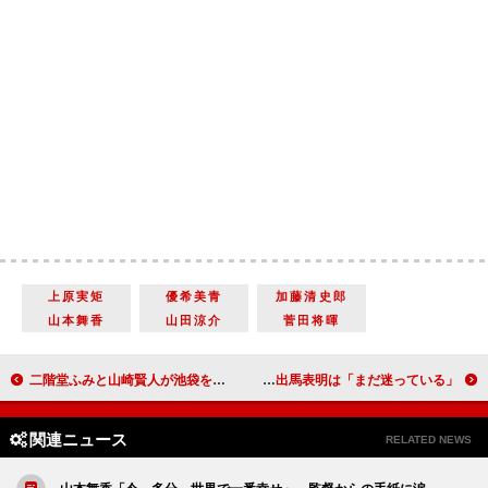
上原実矩
優希美青
加藤清史郎
山本舞香
山田涼介
菅田将暉
二階堂ふみと山崎賢人が池袋をジャック！？ ６年ぶりの共演に「お互いを見つめ直すことができた」
指原莉乃、歯列矯正の次は性格矯正！？ 総選挙出馬表明は「まだ迷っている」
関連ニュース
RELATED NEWS