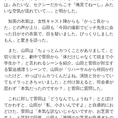
は』みたいな、セクシーだからこそ『俺見てねーし』みた
いな空気が流れていて…」と明かした。
知英の衣装は、女性キャスト陣からも「かっこ良かっ
た」との声が上り、山田も「今回の撮影でビッチ先生に会
った日がその衣装で、目を疑いました。びっくりしました
もん」と驚きを語った。
また、山田は「ちょっとムカつくことがありまして」と
切り出すと、劇中で菅田から「体だけじゃなくて頭まで小
学生か？」と言われるシーンを紹介。山田と菅田が対立す
る緊迫感漂うシーンで、山田が「リハーサルから何回か行
ったけど、やっぱりムカつくんだよね。演技と分かってい
てもイラっときちゃいました」と付け加えると、司会者が
思わず「本気だったのですか？」と菅田に質問した。
これに対して菅田は「どうなんでしょうね？」ととぼけ
てかわすと、山田が「私、小さいんですよ」と自虐的にお
どけた。菅田は「本気な訳ないじゃないですか。お芝居で
すよ」と笑顔で回答。山田も「将暉のお芝居が良過ぎたの