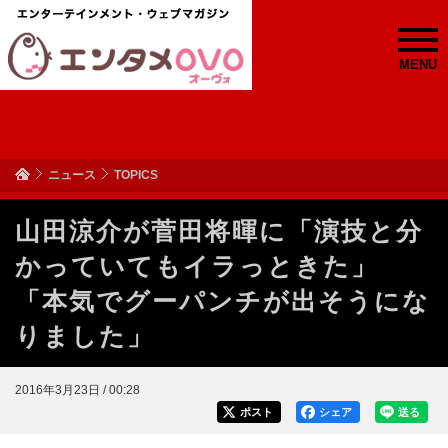
MENU
ニュース
TOPICS
山田涼介が菅田将暉に「演技と分
かっていてもイラっときた」
「本気でグーパンチが出そうにな
りました」
2016年3月23日 / 00:28
ポスト
シェア
送る