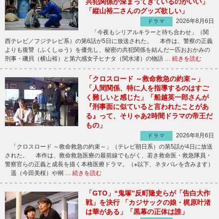
共犯関係が深まってきているのがいい」
「縦山裕二さんのグッズ欲しい」
2026年8月6日
ドラマ
「今夜もシリアルキラーと待ち合わせ」（関
西テレビ／フジテレビ系）の第6話が5日に放送された。 本作は、警察の正義
よりも復讐（ふくしゅう）を優先し、秘密の共犯関係を結んだ一匹おおかみの
刑事・磯貝（横山裕）と第六感女子ヒナタ（関水渚）の物語 …
続きを読む
「クロスロード ～救命救急の約束～」
「人間関係、特に人を指導するのはすご
く難しいと感じた」「船越英一郎さんが
『刑事面に似ていると言われたことがあ
る』って、そりゃあ2時間ドラマの帝王だ
もの」
2026年8月6日
ドラマ
「クロスロード ～救命救急の約束～」（テレビ朝日系）の第5話が4日に放送
された。 本作は、救命救急医療の最前線でもがく、若き救命医・救急隊員・
警察官らの正義と成長を描く本格医療ドラマ。（※以下、ネタバレを含みます）
遥（今田美桜）や桐 …
続きを読む
「GTO」“鬼塚”反町隆史らが「告白大作
戦」を決行 「カジサックの娘・梶原叶渚
は華がある」「黒幕の正体は誰」