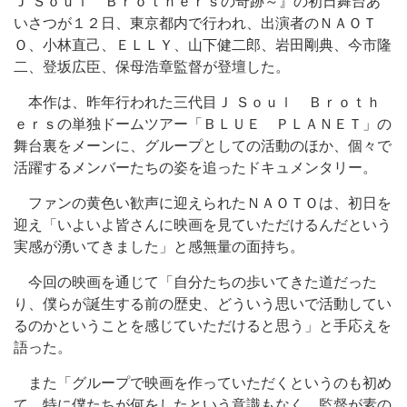
Ｊ Ｓｏｕｌ Ｂｒｏｔｈｅｒｓの奇跡～』の初日舞台あ
いさつが１２日、東京都内で行われ、出演者のＮＡＯＴ
Ｏ、小林直己、ＥＬＬＹ、山下健二郎、岩田剛典、今市隆
二、登坂広臣、保母浩章監督が登壇した。
本作は、昨年行われた三代目Ｊ Ｓｏｕｌ Ｂｒｏｔｈ
ｅｒｓの単独ドームツアー「ＢＬＵＥ ＰＬＡＮＥＴ」の
舞台裏をメーンに、グループとしての活動のほか、個々で
活躍するメンバーたちの姿を追ったドキュメンタリー。
ファンの黄色い歓声に迎えられたＮＡＯＴＯは、初日を
迎え「いよいよ皆さんに映画を見ていただけるんだという
実感が湧いてきました」と感無量の面持ち。
今回の映画を通じて「自分たちの歩いてきた道だった
り、僕らが誕生する前の歴史、どういう思いで活動してい
るのかということを感じていただけると思う」と手応えを
語った。
また「グループで映画を作っていただくというのも初め
て。特に僕たちが何をしたという意識もなく、監督が素の