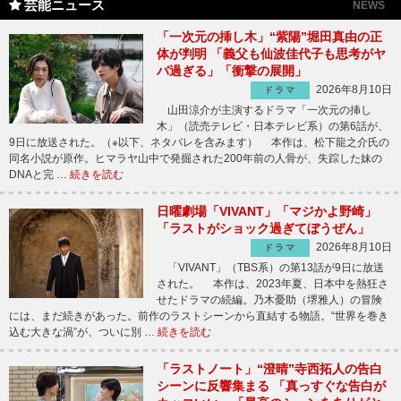
芸能ニュース
NEWS
「一次元の挿し木」“紫陽”堀田真由の正
体が判明 「義父も仙波佳代子も思考がヤ
バ過ぎる」「衝撃の展開」
2026年8月10日
ドラマ
山田涼介が主演するドラマ「一次元の挿し
木」（読売テレビ・日本テレビ系）の第6話が、
9日に放送された。（※以下、ネタバレを含みます） 本作は、松下龍之介氏の
同名小説が原作。ヒマラヤ山中で発掘された200年前の人骨が、失踪した妹の
DNAと完 …
続きを読む
日曜劇場「VIVANT」「マジかよ野崎」
「ラストがショック過ぎてぼうぜん」
2026年8月10日
ドラマ
「VIVANT」（TBS系）の第13話が9日に放送
された。 本作は、2023年夏、日本中を熱狂さ
せたドラマの続編。乃木憂助（堺雅人）の冒険
には、まだ続きがあった。前作のラストシーンから直結する物語。“世界を巻き
込む大きな渦”が、ついに別 …
続きを読む
「ラストノート」“澄晴”寺西拓人の告白
シーンに反響集まる 「真っすぐな告白が