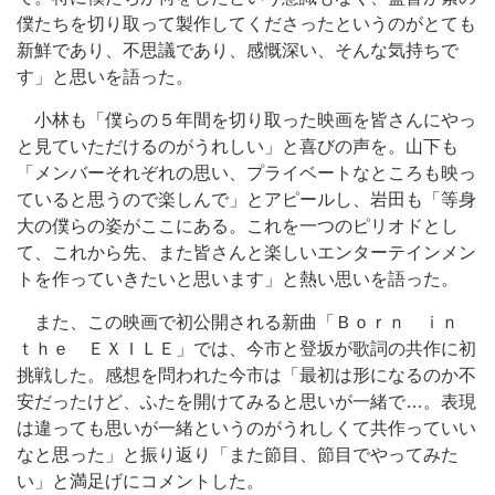
僕たちを切り取って製作してくださったというのがとても
新鮮であり、不思議であり、感慨深い、そんな気持ちで
す」と思いを語った。
小林も「僕らの５年間を切り取った映画を皆さんにやっ
と見ていただけるのがうれしい」と喜びの声を。山下も
「メンバーそれぞれの思い、プライベートなところも映っ
ていると思うので楽しんで」とアピールし、岩田も「等身
大の僕らの姿がここにある。これを一つのピリオドとし
て、これから先、また皆さんと楽しいエンターテインメン
トを作っていきたいと思います」と熱い思いを語った。
また、この映画で初公開される新曲「Ｂｏｒｎ ｉｎ
ｔｈｅ ＥＸＩＬＥ」では、今市と登坂が歌詞の共作に初
挑戦した。感想を問われた今市は「最初は形になるのか不
安だったけど、ふたを開けてみると思いが一緒で…。表現
は違っても思いが一緒というのがうれしくて共作っていい
なと思った」と振り返り「また節目、節目でやってみた
い」と満足げにコメントした。