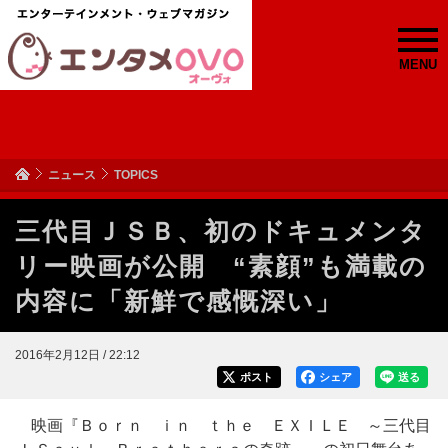
MENU
ニュース
TOPICS
三代目ＪＳＢ、初のドキュメンタ
リー映画が公開 “素顔”も満載の
内容に「新鮮で感慨深い」
2016年2月12日 / 22:12
ポスト
シェア
送る
映画『Ｂｏｒｎ ｉｎ ｔｈｅ ＥＸＩＬＥ ～三代目