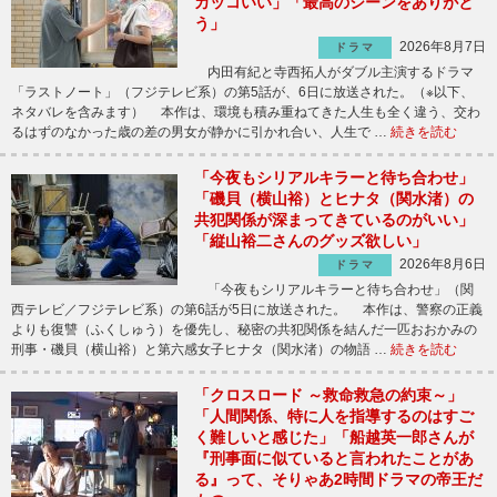
カッコいい」「最高のシーンをありがと
う」
2026年8月7日
ドラマ
内田有紀と寺西拓人がダブル主演するドラマ
「ラストノート」（フジテレビ系）の第5話が、6日に放送された。（※以下、
ネタバレを含みます） 本作は、環境も積み重ねてきた人生も全く違う、交わ
るはずのなかった歳の差の男女が静かに引かれ合い、人生で …
続きを読む
「今夜もシリアルキラーと待ち合わせ」
「磯貝（横山裕）とヒナタ（関水渚）の
共犯関係が深まってきているのがいい」
「縦山裕二さんのグッズ欲しい」
2026年8月6日
ドラマ
「今夜もシリアルキラーと待ち合わせ」（関
西テレビ／フジテレビ系）の第6話が5日に放送された。 本作は、警察の正義
よりも復讐（ふくしゅう）を優先し、秘密の共犯関係を結んだ一匹おおかみの
刑事・磯貝（横山裕）と第六感女子ヒナタ（関水渚）の物語 …
続きを読む
「クロスロード ～救命救急の約束～」
「人間関係、特に人を指導するのはすご
く難しいと感じた」「船越英一郎さんが
『刑事面に似ていると言われたことがあ
る』って、そりゃあ2時間ドラマの帝王だ