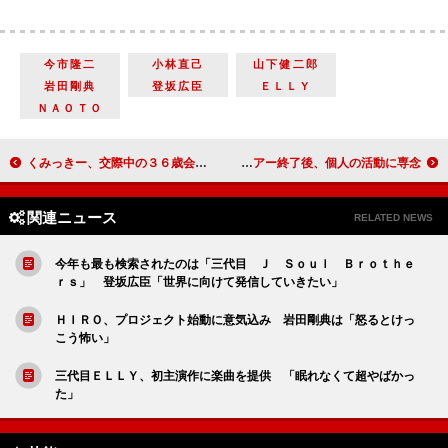
今市隆二
小林直己
山下健二郎
岩田剛典
登坂広臣
ＥＬＬＹ
ＮＡＯＴＯ
くみっきー、交際中の３６歳会社員は“ジャイアン”似 「逆プロポーズもありかなと思う」
ＫＡＴ―ＴＵＮ５月１日から充電期間に ライブツアー終了後、個人の活動に専念
関連ニュース
RELATED NEWS
今年も最も検索されたのは「三代目 Ｊ Ｓｏｕｌ Ｂｒｏｔｈｅ
ｒｓ」 登坂広臣「世界に向けて発信していきたい」
ＨＩＲＯ、プロジェクト始動に意気込み 岩田剛典は「怒るとけっ
こう怖い」
三代目ＥＬＬＹ、初主演作に楽曲を提供 「眠れなくて超やばかっ
た」