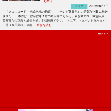
もの」
2026年8月6日
ドラマ
「クロスロード ～救命救急の約束～」（テレビ朝日系）の第5話が4日に放送
された。 本作は、救命救急医療の最前線でもがく、若き救命医・救急隊員・
警察官らの正義と成長を描く本格医療ドラマ。（※以下、ネタバレを含みます）
遥（今田美桜）や桐 …
続きを読む
more »