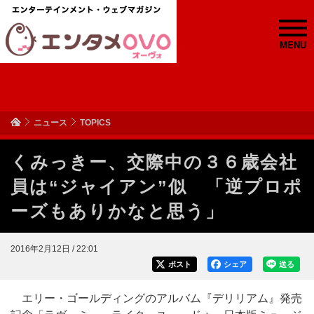
MENU
ニュース
TOPICS
くみっきー、交際中の３６歳会社
員は“ジャイアン”似 「逆プロポ
ーズもありかなと思う」
2016年2月12日 / 22:01
ポスト
シェア
送る
エリー・ゴールディングのアルバム『デリリアム』発売