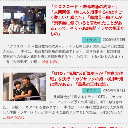
「クロスロード ～救命救急の約束～」
「人間関係、特に人を指導するのはすご
く難しいと感じた」「船越英一郎さんが
『刑事面に似ていると言われたことがあ
る』って、そりゃあ2時間ドラマの帝王だ
もの」
2026年8月6日
ドラマ
「クロスロード ～救命救急の約束～」（テレビ朝日系）の第5話が4日に放送
された。 本作は、救命救急医療の最前線でもがく、若き救命医・救急隊員・
警察官らの正義と成長を描く本格医療ドラマ。（※以下、ネタバレを含みます）
遥（今田美桜）や桐 …
続きを読む
「GTO」“鬼塚”反町隆史らが「告白大作
戦」を決行 「カジサックの娘・梶原叶渚
は華がある」「黒幕の正体は誰」
2026年8月4日
ドラマ
反町隆史が主演するドラマ「GTO」（カンテ
レ・フジテレビ系）の第3話が、3日に放送され
た。（※以下、ネタバレを含みます） 本作は、1998年に放送されて人気を博
した学園ドラマ「GTO」が28年ぶりに連続ドラマとして復活。50代になった“
…
続きを読む