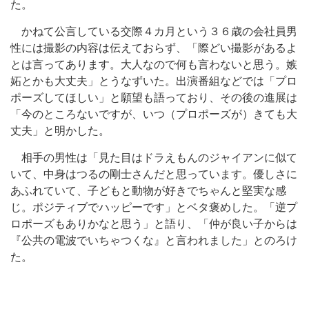
た。
かねて公言している交際４カ月という３６歳の会社員男
性には撮影の内容は伝えておらず、「際どい撮影があるよ
とは言ってあります。大人なので何も言わないと思う。嫉
妬とかも大丈夫」とうなずいた。出演番組などでは「プロ
ポーズしてほしい」と願望も語っており、その後の進展は
「今のところないですが、いつ（プロポーズが）きても大
丈夫」と明かした。
相手の男性は「見た目はドラえもんのジャイアンに似て
いて、中身はつるの剛士さんだと思っています。優しさに
あふれていて、子どもと動物が好きでちゃんと堅実な感
じ。ポジティブでハッピーです」とベタ褒めした。「逆プ
ロポーズもありかなと思う」と語り、「仲が良い子からは
『公共の電波でいちゃつくな』と言われました」とのろけ
た。