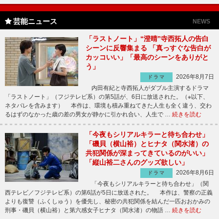
芸能ニュース
NEWS
「ラストノート」“澄晴”寺西拓人の告白
シーンに反響集まる 「真っすぐな告白が
カッコいい」「最高のシーンをありがと
う」
2026年8月7日
ドラマ
内田有紀と寺西拓人がダブル主演するドラマ
「ラストノート」（フジテレビ系）の第5話が、6日に放送された。（※以下、
ネタバレを含みます） 本作は、環境も積み重ねてきた人生も全く違う、交わ
るはずのなかった歳の差の男女が静かに引かれ合い、人生で …
続きを読む
「今夜もシリアルキラーと待ち合わせ」
「磯貝（横山裕）とヒナタ（関水渚）の
共犯関係が深まってきているのがいい」
「縦山裕二さんのグッズ欲しい」
2026年8月6日
ドラマ
「今夜もシリアルキラーと待ち合わせ」（関
西テレビ／フジテレビ系）の第6話が5日に放送された。 本作は、警察の正義
よりも復讐（ふくしゅう）を優先し、秘密の共犯関係を結んだ一匹おおかみの
刑事・磯貝（横山裕）と第六感女子ヒナタ（関水渚）の物語 …
続きを読む