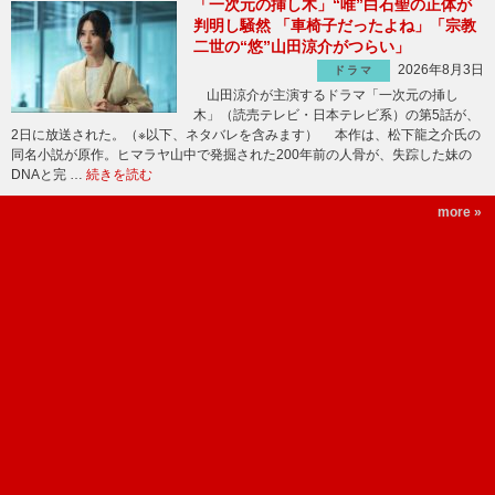
「一次元の挿し木」“唯”白石聖の正体が
判明し騒然 「車椅子だったよね」「宗教
二世の“悠”山田涼介がつらい」
2026年8月3日
ドラマ
山田涼介が主演するドラマ「一次元の挿し
木」（読売テレビ・日本テレビ系）の第5話が、
2日に放送された。（※以下、ネタバレを含みます） 本作は、松下龍之介氏の
同名小説が原作。ヒマラヤ山中で発掘された200年前の人骨が、失踪した妹の
DNAと完 …
続きを読む
more »