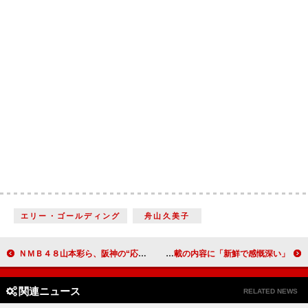
エリー・ゴールディング
舟山久美子
ＮＭＢ４８山本彩ら、阪神の“応援隊長”に就任 優勝したら「タダ働きで売り子をやります！」
三代目ＪＳＢ、初のドキュメンタリー映画が公開 “素顔”も満載の内容に「新鮮で感慨深い」
関連ニュース
RELATED NEWS