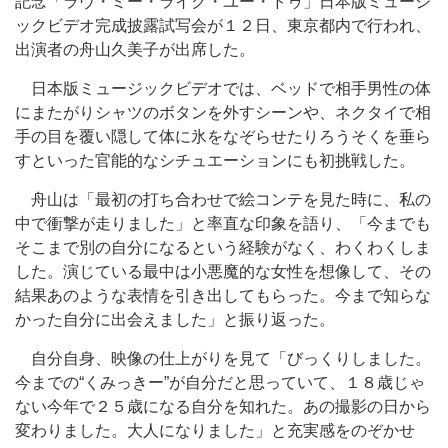
記念「ラヴ・ミー・ライク・ユー・ドゥ」日本版ミュージ
ックビデオ完成披露試写会が１２日、東京都内で行われ、
出演者の舟山久美子が出席した。
日本版ミュージックビデオでは、ベッドで相手男性の体
にまたがりシャツのボタンを外すシーンや、ネクタイで相
手の目を覆い隠して体に氷をなぞらせたりろうそくを垂ら
すといった官能的なシチュエーションにも初挑戦した。
舟山は「最初の打ち合わせで絵コンテを見た時に、私の
中で衝撃が走りました」と率直な印象を語り、「今までも
そこまで別の自分になるという経験がなく、わくわくしま
した。演じている最中は小悪魔的な女性を想像して、その
結果あのような表情を引き出してもらった。今まで知らな
かった自分に出会えました」と振り返った。
自分自身、映像の仕上がりを見て「びっくりしました。
今までの“くみっきー”が自分だと思っていて、１８歳じゃ
ない今年で２５歳になる自分を知れた。あの撮影の日から
変わりました。大人になりました」と充実感をのぞかせ