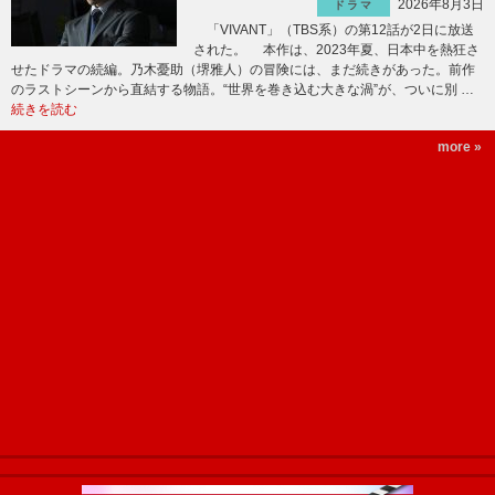
2026年8月3日
ドラマ
「VIVANT」（TBS系）の第12話が2日に放送
された。 本作は、2023年夏、日本中を熱狂さ
せたドラマの続編。乃木憂助（堺雅人）の冒険には、まだ続きがあった。前作
のラストシーンから直結する物語。“世界を巻き込む大きな渦”が、ついに別 …
続きを読む
more »