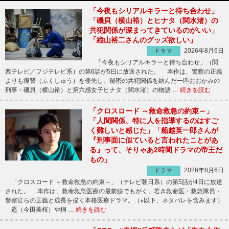
「今夜もシリアルキラーと待ち合わせ」
「磯貝（横山裕）とヒナタ（関水渚）の
共犯関係が深まってきているのがいい」
「縦山裕二さんのグッズ欲しい」
2026年8月6日
ドラマ
「今夜もシリアルキラーと待ち合わせ」（関
西テレビ／フジテレビ系）の第6話が5日に放送された。 本作は、警察の正義
よりも復讐（ふくしゅう）を優先し、秘密の共犯関係を結んだ一匹おおかみの
刑事・磯貝（横山裕）と第六感女子ヒナタ（関水渚）の物語 …
続きを読む
「クロスロード ～救命救急の約束～」
「人間関係、特に人を指導するのはすご
く難しいと感じた」「船越英一郎さんが
『刑事面に似ていると言われたことがあ
る』って、そりゃあ2時間ドラマの帝王だ
もの」
2026年8月6日
ドラマ
「クロスロード ～救命救急の約束～」（テレビ朝日系）の第5話が4日に放送
された。 本作は、救命救急医療の最前線でもがく、若き救命医・救急隊員・
警察官らの正義と成長を描く本格医療ドラマ。（※以下、ネタバレを含みます）
遥（今田美桜）や桐 …
続きを読む