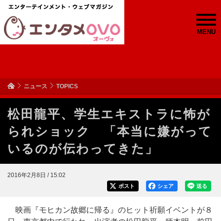
MENU
ニュース
TOPICS
松田龍平、学生エキストラに怖が
られショック 「本当に嫌がって
いるのが伝わってきた」
2016年2月8日 / 15:02
ポスト
シェア
送る
映画『モヒカン故郷に帰る』のヒット祈願イベントが８