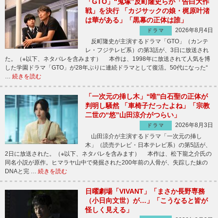
「GTO」“鬼塚”反町隆史らが「告白大作
戦」を決行 「カジサックの娘・梶原叶渚
は華がある」「黒幕の正体は誰」
2026年8月4日
ドラマ
反町隆史が主演するドラマ「GTO」（カンテ
レ・フジテレビ系）の第3話が、3日に放送され
た。（※以下、ネタバレを含みます） 本作は、1998年に放送されて人気を博
した学園ドラマ「GTO」が28年ぶりに連続ドラマとして復活。50代になった“
…
続きを読む
「一次元の挿し木」“唯”白石聖の正体が
判明し騒然 「車椅子だったよね」「宗教
二世の“悠”山田涼介がつらい」
2026年8月3日
ドラマ
山田涼介が主演するドラマ「一次元の挿し
木」（読売テレビ・日本テレビ系）の第5話が、
2日に放送された。（※以下、ネタバレを含みます） 本作は、松下龍之介氏の
同名小説が原作。ヒマラヤ山中で発掘された200年前の人骨が、失踪した妹の
DNAと完 …
続きを読む
日曜劇場「VIVANT」「まさか長野専務
（小日向文世）が…」「こうなると皆が
怪しく見える」