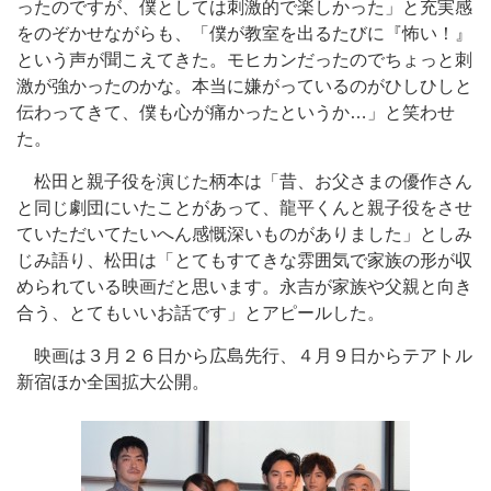
ったのですが、僕としては刺激的で楽しかった」と充実感
をのぞかせながらも、「僕が教室を出るたびに『怖い！』
という声が聞こえてきた。モヒカンだったのでちょっと刺
激が強かったのかな。本当に嫌がっているのがひしひしと
伝わってきて、僕も心が痛かったというか…」と笑わせ
た。
松田と親子役を演じた柄本は「昔、お父さまの優作さん
と同じ劇団にいたことがあって、龍平くんと親子役をさせ
ていただいてたいへん感慨深いものがありました」としみ
じみ語り、松田は「とてもすてきな雰囲気で家族の形が収
められている映画だと思います。永吉が家族や父親と向き
合う、とてもいいお話です」とアピールした。
映画は３月２６日から広島先行、４月９日からテアトル
新宿ほか全国拡大公開。