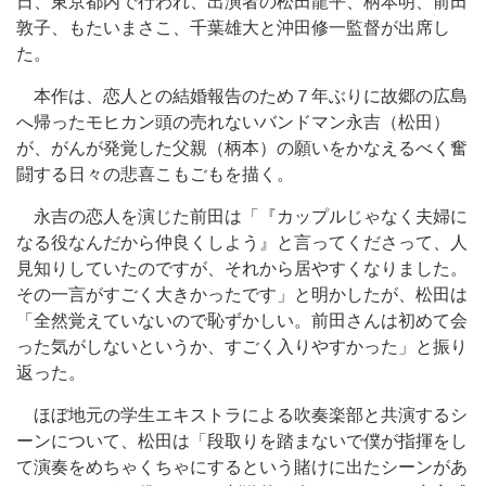
日、東京都内で行われ、出演者の松田龍平、柄本明、前田
敦子、もたいまさこ、千葉雄大と沖田修一監督が出席し
た。
本作は、恋人との結婚報告のため７年ぶりに故郷の広島
へ帰ったモヒカン頭の売れないバンドマン永吉（松田）
が、がんが発覚した父親（柄本）の願いをかなえるべく奮
闘する日々の悲喜こもごもを描く。
永吉の恋人を演じた前田は「『カップルじゃなく夫婦に
なる役なんだから仲良くしよう』と言ってくださって、人
見知りしていたのですが、それから居やすくなりました。
その一言がすごく大きかったです」と明かしたが、松田は
「全然覚えていないので恥ずかしい。前田さんは初めて会
った気がしないというか、すごく入りやすかった」と振り
返った。
ほぼ地元の学生エキストラによる吹奏楽部と共演するシ
ーンについて、松田は「段取りを踏まないで僕が指揮をし
て演奏をめちゃくちゃにするという賭けに出たシーンがあ