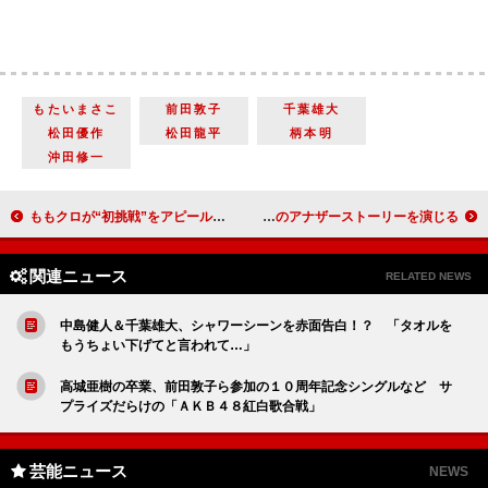
もたいまさこ
前田敦子
千葉雄大
松田優作
松田龍平
柄本明
沖田修一
ももクロが“初挑戦”をアピール 新アルバムには「ネガティブな一面も」
有村架純、手嶌葵新曲のＭＶに出演 主演ドラマのアナザーストーリーを演じる
関連ニュース
RELATED NEWS
中島健人＆千葉雄大、シャワーシーンを赤面告白！？ 「タオルを
もうちょい下げてと言われて…」
高城亜樹の卒業、前田敦子ら参加の１０周年記念シングルなど サ
プライズだらけの「ＡＫＢ４８紅白歌合戦」
芸能ニュース
NEWS