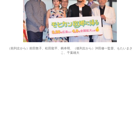
（前列左から）前田敦子、松田龍平、柄本明、（後列左から）沖田修一監督、もたいまさ
こ、千葉雄大