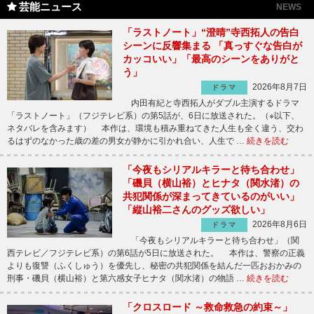
芸能ニュース
NEWS
「ラストノート」“澄晴”寺西拓人の告白
シーンに反響集まる 「真っすぐな告白が
カッコいい」「最高のシーンをありがと
う」
2026年8月7日
ドラマ
内田有紀と寺西拓人がダブル主演するドラマ
「ラストノート」（フジテレビ系）の第5話が、6日に放送された。（※以下、
ネタバレを含みます） 本作は、環境も積み重ねてきた人生も全く違う、交わ
るはずのなかった歳の差の男女が静かに引かれ合い、人生で …
続きを読む
「今夜もシリアルキラーと待ち合わせ」
「磯貝（横山裕）とヒナタ（関水渚）の
共犯関係が深まってきているのがいい」
「縦山裕二さんのグッズ欲しい」
2026年8月6日
ドラマ
「今夜もシリアルキラーと待ち合わせ」（関
西テレビ／フジテレビ系）の第6話が5日に放送された。 本作は、警察の正義
よりも復讐（ふくしゅう）を優先し、秘密の共犯関係を結んだ一匹おおかみの
刑事・磯貝（横山裕）と第六感女子ヒナタ（関水渚）の物語 …
続きを読む
「クロスロード ～救命救急の約束～」