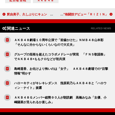
紅白歌合戦
ＡＫＢ４８
釈由美子、久しぶりにキュン 「今日はお風呂に入りません」
「ＲＩＺＩＮ」の放送時間決定 元大関・把瑠都“バルト”格闘技デビュー！
関連ニュース
RELATED NEWS
ＡＫＢ４８劇場１０周年公演で「前歯かけた」ＮＭＢ４８山本彩
「そんなに分からないくらいなので大丈夫」
グループの垣根を超えたコラボメドレーが実現 「ＦＮＳ歌謡祭」
でＡＫＢ４８×ももクロなどが初共演
島崎遥香、お化けより怖いのは「女子」 ＡＫＢ４８劇場での“目撃
情報”明かす
ハローキティがキレキレダンス 指原莉乃らＡＫＢ４８と「ハロウ
ィン・ナイト」披露
ＡＫＢ４８Ｇメンバー総勢９０人が朗読劇 高橋みなみ「女優、小
嶋陽菜が見られるか楽しみ」