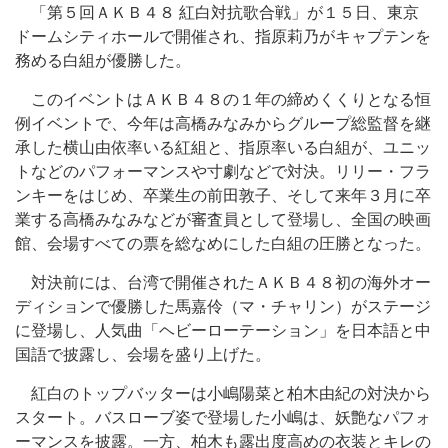
「第５回ＡＫＢ４８ 紅白対抗歌合戦」が１５日、東京
ドームシティホールで開催され、指原莉乃がキャプテンを
務める白組が優勝した。
このイベントはＡＫＢ４８の１年の締めくくりとなる恒
例イベントで、今年は高橋みなみからグループ総監督を継
承した横山由依率いる紅組と、指原率いる白組が、ユニッ
トなどのパフォーマンスや寸劇などで対決。リリー・フラ
ンキーをはじめ、卒業生の前田敦子、そして来年３月に卒
業する高橋みなみなどが審査員として登場し、全国の映画
館、会場すべての票を総なめにした白組の圧勝となった。
対決前には、台湾で開催されたＡＫＢ４８初の海外オー
ディションで優勝した馬嘉伶（マ・チャリン）がステージ
に登場し、人気曲「ヘビーローテーション」を日本語と中
国語で披露し、会場を盛り上げた。
紅白のトップバッターは小嶋陽菜と柏木由紀の対決から
スタート。バスローブ姿で登場した小嶋は、妖艶なパフォ
ーマンスを披露。一方、柏木も露出度高めの衣装とキレの