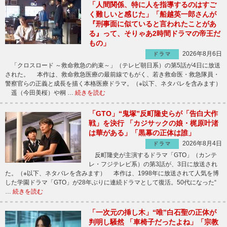
「人間関係、特に人を指導するのはすご
く難しいと感じた」「船越英一郎さんが
『刑事面に似ていると言われたことがあ
る』って、そりゃあ2時間ドラマの帝王だ
もの」
2026年8月6日
ドラマ
「クロスロード ～救命救急の約束～」（テレビ朝日系）の第5話が4日に放送
された。 本作は、救命救急医療の最前線でもがく、若き救命医・救急隊員・
警察官らの正義と成長を描く本格医療ドラマ。（※以下、ネタバレを含みます）
遥（今田美桜）や桐 …
続きを読む
「GTO」“鬼塚”反町隆史らが「告白大作
戦」を決行 「カジサックの娘・梶原叶渚
は華がある」「黒幕の正体は誰」
2026年8月4日
ドラマ
反町隆史が主演するドラマ「GTO」（カンテ
レ・フジテレビ系）の第3話が、3日に放送され
た。（※以下、ネタバレを含みます） 本作は、1998年に放送されて人気を博
した学園ドラマ「GTO」が28年ぶりに連続ドラマとして復活。50代になった“
…
続きを読む
「一次元の挿し木」“唯”白石聖の正体が
判明し騒然 「車椅子だったよね」「宗教