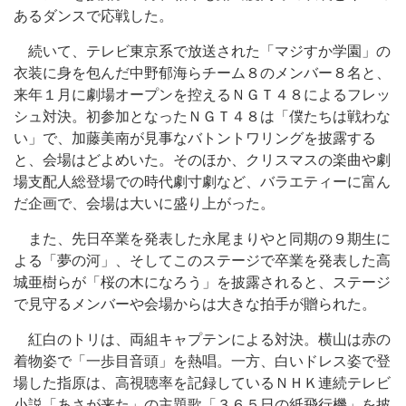
あるダンスで応戦した。
続いて、テレビ東京系で放送された「マジすか学園」の
衣装に身を包んだ中野郁海らチーム８のメンバー８名と、
来年１月に劇場オープンを控えるＮＧＴ４８によるフレッ
シュ対決。初参加となったＮＧＴ４８は「僕たちは戦わな
い」で、加藤美南が見事なバトントワリングを披露する
と、会場はどよめいた。そのほか、クリスマスの楽曲や劇
場支配人総登場での時代劇寸劇など、バラエティーに富ん
だ企画で、会場は大いに盛り上がった。
また、先日卒業を発表した永尾まりやと同期の９期生に
よる「夢の河」、そしてこのステージで卒業を発表した高
城亜樹らが「桜の木になろう」を披露されると、ステージ
で見守るメンバーや会場からは大きな拍手が贈られた。
紅白のトリは、両組キャプテンによる対決。横山は赤の
着物姿で「一歩目音頭」を熱唱。一方、白いドレス姿で登
場した指原は、高視聴率を記録しているＮＨＫ連続テレビ
小説「あさが来た」の主題歌「３６５日の紙飛行機」を披