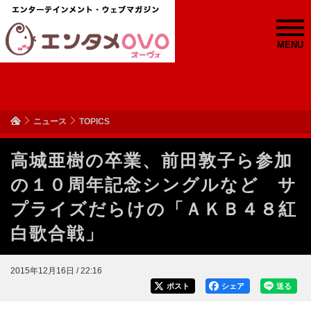
MENU
ニュース
TOPICS
高城亜樹の卒業、前田敦子ら参加
の１０周年記念シングルなど サ
プライズだらけの「ＡＫＢ４８紅
白歌合戦」
2015年12月16日 / 22:16
ポスト
シェア
送る