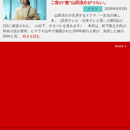
二世の“悠”山田涼介がつらい」
2026年8月3日
ドラマ
山田涼介が主演するドラマ「一次元の挿し
木」（読売テレビ・日本テレビ系）の第5話が、
2日に放送された。（※以下、ネタバレを含みます） 本作は、松下龍之介氏の
同名小説が原作。ヒマラヤ山中で発掘された200年前の人骨が、失踪した妹の
DNAと完 …
続きを読む
more »