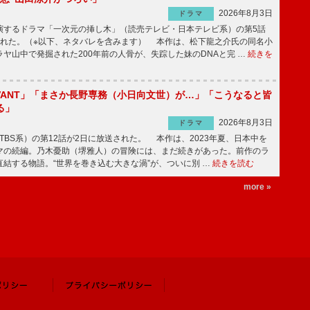
2026年8月3日
ドラマ
するドラマ「一次元の挿し木」（読売テレビ・日本テレビ系）の第5話
された。（※以下、ネタバレを含みます） 本作は、松下龍之介氏の同名小
ヤ山中で発掘された200年前の人骨が、失踪した妹のDNAと完 …
続きを
IVANT」「まさか長野専務（小日向文世）が…」「こうなると皆
る」
2026年8月3日
ドラマ
（TBS系）の第12話が2日に放送された。 本作は、2023年夏、日本中を
マの続編。乃木憂助（堺雅人）の冒険には、まだ続きがあった。前作のラ
結する物語。“世界を巻き込む大きな渦”が、ついに別 …
続きを読む
more »