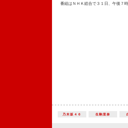
番組はＮＨＫ総合で３１日、午後７時
乃木坂４６
生駒里奈