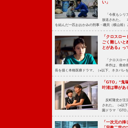
い」
「今夜もシリア
放送された。 
を結んだ一匹おおかみの刑事・磯貝（横山裕）
「クロスロー
ごく難しいと
とがある』っ
「クロスロード
本作は、救命救
長を描く本格医療ドラマ。（※以下、ネタバレ
「GTO」“
叶渚は華があ
反町隆史が主演
された。（※以
園ドラマ「GTO
「一次元の挿
「宗教二世の