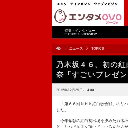
特集・インタビュー
FEATURE & INTERVIEW
ニュース
TOPICS
乃木坂４６、初の紅
奈「すごいプレゼン
2015年12月29日 / 14:00
「第６６回ＮＨＫ紅白歌合戦」のリハ
した。
今年念願の紅白初出場を決めた乃木坂
ど、リハで拍手を頂いて、いろんな方