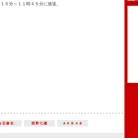
１５分～１１時４５分に放送。
白石麻衣
西野七瀬
ＡＫＢ４８