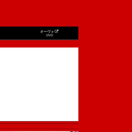
オーヴォ
OVO