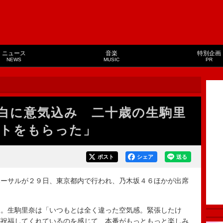
ニュース
音楽
特別企画
NEWS
MUSIC
PR
白に意気込み 二十歳の生駒里
トをもらった」
ポスト
シェア
送る
ーサルが２９日、東京都内で行われ、乃木坂４６ほかが出席
。生駒里奈は「いつもとは全く違った空気感。緊張したけ
が祝福してくれているのを感じて、本番がもっともっと楽しみ