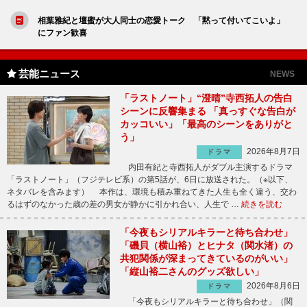
相葉雅紀と壇蜜が大人同士の恋愛トーク 「黙って付いてこいよ」
にファン歓喜
芸能ニュース
NEWS
「ラストノート」“澄晴”寺西拓人の告白
シーンに反響集まる 「真っすぐな告白が
カッコいい」「最高のシーンをありがと
う」
2026年8月7日
ドラマ
内田有紀と寺西拓人がダブル主演するドラマ
「ラストノート」（フジテレビ系）の第5話が、6日に放送された。（※以下、
ネタバレを含みます） 本作は、環境も積み重ねてきた人生も全く違う、交わ
るはずのなかった歳の差の男女が静かに引かれ合い、人生で …
続きを読む
「今夜もシリアルキラーと待ち合わせ」
「磯貝（横山裕）とヒナタ（関水渚）の
共犯関係が深まってきているのがいい」
「縦山裕二さんのグッズ欲しい」
2026年8月6日
ドラマ
「今夜もシリアルキラーと待ち合わせ」（関