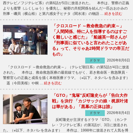
西テレビ／フジテレビ系）の第6話が5日に放送された。 本作は、警察の正義
よりも復讐（ふくしゅう）を優先し、秘密の共犯関係を結んだ一匹おおかみの
刑事・磯貝（横山裕）と第六感女子ヒナタ（関水渚）の物語 …
続きを読む
「クロスロード ～救命救急の約束～」
「人間関係、特に人を指導するのはすご
く難しいと感じた」「船越英一郎さんが
『刑事面に似ていると言われたことがあ
る』って、そりゃあ2時間ドラマの帝王だ
もの」
2026年8月6日
ドラマ
「クロスロード ～救命救急の約束～」（テレビ朝日系）の第5話が4日に放送
された。 本作は、救命救急医療の最前線でもがく、若き救命医・救急隊員・
警察官らの正義と成長を描く本格医療ドラマ。（※以下、ネタバレを含みます）
遥（今田美桜）や桐 …
続きを読む
「GTO」“鬼塚”反町隆史らが「告白大作
戦」を決行 「カジサックの娘・梶原叶渚
は華がある」「黒幕の正体は誰」
2026年8月4日
ドラマ
反町隆史が主演するドラマ「GTO」（カンテ
レ・フジテレビ系）の第3話が、3日に放送され
た。（※以下、ネタバレを含みます） 本作は、1998年に放送されて人気を博