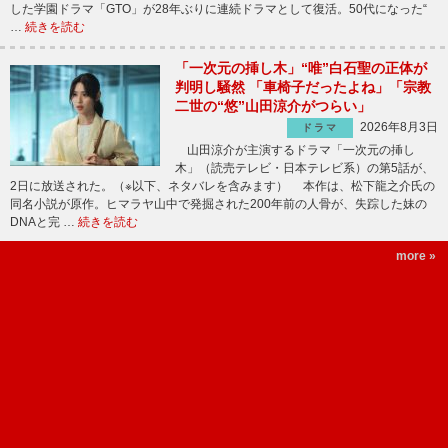
した学園ドラマ「GTO」が28年ぶりに連続ドラマとして復活。50代になった“
…
続きを読む
「一次元の挿し木」“唯”白石聖の正体が
判明し騒然 「車椅子だったよね」「宗教
二世の“悠”山田涼介がつらい」
2026年8月3日
ドラマ
山田涼介が主演するドラマ「一次元の挿し
木」（読売テレビ・日本テレビ系）の第5話が、
2日に放送された。（※以下、ネタバレを含みます） 本作は、松下龍之介氏の
同名小説が原作。ヒマラヤ山中で発掘された200年前の人骨が、失踪した妹の
DNAと完 …
続きを読む
more »