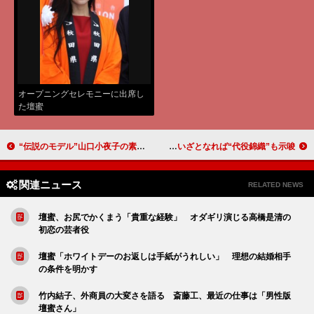
オープニングセレモニーに出席し
た壇蜜
“伝説のモデル”山口小夜子の素顔とは？ ドキュメンタリー映画でその人生の謎に迫る
筧利夫、錦織一清とミュージカルで初タッグに「感無量」 いざとなれば“代役錦織”も示唆
関連ニュース
RELATED NEWS
壇蜜、お尻でかくまう「貴重な経験」 オダギリ演じる高橋是清の
初恋の芸者役
壇蜜「ホワイトデーのお返しは手紙がうれしい」 理想の結婚相手
の条件を明かす
竹内結子、外商員の大変さを語る 斎藤工、最近の仕事は「男性版
壇蜜さん」