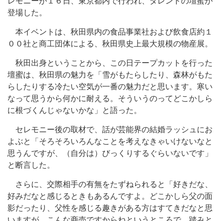
レモニーが１６日、東京都内で行われ、タレントの壇蜜が
登場した。
本イベントは、秋田県内の食品事業社および飲食店約１
００社と商工団体による、秋田県史上最大規模の物産展。
秋田出身ということから、この日テープカットを行った
壇蜜は、秋田県の魅力を「雪がもたらしたり、森林がもた
らしたりする冷たい空気が一番の魅力だと思います。寒い
なって思うから何かに耐える。そういうのってどこかしら
に根づくんじゃないかな」と語った。
セレモニー後の取材で、話が芸能界の結婚ラッシュにお
よぶと「そろそろいろんなことを考えなきゃいけないなと
思うんですが、（自分は）びっくりするぐらいないです」
と断言した。
さらに、交際相手の有無をたずねられると「好きだな、
好みだなと感じるときもあるんですよ。どこかしら父の面
影だったり、父性を感じる趣きがある方はすてきだなと思
いますが、こんな商売ですからねというところで、踏みと