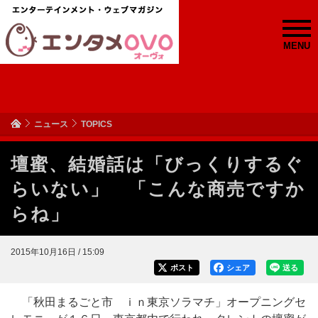
MENU
ニュース
TOPICS
壇蜜、結婚話は「びっくりするぐ
らいない」 「こんな商売ですか
らね」
2015年10月16日 / 15:09
ポスト
シェア
送る
「秋田まるごと市 ｉｎ東京ソラマチ」オープニングセ