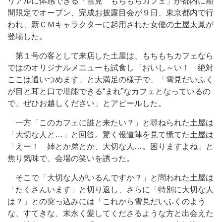
リアルに体感できる「雪見 もちもちカフェ」が都内に期
間限定でオープン、完成お披露目会が９日、東京都内で行
われ、新ＣＭキャラクターに起用された女優の土屋太鳳が
登場した。
第１号の客として来店した土屋は、もちもちカフェなら
ではのオリジナルメニューも試食し「おいし～い！ 絶対
ここは通いつめます」と大満足の様子で、「雪見だいふく
が目と耳と口で堪能できる“まれ”なカフェとなっているの
で、ぜひお越しください」とアピールした。
一方「このカフェに誰と来たい？」と尋ねられた土屋は
「大切な人と…」と回答。驚く報道陣を見て慌てた土屋は
「えー！ 姉とか弟とか、大切な人…。困りますよね」と
焦り気味で、会場の笑いを誘った。
そこで「大切な人がいるんですか？」と問われた土屋は
「たくさんいます」と切り返し、さらに「特別に大切な人
は？」との突っ込みには「これから雪見だいふくのよう
な、すてきな、末永く愛してくださるような方と出会えた