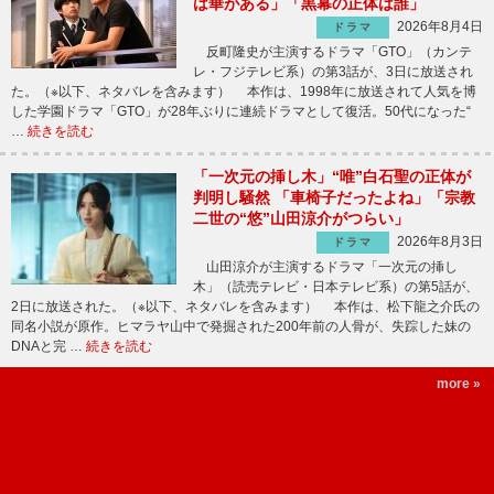
は華がある」「黒幕の正体は誰」
2026年8月4日
ドラマ
反町隆史が主演するドラマ「GTO」（カンテ
レ・フジテレビ系）の第3話が、3日に放送され
た。（※以下、ネタバレを含みます） 本作は、1998年に放送されて人気を博
した学園ドラマ「GTO」が28年ぶりに連続ドラマとして復活。50代になった“
…
続きを読む
「一次元の挿し木」“唯”白石聖の正体が
判明し騒然 「車椅子だったよね」「宗教
二世の“悠”山田涼介がつらい」
2026年8月3日
ドラマ
山田涼介が主演するドラマ「一次元の挿し
木」（読売テレビ・日本テレビ系）の第5話が、
2日に放送された。（※以下、ネタバレを含みます） 本作は、松下龍之介氏の
同名小説が原作。ヒマラヤ山中で発掘された200年前の人骨が、失踪した妹の
DNAと完 …
続きを読む
more »