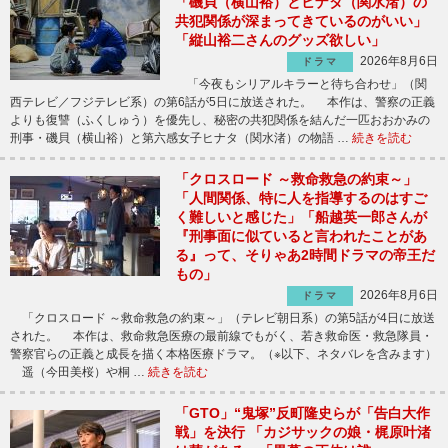
「磯貝（横山裕）とヒナタ（関水渚）の
共犯関係が深まってきているのがいい」
「縦山裕二さんのグッズ欲しい」
2026年8月6日
ドラマ
「今夜もシリアルキラーと待ち合わせ」（関
西テレビ／フジテレビ系）の第6話が5日に放送された。 本作は、警察の正義
よりも復讐（ふくしゅう）を優先し、秘密の共犯関係を結んだ一匹おおかみの
刑事・磯貝（横山裕）と第六感女子ヒナタ（関水渚）の物語 …
続きを読む
「クロスロード ～救命救急の約束～」
「人間関係、特に人を指導するのはすご
く難しいと感じた」「船越英一郎さんが
『刑事面に似ていると言われたことがあ
る』って、そりゃあ2時間ドラマの帝王だ
もの」
2026年8月6日
ドラマ
「クロスロード ～救命救急の約束～」（テレビ朝日系）の第5話が4日に放送
された。 本作は、救命救急医療の最前線でもがく、若き救命医・救急隊員・
警察官らの正義と成長を描く本格医療ドラマ。（※以下、ネタバレを含みます）
遥（今田美桜）や桐 …
続きを読む
「GTO」“鬼塚”反町隆史らが「告白大作
戦」を決行 「カジサックの娘・梶原叶渚