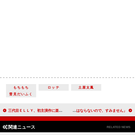
もちもち
ロッテ
土屋太鳳
雪見だいふく
三代目ＥＬＬＹ、初主演作に楽曲を提供 「眠れなくて超やばかった」
倉科カナ、現代版三島由紀夫舞台出演 「愛人にはならないので、すみません」
関連ニュース
RELATED NEWS