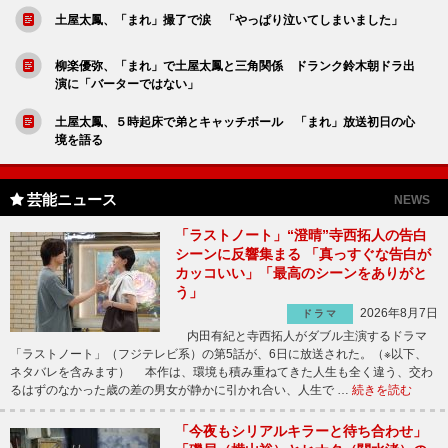
土屋太鳳、「まれ」撮了で涙 「やっぱり泣いてしまいました」
柳楽優弥、「まれ」で土屋太鳳と三角関係 ドランク鈴木朝ドラ出
演に「バーターではない」
土屋太鳳、５時起床で弟とキャッチボール 「まれ」放送初日の心
境を語る
芸能ニュース
NEWS
「ラストノート」“澄晴”寺西拓人の告白
シーンに反響集まる 「真っすぐな告白が
カッコいい」「最高のシーンをありがと
う」
2026年8月7日
ドラマ
内田有紀と寺西拓人がダブル主演するドラマ
「ラストノート」（フジテレビ系）の第5話が、6日に放送された。（※以下、
ネタバレを含みます） 本作は、環境も積み重ねてきた人生も全く違う、交わ
るはずのなかった歳の差の男女が静かに引かれ合い、人生で …
続きを読む
「今夜もシリアルキラーと待ち合わせ」