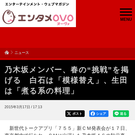
MENU
ニュース
乃木坂メンバー、春の“挑戦”を掲
げる 白石は「模様替え」、生田
は「煮る系の料理」
2015年3月17日 / 17:13
ポスト
シェア
送る
新世代トークアプリ「７５５」新ＣＭ発表会が１７日、