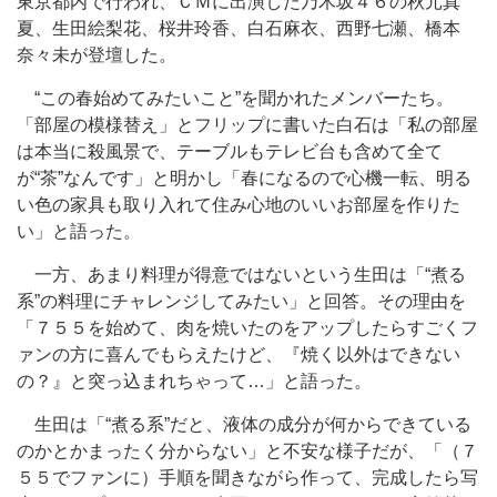
東京都内で行われ、ＣＭに出演した乃木坂４６の秋元真
夏、生田絵梨花、桜井玲香、白石麻衣、西野七瀬、橋本
奈々未が登壇した。
“この春始めてみたいこと”を聞かれたメンバーたち。
「部屋の模様替え」とフリップに書いた白石は「私の部屋
は本当に殺風景で、テーブルもテレビ台も含めて全て
が“茶”なんです」と明かし「春になるので心機一転、明る
い色の家具も取り入れて住み心地のいいお部屋を作りた
い」と語った。
一方、あまり料理が得意ではないという生田は「“煮る
系”の料理にチャレンジしてみたい」と回答。その理由を
「７５５を始めて、肉を焼いたのをアップしたらすごくフ
ァンの方に喜んでもらえたけど、『焼く以外はできない
の？』と突っ込まれちゃって…」と語った。
生田は「“煮る系”だと、液体の成分が何からできている
のかとかまったく分からない」と不安な様子だが、「（７
５５でファンに）手順を聞きながら作って、完成したら写