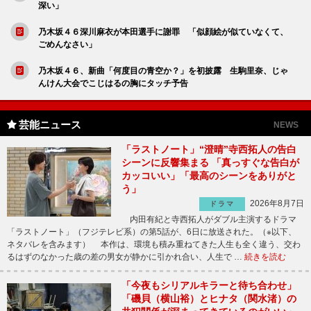
深い」
乃木坂４６深川麻衣が本田選手に謝罪 「似顔絵が似ていなくて、
ごめんなさい」
乃木坂４６、新曲「何度目の青空か？」を初披露 生駒里奈、じゃ
んけん大会でこじはるの胸にタッチ予告
芸能ニュース
NEWS
「ラストノート」“澄晴”寺西拓人の告白
シーンに反響集まる 「真っすぐな告白が
カッコいい」「最高のシーンをありがと
う」
2026年8月7日
ドラマ
内田有紀と寺西拓人がダブル主演するドラマ
「ラストノート」（フジテレビ系）の第5話が、6日に放送された。（※以下、
ネタバレを含みます） 本作は、環境も積み重ねてきた人生も全く違う、交わ
るはずのなかった歳の差の男女が静かに引かれ合い、人生で …
続きを読む
「今夜もシリアルキラーと待ち合わせ」
「磯貝（横山裕）とヒナタ（関水渚）の