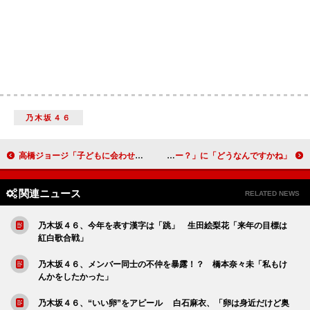
乃木坂４６
高橋ジョージ「子どもに会わせて」と主張 「離婚するにしてもこのままじゃいけない」
溝端淳平、破局質問にあいまい回答 「今はフリー？」に「どうなんですかね」
関連ニュース
RELATED NEWS
乃木坂４６、今年を表す漢字は「跳」 生田絵梨花「来年の目標は
紅白歌合戦」
乃木坂４６、メンバー同士の不仲を暴露！？ 橋本奈々未「私もけ
んかをしたかった」
乃木坂４６、“いい卵”をアピール 白石麻衣、「卵は身近だけど奥