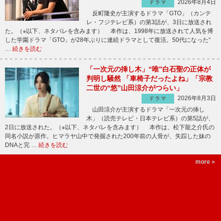
2026年8月4日
ドラマ
反町隆史が主演するドラマ「GTO」（カンテ
レ・フジテレビ系）の第3話が、3日に放送され
た。（※以下、ネタバレを含みます） 本作は、1998年に放送されて人気を博
した学園ドラマ「GTO」が28年ぶりに連続ドラマとして復活。50代になった“
…
続きを読む
「一次元の挿し木」“唯”白石聖の正体が
判明し騒然 「車椅子だったよね」「宗教
二世の“悠”山田涼介がつらい」
2026年8月3日
ドラマ
山田涼介が主演するドラマ「一次元の挿し
木」（読売テレビ・日本テレビ系）の第5話が、
2日に放送された。（※以下、ネタバレを含みます） 本作は、松下龍之介氏の
同名小説が原作。ヒマラヤ山中で発掘された200年前の人骨が、失踪した妹の
DNAと完 …
続きを読む
more »