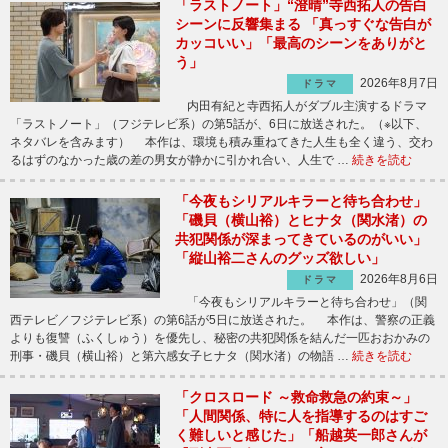
「ラストノート」“澄晴”寺西拓人の告白
シーンに反響集まる 「真っすぐな告白が
カッコいい」「最高のシーンをありがと
う」
2026年8月7日
ドラマ
内田有紀と寺西拓人がダブル主演するドラマ
「ラストノート」（フジテレビ系）の第5話が、6日に放送された。（※以下、
ネタバレを含みます） 本作は、環境も積み重ねてきた人生も全く違う、交わ
るはずのなかった歳の差の男女が静かに引かれ合い、人生で …
続きを読む
「今夜もシリアルキラーと待ち合わせ」
「磯貝（横山裕）とヒナタ（関水渚）の
共犯関係が深まってきているのがいい」
「縦山裕二さんのグッズ欲しい」
2026年8月6日
ドラマ
「今夜もシリアルキラーと待ち合わせ」（関
西テレビ／フジテレビ系）の第6話が5日に放送された。 本作は、警察の正義
よりも復讐（ふくしゅう）を優先し、秘密の共犯関係を結んだ一匹おおかみの
刑事・磯貝（横山裕）と第六感女子ヒナタ（関水渚）の物語 …
続きを読む
「クロスロード ～救命救急の約束～」
「人間関係、特に人を指導するのはすご
く難しいと感じた」「船越英一郎さんが