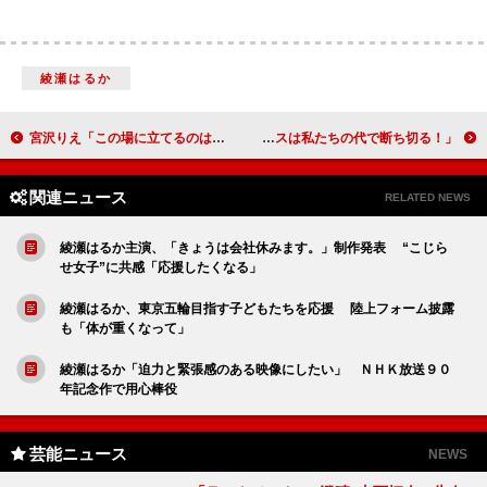
綾瀬はるか
宮沢りえ「この場に立てるのは吉田大八監督のおかげ」 宮沢、富司純子らに「山路ふみ子映画賞」
流行語大賞年間大賞に「ダメよ～ダメダメ」 日本エレキテル連合「ジンクスは私たちの代で断ち切る！」
関連ニュース
RELATED NEWS
綾瀬はるか主演、「きょうは会社休みます。」制作発表 “こじら
せ女子”に共感「応援したくなる」
綾瀬はるか、東京五輪目指す子どもたちを応援 陸上フォーム披露
も「体が重くなって」
綾瀬はるか「迫力と緊張感のある映像にしたい」 ＮＨＫ放送９０
年記念作で用心棒役
芸能ニュース
NEWS