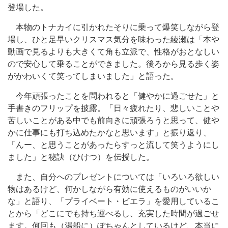
登場した。
本物のトナカイに引かれたそりに乗って爆笑しながら登
場し、ひと足早いクリスマス気分を味わった綾瀬は「本や
動画で見るよりも大きくて角も立派で、性格がおとなしい
ので安心して乗ることができました。後ろから見る歩く姿
がかわいくて笑ってしまいました」と語った。
今年頑張ったことを問われると「健やかに過ごせた」と
手書きのフリップを披露。「日々疲れたり、悲しいことや
苦しいことがある中でも前向きに頑張ろうと思って、健や
かに仕事にも打ち込めたかなと思います」と振り返り、
「んー、と思うことがあったらすっと流して笑うようにし
ました」と秘訣（ひけつ）を伝授した。
また、自分へのプレゼントについては「いろいろ欲しい
物はあるけど、何かしながら有効に使えるものがいいか
な」と語り、「プライベート・ビエラ」を愛用しているこ
とから「どこにでも持ち運べるし、充実した時間が過ごせ
ます。何回も（湯船に）ぽちゃんとしているけど、本当に