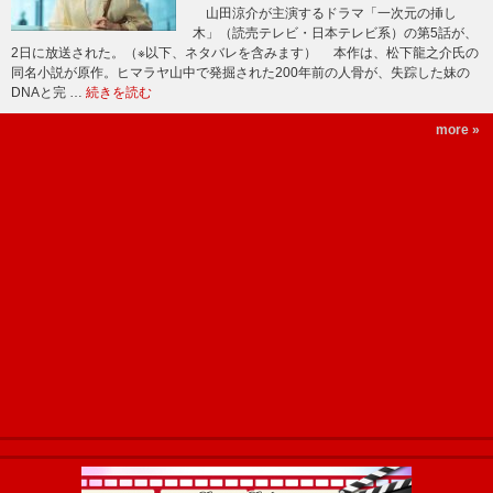
山田涼介が主演するドラマ「一次元の挿し
木」（読売テレビ・日本テレビ系）の第5話が、
2日に放送された。（※以下、ネタバレを含みます） 本作は、松下龍之介氏の
同名小説が原作。ヒマラヤ山中で発掘された200年前の人骨が、失踪した妹の
DNAと完 …
続きを読む
more »