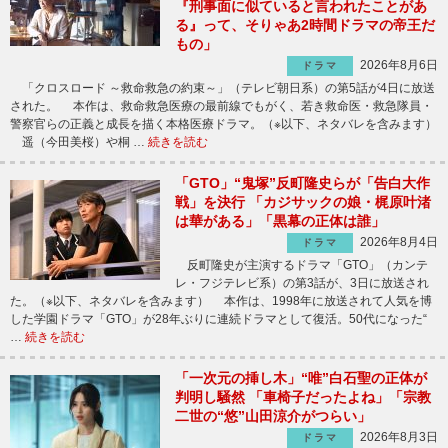
『刑事面に似ていると言われたことがあ
る』って、そりゃあ2時間ドラマの帝王だ
もの」
2026年8月6日
ドラマ
「クロスロード ～救命救急の約束～」（テレビ朝日系）の第5話が4日に放送
された。 本作は、救命救急医療の最前線でもがく、若き救命医・救急隊員・
警察官らの正義と成長を描く本格医療ドラマ。（※以下、ネタバレを含みます）
遥（今田美桜）や桐 …
続きを読む
「GTO」“鬼塚”反町隆史らが「告白大作
戦」を決行 「カジサックの娘・梶原叶渚
は華がある」「黒幕の正体は誰」
2026年8月4日
ドラマ
反町隆史が主演するドラマ「GTO」（カンテ
レ・フジテレビ系）の第3話が、3日に放送され
た。（※以下、ネタバレを含みます） 本作は、1998年に放送されて人気を博
した学園ドラマ「GTO」が28年ぶりに連続ドラマとして復活。50代になった“
…
続きを読む
「一次元の挿し木」“唯”白石聖の正体が
判明し騒然 「車椅子だったよね」「宗教
二世の“悠”山田涼介がつらい」
2026年8月3日
ドラマ