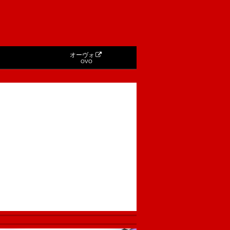
オーヴォ
OVO