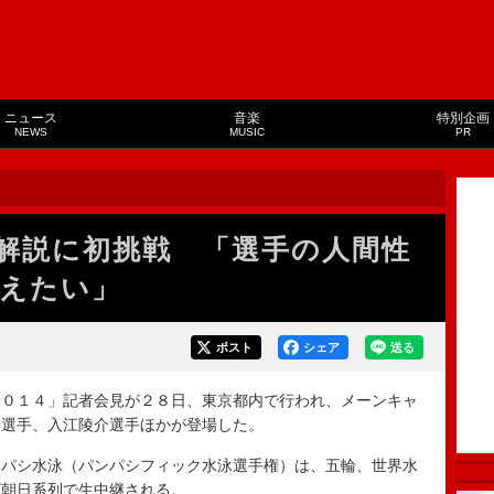
ニュース
音楽
特別企画
NEWS
MUSIC
PR
解説に初挑戦 「選手の人間性
えたい」
ポスト
シェア
送る
０１４」記者会見が２８日、東京都内で行われ、メーンキャ
介選手、入江陵介選手ほかが登場した。
パシ水泳（パンパシフィック水泳選手権）は、五輪、世界水
ビ朝日系列で生中継される。