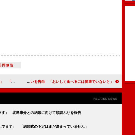
松岡修造
の巡業座頭に
石塚英彦、５年間以上のジム通いを告白 「おいしく食べるには健康でいないと」
RELATED NEWS
ます」 北島康介との結婚に向けて順調ぶりを報告
んでます」 「結婚式の予定はまだ決まっていません」