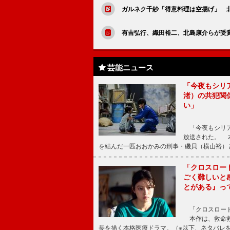
ガルネク千紗「得意料理は空揚げ」 
有吉弘行、織田裕二、北島康介らが受
芸能ニュース
「今夜もシリ
渚）の共犯関
い」
「今夜もシリア
放送された。 
を結んだ一匹おおかみの刑事・磯貝（横山裕）
「クロスロー
ごく難しいと
とがある』っ
「クロスロード
本作は、救命救
長を描く本格医療ドラマ。（※以下、ネタバレ