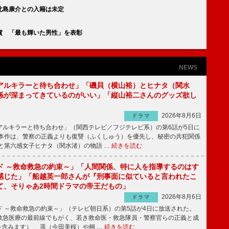
北島康介との入籍は未定
賞 「最も輝いた男性」を表彰
NEWS
アルキラーと待ち合わせ」「磯貝（横山裕）とヒナタ（関水
係が深まってきているのがいい」「縦山裕二さんのグッズ欲し
2026年8月6日
ドラマ
ルキラーと待ち合わせ」（関西テレビ／フジテレビ系）の第6話が5日に
本作は、警察の正義よりも復讐（ふくしゅう）を優先し、秘密の共犯関係
と第六感女子ヒナタ（関水渚）の物語 …
続きを読む
ド ～救命救急の約束～」「人間関係、特に人を指導するのはす
感じた」「船越英一郎さんが『刑事面に似ていると言われたこ
て、そりゃあ2時間ドラマの帝王だもの」
2026年8月6日
ドラマ
 ～救命救急の約束～」（テレビ朝日系）の第5話が4日に放送された。
急医療の最前線でもがく、若き救命医・救急隊員・警察官らの正義と成
を含みます） 遥（今田美桜）や桐 …
続きを読む