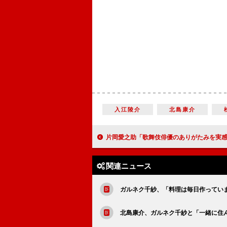
入江陵介
北島康介
片岡愛之助「歌舞伎俳優のありがたみを実感」 「松竹大歌舞伎」で初
関連ニュース
ガルネク千紗、「料理は毎日作ってい
北島康介、ガルネク千紗と「一緒に住