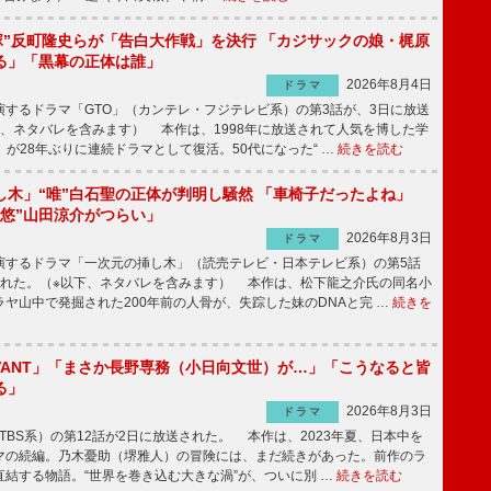
鬼塚”反町隆史らが「告白大作戦」を決行 「カジサックの娘・梶原
る」「黒幕の正体は誰」
2026年8月4日
ドラマ
するドラマ「GTO」（カンテレ・フジテレビ系）の第3話が、3日に放送
下、ネタバレを含みます） 本作は、1998年に放送されて人気を博した学
」が28年ぶりに連続ドラマとして復活。50代になった“ …
続きを読む
し木」“唯”白石聖の正体が判明し騒然 「車椅子だったよね」
“悠”山田涼介がつらい」
2026年8月3日
ドラマ
するドラマ「一次元の挿し木」（読売テレビ・日本テレビ系）の第5話
された。（※以下、ネタバレを含みます） 本作は、松下龍之介氏の同名小
ヤ山中で発掘された200年前の人骨が、失踪した妹のDNAと完 …
続きを
IVANT」「まさか長野専務（小日向文世）が…」「こうなると皆
る」
2026年8月3日
ドラマ
（TBS系）の第12話が2日に放送された。 本作は、2023年夏、日本中を
マの続編。乃木憂助（堺雅人）の冒険には、まだ続きがあった。前作のラ
結する物語。“世界を巻き込む大きな渦”が、ついに別 …
続きを読む