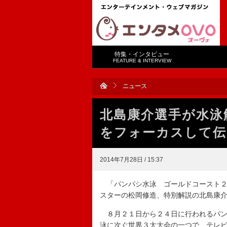
特集・インタビュー
FEATURE & INTERVIEW
ニュース
北島康介選手が水泳
をフォーカスして伝
2014年7月28日 / 15:37
「パンパシ水泳 ゴールドコースト２
スターの松岡修造、特別解説の北島康
８月２１日から２４日に行われるパン
泳に次ぐ世界３大大会の一つで、テレ