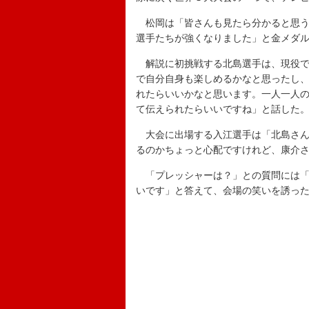
松岡は「皆さんも見たら分かると思う
選手たちが強くなりました」と金メダ
解説に初挑戦する北島選手は、現役で
で自分自身も楽しめるかなと思ったし
れたらいいかなと思います。一人一人
て伝えられたらいいですね」と話した
大会に出場する入江選手は「北島さん
るのかちょっと心配ですけれど、康介
「プレッシャーは？」との質問には「
いです」と答えて、会場の笑いを誘っ