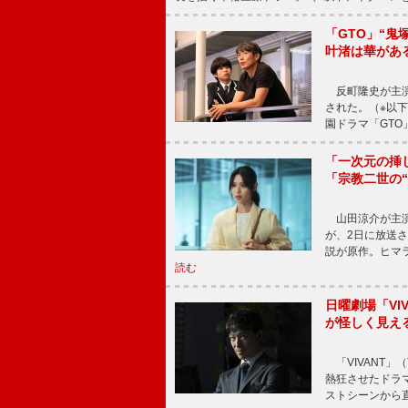
「GTO」“
叶渚は華があ
反町隆史が主演
された。（※以
園ドラマ「GTO
「一次元の挿
「宗教二世の
山田涼介が主演
が、2日に放送
説が原作。ヒマラ
読む
日曜劇場「V
が怪しく見え
「VIVANT」
熱狂させたドラ
ストシーンから直